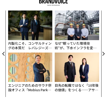
同書では高級ブランドがコンテンポラリーアートを促進
ア
している意味や背景を語りながら、フランスが文化大国
の
と評価されているわりに、国際アート市場でフランスの
た
ギャラリーとアーティストの存在感が後塵を拝している
挑
よっ
状況を指摘しました。
PA
内製化こそ、コンサルティン
なぜ“眠っていた環境技
19世紀から20世紀中ごろまでに活躍したフランス人の作
グの本質だ レバレジーズが
術”が、下水インフラを変え
家、あるいは国の政治力によって収集した世界の美術品
実践する、次世代ファームの
たのか──産総研×月島JFE
の数々、これらが文化大国の評価の支えになっていま
全貌
アクアソリューションの10年
す。21世紀のフランス人アーティストやギャラリーが評
価を支えているとは言い難く、米国、英国、中国のパワ
ーに押され気味です。だからこそ、アートバーゼルのパ
リ開催や高級ブランド財団によるプライベートミュージ
エンジニアのためのサウナ併
目先の転職ではなく「10年後
アムのオープンを政府も後押ししてきたわけです。
設オフィス「Mobius Park」
の価値」をつくる──アサイ
がオープン──タマディック
ンの長期伴走型支援とは
その意味で、財団は「優秀で生真面目な学生」に見えな
が健康経営を徹底する理由
くもない。しかし、上述の書籍は2021年頃に書いたので