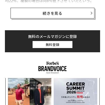
均22％、複製の場合は同8％低下させていたという。
その他の研究
でも、ストレスの軽減や収縮期血圧の低下
が報告されている。
続きを見る
アート作品の見方
だが、アートはその「鑑賞の方法」が、こうした効果に
無料のメールマガジンに登録
大きな影響を与えるという。複数の研究結果が、何とな
くではなく「しっかり見る」ことで、より大きな恩恵が
無料登録
得られるとしている。
例えばバチカン美術館で、よく見ることもなくラファエ
ロの『キリストの変容』の前を通りすぎたり、その写真
を撮ったり（さらにひどいことに、その前で自撮りをし
たり）するのでは、作品と有意義な関わり方をしたこと
目
にはならない。本当に鑑賞したわけではない名作のデジ
の
ン
タルコピーを作ったにすぎない。
【
に
が