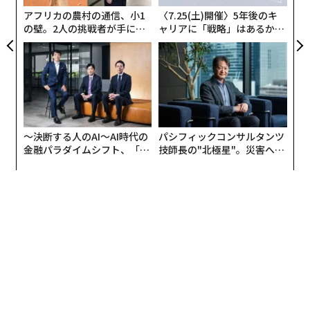
わ
アフリカの農村の通信、小1
〈7.25(土)開催〉5年後のキ
の壁。2人の挑戦者が手にし
ャリアに「戦略」はあるか。
た「次なる武器」
トップエグゼクティブのキャ
リアに触れる1日│CAREER S
UMMIT 2026
〜決断する人のAI〜AI時代の
パシフィックコンサルタンツ
金融パラダイムシフト、「超
技師長の"北極星"。災害への
個別化」の核心 【MUFG×ウ
無力感を乗り越え見つけた、
ェルスナビ×PwC】
防災一筋20年の答え