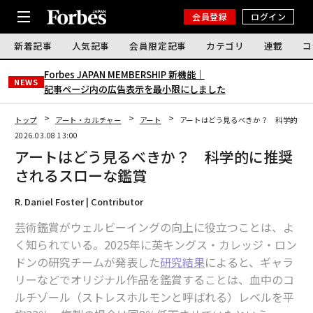
会員登録
ログイン
新着記事
人気記事
会員限定記事
カテゴリ
連載
コ
Forbes JAPAN MEMBERSHIP 新機能｜
NEWS
記事ページ内の広告表示を最小限にしました
トップ
アート・カルチャー
アート
アートはどう見るべきか？ 科学的に推
2026.03.08 13:00
アートはどう見るべきか？ 科学的に推奨
されるスローな鑑賞
R. Daniel Foster | Contributor
芸術鑑賞がウェルビーイングの向上に役立つことは、よ
く知られている。2025年に英キングス・カレッジ・ロン
ドンの研究チームが発表した
研究結果
によると、ギャラ
リーなどでオリジナル作品を鑑賞することは、血中のコ
ルチゾール（ストレスホルモンと呼ばれる）レベルを平