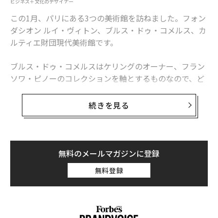
ビジネス＋文化のデザイナー
高級ブランド財団におけるコンテポラリーアートへの違和感
この1月、パリにある3つの美術館を訪ねました。フォン
ダシオン ルイ・ヴィトン、ブルス・ドゥ・コメルス、カ
アップル「iPhone 18 Pro」、記録破りの電源強化を実現か
ルティエ財団現代美術館です。
人生の転機に役立つ旅、専門家が指摘する「喜びを取り戻す力」
ブルス・ドゥ・コメルスはケリングのオーナー、フラン
ソワ・ピノーのコレクションを軸とするものなので、ど
車中心から歩行者中心へ──都市デザインとメンタルヘルスの科学
れも高級ブランドの財団が運営し、競うように有名な建
築家が手がけたミュージアムということになります。順
「つくりたいから、つくる」 均質化時代のレジスタンス
続きを見る
番にいうと、フランク・ゲーリー、安藤忠雄、ジャン・
ヌーヴェル。ルイ・ヴィトン財団はブローニュの森にあ
スマートフォン
アート/美術品
タグ：
り、あとの2つはルーブル美術館の近くに位置し、いず
ウェルネス/ウェルビーイング
マインドフルネス
れも場所が戦略的に選択されています。
無料のメールマガジンに登録
無料登録
今回、一挙にこれらを見歩き、2022年の共著『
advertisement
新・ラグジュアリー 文化が生み出す経済 10の講義
』
において1章をアートについてページを割いたことをあ
らためて考えました。