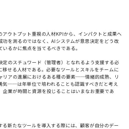
のアウトプット重視の人材KPIから、インパクトと成果へ
成功を測るのではなく、AIシステムが意思決定をどう改
ているかに焦点を当てるべきである。
決定のスチュワード（管理者）となれるよう支援する必
動に移せる人材である。必要なツールとスキルをチームに
ャリアの進展におけるある種の要素──情緒的成熟、リ
勇気──は年単位で培われることも認識すべきだと考え
、企業が時間と資源を投じることはいまなお重要であ
する新たなツールを導入する際には、顧客が自分のデー