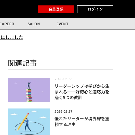
会員登録
ログイン
CAREER
SALON
EVENT
限にしました
関連記事
2026.02.23
リーダーシップは学びから生
まれる──好奇心と適応力を
磨く5つの教訓
2026.02.27
優れたリーダーが境界線を重
視する理由