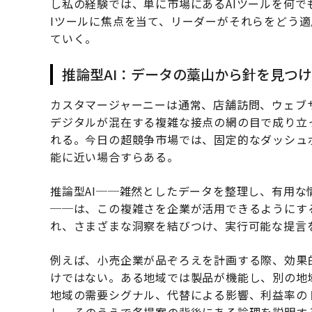
し私の経験では、単に市場にあるAIツールを何で
Iツールに焦点を当て、リーダーがそれらをどう
ていく。
推論型AI：データの藁山から針を見つ
カスタマージャーニーは通常、店舗訪問、ウェブ
デジタルが混在する複雑な接点の網の目で成り立
れる。今日の超競争市場では、固定的なダッシュ
能に近い場合すらある。
推論型AI──雑然としたデータを整理し、有用な
──は、この複雑さを企業が活用できるようにす
れ、さまざまな洞察を結びつけ、実行可能な提言
例えば、小売企業が品ぞろえを計画する際、効果
けではない。ある地域では製品が機能し、別の地
地域の需要シグナル、代替による影響、利益率の