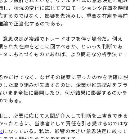
るよう設計されている。リアルタイムの意思決定と組み
価し、状況の変化に応じてプロモーションや在庫を時間
応するのではなく、影響を先読みし、重要な在庫を事前
推論で正当化するのである。
は、意思決定が複雑でトレードオフを伴う場合だ。例え
限られた在庫をどこに回すべきか、といった判断であ
ータにもとづくものであれば、より簡易な分析手法で十
るかだけでなく、
なぜ
その提案に至ったのかを明確に説
うした取り組みが失敗するのは、企業が推論型AIをブラ
ないまま全社に展開したり、何が結果に影響するのかを
めである。
用し、必要に応じて人間が介入して判断を上書きできる
かったときに、当事者として責任を引き受けるのではな
穴
になっている。私は、影響の大きい意思決定に絞って
くまで人間が負うことを推奨する。