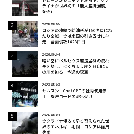
ライナが世界初の「無人空挺強襲」
を遂行
2026.08.05
ロシアの攻撃で給油所が150キロにわ
たり全滅、ウは米国の引き寄せに奔
走 全面侵攻1623日目
2026.08.04
暗い空にペルセウス座流星群の流れ
星を探し、はくちょう座を目印に天
の川を辿る 今週の夜空
2023.05.03
サムスン、ChatGPTの社内使用禁
止 機密コードの流出受け
2026.08.04
ウクライナ侵攻で塗り替えられた世
界のエネルギー地図 ロシアは信用
失墜