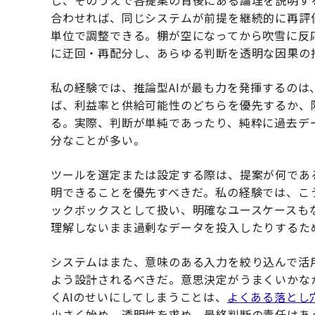
し、そのうえで各提案の背後にある論理を説明す
合わせれば、同じシステムが前提を継続的に再評
単位で調整できる。棚が空になってから吹雪に反
に迂回・再配分し、あらゆる判断を透明な因果の
私の経験では、推論型AIが最も力を発揮するの
ば、利益率と供給可能性のどちらを優先するか、
る。実際、判断が単純であったり、純粋に過去デ
分なことが多い。
ツールを選定または設定する際は、提案が
何
であ
明できることを優先すべきだ。私の経験では、こ
ックボックスとして扱い、明確なユースケースも
理解しないまま過剰なデータを投入したりするた
システムはまた、意味のある入力を絞り込んで活
よう設計されるべきだ。意思決定がうまくいかな
くAIのせいにしてしまうことは、
よくある落とし
小さく始め、透明性を求め、最終判断の責任はあ