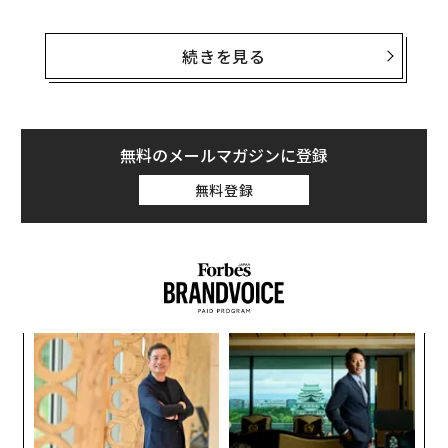
リージェント台北とシルクスホテルグループを、地震、
景気後退、そして世界的パンデミックのさなかで率いた
続きを見る
経験は、不確実性に対する私の見方を大きく変えた。そ
うした時期は、混乱が予測可能であることを教えてくれ
た。混乱についてそれを理解したとき、問うべきは、リ
ーダーである私がそれに備えているかどうかである。
無料のメールマガジンに登録
無料登録
「想定外」の危機という神話
リーダーはしばしば危機を「ブラックスワン」だと語る
が、ホスピタリティ業界での数十年の経験を通じて、私
は異なるパターンを観察してきた。旅行は突然止まり、
市場は激しく揺れ、自然が介入し、テクノロジーが消費
者行動を作り替える。
挑
よっ
PA
時期は驚きかもしれないが、混乱の存在自体は驚くべき
な
ことではない。実際、リージェント台北とシルクスホテ
術
た
ルグループの歩みは、そうした混乱の年代記でもある。