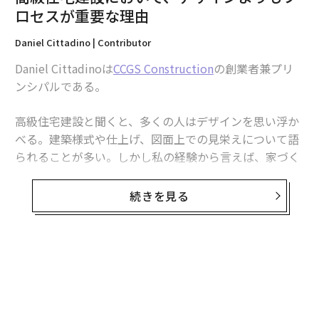
ストレス下でリーダーシップがどのように意思決定した
ロセスが重要な理由
のかも検証した。ホテルを揺さぶる衝撃の一つひとつ
を、危機対応プロトコルを強化し、次の衝撃に備えてチ
Daniel Cittadino | Contributor
ームを訓練する機会に変えた。
Daniel Cittadinoは
CCGS Construction
の創業者兼プリ
ンシパルである。
「快適な」時期に惰性に陥るのではなく、その時間を組
織を強固にするための窓として扱った。自らの習慣を問
高級住宅建設と聞くと、多くの人はデザインを思い浮か
い、計画にストレステストをかけることで、地盤が揺ら
べる。建築様式や仕上げ、図面上での見栄えについて語
いだときに迅速かつ賢明に対応できるようにした。実際
られることが多い。しかし私の経験から言えば、家づく
には、明日が今日と同じだと仮定する文化ではなく、変
りで最も難しいのはデザインではない。施工の実行であ
化を織り込み、方向転換に備える文化を築くことを意味
る。
続きを見る
した。
高級住宅建設で扱うのは単なる構造物ではない。家族の
レジリエンス戦略の中核は「人」だ
生涯貯蓄を預かる仕事でもある。多くの場合、それは残
パンデミックの最中、多くの組織はコスト削減と生存指
りの人生を過ごすつもりの家だ。つまり、舞台裏のプロ
標の達成にのみ注力した。私たちは別の見方を選んだ。
セス、リーダーシップ、システムは、図面がどれほど美
しく見えるかよりもはるかに重要になる。紙の上では完
私の経験では、組織が最初に崩れるのではない。信頼が
璧なデザインでも、実行が伴わなければ破綻し得る。