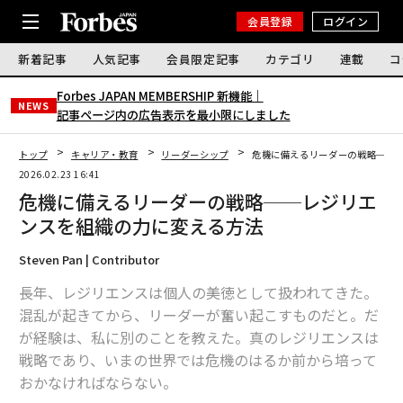
会員登録
ログイン
新着記事
人気記事
会員限定記事
カテゴリ
連載
コ
Forbes JAPAN MEMBERSHIP 新機能｜
NEWS
記事ページ内の広告表示を最小限にしました
トップ
キャリア・教育
リーダーシップ
危機に備えるリーダーの戦略──
2026.02.23 16:41
危機に備えるリーダーの戦略──レジリエ
ンスを組織の力に変える方法
Steven Pan | Contributor
長年、レジリエンスは個人の美徳として扱われてきた。
混乱が起きて
から
、リーダーが奮い起こすものだと。だ
が経験は、私に別のことを教えた。真のレジリエンスは
戦略であり、いまの世界では危機のはるか前から培って
おかなければならない。