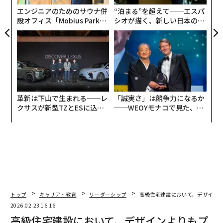
ア
2000年の親会社の破綻、2003年のSARS流行、2008年の
エンジニアのためのサウナ併
“泊まる”を超えて──エスパ
世界金融危機、そして2020年のCOVID-19パンデミック
設オフィス「Mobius Park」
シオが描く、新しい日本のラ
がオープン──タマディック
グジュアリー（前編）
に直面してきた。
が健康経営を徹底する理由
これらの危機はいずれも混沌と疑念をもたらしたが、同
時に、深い変革の機会をも明らかにしてくれた。
快適さではなく衝撃に備えて設計する
革新は下山で生まれる──レ
「誠実さ」は競争力になるか
クサスが新型TZとESに込め
──WEOYモナコで見た、く
パンデミックよりずっと前から、私たちの組織は、快適
た「DISCOVER」の哲学
ら寿司の経営哲学
さが脆さを生み、成功が慢心につながれば自らの失墜の
種をまくことを学んでいた。人は繁栄期ほど安心に落ち
着きがちだが、まさにそのときこそ、先々の厳しい時期
に備えるための規律と先見性が最も必要になる。
そこで私たちは、穏やかな航海のためだけに事業を設計
トップ
キャリア・教育
リーダーシップ
高級住宅建設において、デザイン
するのではなく、嵐に備えて設計し始めた。例えば台湾
2026.02.23 16:16
で大きな地震が起きた後、建物の安全基準だけでなく、
高級住宅建設において、デザインよりもプ