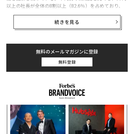
以上の社長が全体の8割以上（82.6％）を占めており、
経営の舵取りを担う層が確実に高齢層へとシフトしてい
る実態が浮き彫りとなった。
続きを見る
無料のメールマガジンに登録
無料登録
創に
目
 JA
の
ン
“
オ