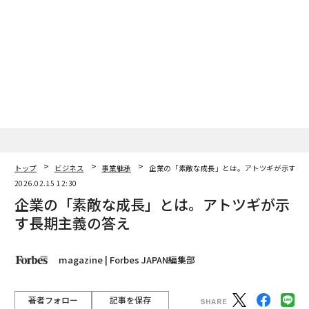
企業の「素敵な成長」とは。アトツギが示す長期主義の答え
Eコマース売却で損をしないために：企業価値評価より重要な「エクイテ
ィ・ブリッジ」の真実
次世代への富の移転：ファミリービジネスにおける相続者プロファイルの
理解と対策
タグ：
調査/調査結果
事業承継
トップ
ビジネス
事業継承
企業の「素敵な成長」とは。アトツギが示す長
2026.02.15 12:30
advertisement
企業の「素敵な成長」とは。アトツギが示
す長期主義の答え
magazine | Forbes JAPAN編集部
著者フォロー
記事を保存