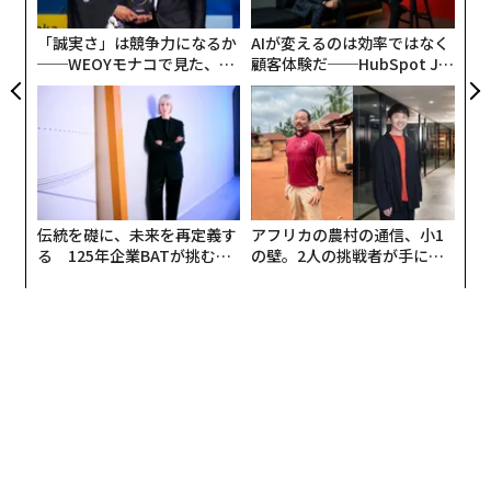
ジ
「誠実さ」は競争力になるか
AIが変えるのは効率ではなく
──WEOYモナコで見た、く
顧客体験だ──HubSpot Ja
ら寿司の経営哲学
panが語る「Grow Better」
な組織のつくり方
伝統を礎に、未来を再定義す
アフリカの農村の通信、小1
る 125年企業BATが挑むス
の壁。2人の挑戦者が手にし
モークレスな未来
た「次なる武器」
一方で、高齢化一辺倒ではない変化もある。社長が交代
する際の年齢、いわゆる「バトンタッチの時期」は68.5
歳で、前年比0.1歳減とわずかながら低下傾向にある。早
期の事業承継を意識する動きは、先行きの不透明な経済