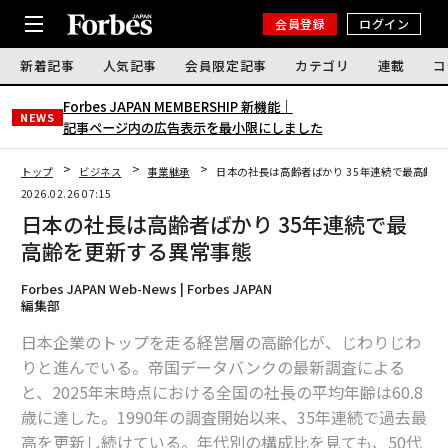
会員登録
ログイン
新着記事
人気記事
会員限定記事
カテゴリ
連載
コ
Forbes JAPAN MEMBERSHIP 新機能｜
NEWS
記事ページ内の広告表示を最小限にしました
トップ
ビジネス
事業継承
日本の社長は高齢者ばかり 35年連続で最高齢
2026.02.26 07:15
日本の社長は高齢者ばかり 35年連続で最
高齢を更新する異常事態
Forbes JAPAN Web-News | Forbes JAPAN
編集部
日本企業のトップを走る経営層の高齢化が、じわりじわ
りと進んでいる。帝国データバンクの最新調査による
と、2025年末時点における全国の社長の平均年齢は60.8
歳に達した。1990年の調査開始以来、35年連続で過去最
高を更新し続けている。年代別の構成比を見ても、50代