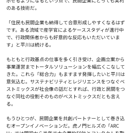
示せるようになるという点で、民間企業にとっても実利
のある技術だ。
「住民も民間企業も納得して合意形成しやすくなるはず
です。ある流域で産学官によるケーススタディが進行中
で、行政関係者からも好意的な反応もいただいていま
す」と平川は続ける。
もともと行政基点の仕事を多く引き受け、企画立案から
事業運営までトータルソリューションを幅広くこなして
きた。これら「総合力」もますます発揮したいと平川は
意気込む。サステナビリティとレジリエンスをつなぐベ
ストミックスが社会像の話だとすれば、行政と民間をつ
なぐ同社の役割そのものがベストミックスだとも言え
る。
もうひとつが、民間企業を共創パートナーとして巻き込
むオープンイノベーションだ。虎ノ門ヒルズの「ARC
H」では開設から半年で大企業約50社とコンタクトを取