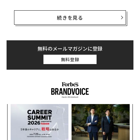
古いやり方は終わりだ。新しい方法を始める時が来た。
あなたが提供と成長に集中している間に、見込み客を引
続きを見る
き付け、選別し、転換するシステムを構築しよう。Chat
GPTが支援できる。ChatGPTに以下をコピー、ペースト
し、角括弧内を編集してほしい。そして同じチャットウ
ィンドウを開いたままにして、文脈が引き継がれるよう
無料のメールマガジンに登録
にしよう。
無料登録
ChatGPTプロンプトで営業マシンを構築する
理想的な購買状態を明確化する
適合しない顧客に時間を浪費するのはやめよう。あなた
の最高の顧客が異なるのは、彼らがあなたを必要として
果を
〜
いるからだ。彼らは説得を必要としない。彼らは、痛み
EN
織
が現実的で解決策が緊急である、旅の特定の地点に到達
明
う
義す
ア
T
している。おそらく彼らはDIYソリューションを試して
むス
の
失敗した。おそらく彼らは突破できない収益の天井に達
た