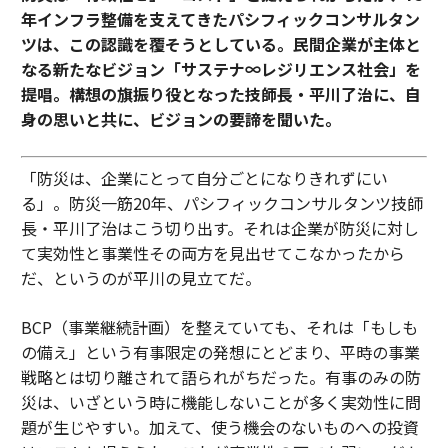
年インフラ整備を支えてきたパシフィックコンサルタン
ツは、この認識を覆そうとしている。民間企業が主体と
なる新たなビジョン「サステナ∞レジリエンス社会」を
提唱。構想の旗振り役となった技師長・平川了治に、自
身の思いと共に、ビジョンの要諦を聞いた。
「防災は、企業にとって自分ごとになりきれずにい
る」。防災一筋20年、パシフィックコンサルタンツ技師
長・平川了治はこう切り出す。それは企業が防災に対し
て実効性と事業性その両方を見出せてこなかったから
だ、というのが平川の見立てだ。
BCP（事業継続計画）を整えていても、それは「もしも
の備え」という有事限定の発想にとどまり、平時の事業
戦略とは切り離されて語られがちだった。有事のみの防
災は、いざという時に機能しないことが多く実効性に問
題が生じやすい。加えて、使う機会のないものへの投資