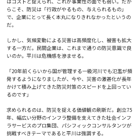
はコストと捉えられ、これが事業性の面でも弱い。だか
らこそ、防災は「行政がやるもの、与えられるもの」
で、企業にとって長く本丸になりきれなかったというの
だ。
しかし、気候変動による災害は高頻度化し、被害も拡大
する一方だ。民間企業は、これまで通りの防災意識で良
いのか。平川は危機感を滲ませる。
「20年前くらいから国が管理する一級河川でも氾濫が頻
発するようになりましたが、今や、災害の激甚化が長年
かけて積み上げてきた防災対策のスピードを上回ってい
るのです」
求められるのは、防災を捉える価値観の刷新だ。創立75
年、幅広い分野のインフラ整備を支えてきた社会インフ
ラサービスのプロ集団、パシフィックコンサルタンツが
挑戦すべきテーマであると平川は強調する。