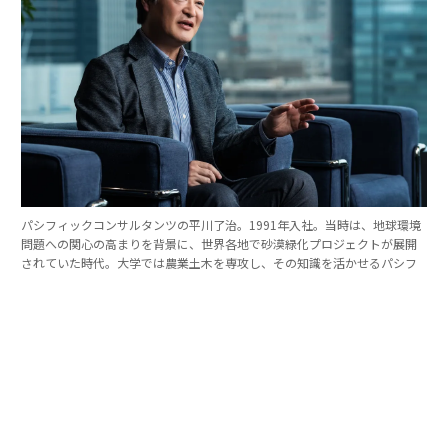
パシフィックコンサルタンツの平川了治。1991年入社。当時は、地球環境
問題への関心の高まりを背景に、世界各地で砂漠緑化プロジェクトが展開
されていた時代。大学では農業土木を専攻し、その知識を活かせるパシフ
ィックコンサルタンツに入社を決めた。
「防災は10点ずつを積み重ねる」。技師長の原
点
これほど広いビジョンを語れる平川とは、いったいどん
な人物なのか。そのキャリアをたどると、日本の防災史
との重なりも見えてくる。