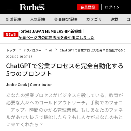
会員登録
ログイン
新着記事
人気記事
会員限定記事
カテゴリ
連載
コ
Forbes JAPAN MEMBERSHIP 新機能｜
NEWS
記事ページ内の広告表示を最小限にしました
トップ
テクノロジー
AI
ChatGPTで営業プロセスを完全自動化する5つの
2026.02.19 07:15
ChatGPTで営業プロセスを完全自動化する
5つのプロンプト
Jodie Cook | Contributor
あなたの営業プロセスがビジネスを殺している。教育が
必要な人々へのコールドアウトリーチ。手動でのフォロ
ーアップ。時間のかかる管理業務。もしあなたのファネ
ルがあなた抜きで機能したら？もし人々があなたのもと
に来てくれたら？