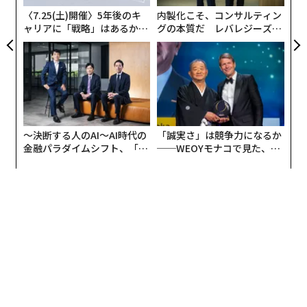
した。この瞬間を正確に定義すれば、投資する準備がで
〈7.25(土)開催〉5年後のキ
内製化こそ、コンサルティン
きている人々を引き付けることができる。
ャリアに「戦略」はあるか。
グの本質だ レバレジーズが
トップエグゼクティブのキャ
実践する、次世代ファームの
リアに触れる1日│CAREER S
全貌
「私は[あなたが行うことを説明]が[変革を説明]を達成
UMMIT 2026
するのを支援している。私の最高の顧客が私を雇う直前
の状況について質問してほしい。彼らは何を試したか？
何がうまくいかなかったか？最終的に何が彼らを投資す
る準備をさせたか？私の回答に基づいて、誰かが私と働
〜決断する人のAI〜AI時代の
「誠実さ」は競争力になるか
く準備ができていることを示す正確な購買状態の明確な
金融パラダイムシフト、「超
──WEOYモナコで見た、く
説明を作成してほしい。この段階で彼らが経験する具体
個別化」の核心 【MUFG×ウ
ら寿司の経営哲学
ェルスナビ×PwC】
的な兆候、フラストレーション、欲求を含めてほし
い。」
核となるメッセージを作成する
1つの明確なメッセージは10個より優れた転換率を生
む。5つの異なるプラットフォームのために5つの異なる
ピッチを作るのはやめよう。理想的な購買者の目の間を
打ち、彼らにサインアップさせよう。メッセージングを