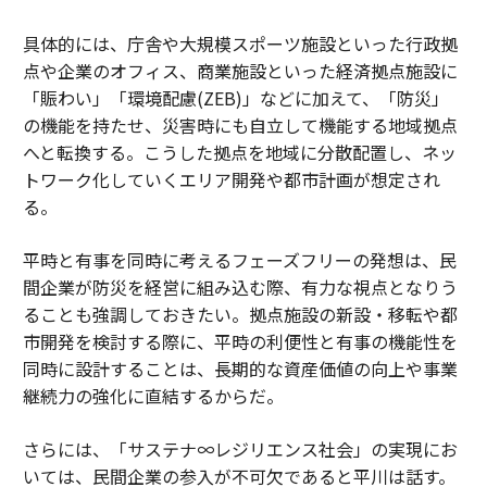
具体的には、庁舎や大規模スポーツ施設といった行政拠
点や企業のオフィス、商業施設といった経済拠点施設に
「賑わい」「環境配慮(ZEB)」などに加えて、「防災」
の機能を持たせ、災害時にも自立して機能する地域拠点
へと転換する。こうした拠点を地域に分散配置し、ネッ
トワーク化していくエリア開発や都市計画が想定され
る。
平時と有事を同時に考えるフェーズフリーの発想は、民
間企業が防災を経営に組み込む際、有力な視点となりう
ることも強調しておきたい。拠点施設の新設・移転や都
市開発を検討する際に、平時の利便性と有事の機能性を
同時に設計することは、長期的な資産価値の向上や事業
継続力の強化に直結するからだ。
さらには、「サステナ∞レジリエンス社会」の実現にお
いては、民間企業の参入が不可欠であると平川は話す。