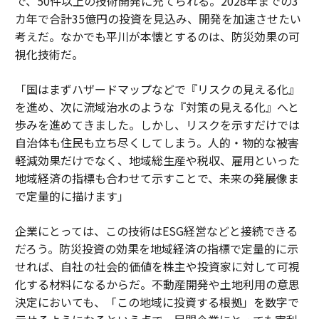
で、50件以上の技術開発に充てられる。2028年までの3
カ年で合計35億円の投資を見込み、開発を加速させたい
考えだ。なかでも平川が本懐とするのは、防災効果の可
視化技術だ。
「国はまずハザードマップなどで『リスクの見える化』
を進め、次に流域治水のような『対策の見える化』へと
歩みを進めてきました。しかし、リスクを示すだけでは
自治体も住民も立ち尽くしてしまう。人的・物的な被害
軽減効果だけでなく、地域総生産や税収、雇用といった
地域経済の指標も合わせて示すことで、未来の発展像ま
で定量的に描けます」
企業にとっては、この技術はESG経営などと接続できる
だろう。防災投資の効果を地域経済の指標で定量的に示
せれば、自社の社会的価値を株主や投資家に対して可視
化する材料になるからだ。不動産開発や土地利用の意思
決定においても、「この地域に投資する根拠」を数字で