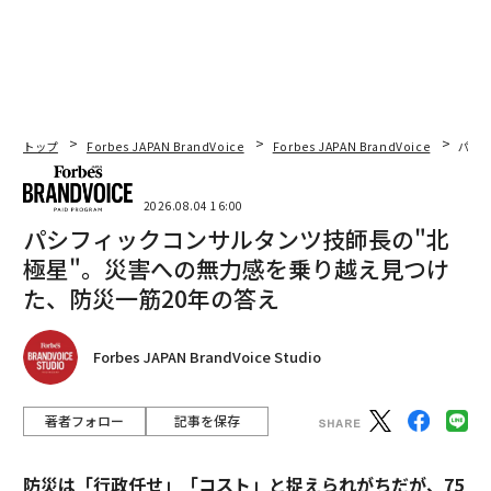
トップ
Forbes JAPAN BrandVoice
Forbes JAPAN BrandVoice
パシ
2026.08.04 16:00
パシフィックコンサルタンツ技師長の"北
極星"。災害への無力感を乗り越え見つけ
た、防災一筋20年の答え
Forbes JAPAN BrandVoice Studio
著者フォロー
記事を保存
防災は「行政任せ」「コスト」と捉えられがちだが、75