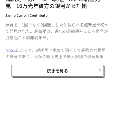
見 16万光年彼方の銀河から証拠
Jamie Carter | Contributor
爆発を、1回でなく2回起こしたと見られる超新星が初め
翻訳・編集＝荻原藤緒
て発見された。超新星は、進化の最終段階にある恒星が
引き起こす爆発現象だ。
2026年9月号発売中
NASA
によると、超新星は極めて明るくて超強力な恒星
の爆発であり、人類の観測史上で最大規模の爆発現象
だ。この非常に珍しい二重爆発超新星は、「宇宙の泡」
最新号の購入はこちらから
のような天体の超新星残骸SNR 0509-67.5を調べること
続きを見る
によって発見された。SNR 0509-67.5は直径約23光年
メンバーシップに登録する
で、秒速約5000kmで拡大している。過去にNASAのハッ
ブル宇宙望遠鏡（HST）で撮影した
画像
が得られてい
た。
無料のメールマガジンに登録
無料登録
超新星残骸SNR 0509-67.5は、かじき座の方向約16万光
関連記事
年の距離にある大マゼラン雲内に位置する。大マゼラン