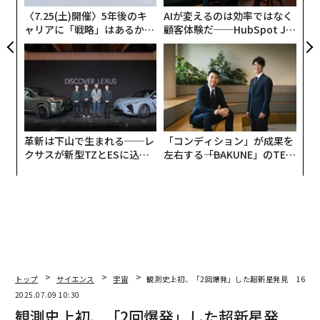
〈7.25(土)開催〉5年後のキ
AIが変えるのは効率ではなく
ャリアに「戦略」はあるか。
顧客体験だ──HubSpot Ja
トップエグゼクティブのキャ
panが語る「Grow Better」
リアに触れる1日│CAREER S
な組織のつくり方
UMMIT 2026
革新は下山で生まれる──レ
「コンディション」が成果を
クサスが新型TZとESに込め
左右する――「BAKUNE」のTEN
た「DISCOVER」の哲学
TIALが支える「挑戦者の明
日」
トップ
サイエンス
宇宙
観測史上初、「2回爆発」した超新星発見 16万
2025.07.09 10:30
観測史上初、「2回爆発」した超新星発