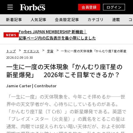
会員登録
ログイン
新着記事
人気記事
会員限定記事
カテゴリ
連載
コ
Forbes JAPAN MEMBERSHIP 新機能｜
NEWS
記事ページ内の広告表示を最小限にしました
トップ
サイエンス
宇宙
一生に一度の天体現象「かんむり座T星の新星爆発
2026.02.09 10:30
一生に一度の天体現象「かんむり座T星の
新星爆発」 2026年こそ目撃できるか？
Jamie Carter | Contributor
「一生に一度」の天体現象を、今年こそ拝めるか──世
界中の天文学者が今、心待ちにしているものがある。
「かんむり座T星（T CrB）」の新星爆発である。英語で
「ブレイズ・スター（火炎星）」の異名をとるこの星は
通常、肉眼では捉えられない暗い天体だが、およそ80年