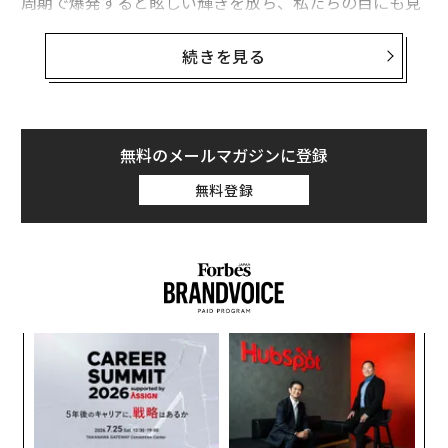
周期で爆発すると眩しい輝きを放ち、私たちの目にも見
えるようになる。
続きを見る
かんむり座T星の新星爆発が間近いことを筆者が最初に
記事にしたのは2024年5月だった。その記事と翌6月の記
事では、1866年と1946年に観測された新星爆発が、今
回は80年経たずに少し早く爆発するとの科学者の予想を
無料のメールマガジンに登録
伝えた。しかし、この予想は外れた。2025年中に爆発す
無料登録
るとの予想も当たらなかった。
フランス・パリ天文台のジャン・シュナイダーが米国天
文学会（AAS）発行の研究ノートResearch Notes of the
AASに
発表した論文
によれば、2026年中にかんむり座T
星が新星爆発を起こすなら、その可能性が最も高いのは
“
統計学的にみて6月25日だという。その頃、かんむり座
シ
はちょうど夜空高くに昇っている。
グ
伝
る
モ