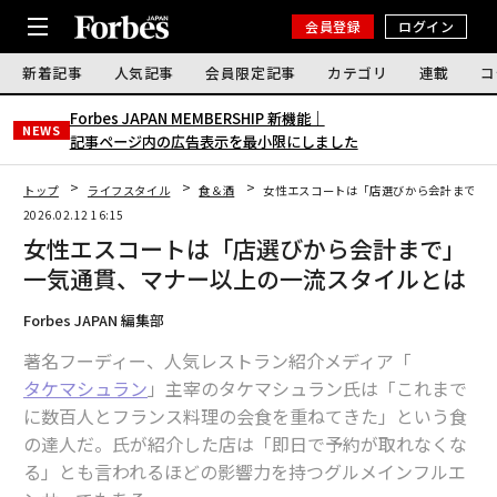
会員登録
ログイン
新着記事
人気記事
会員限定記事
カテゴリ
連載
コ
Forbes JAPAN MEMBERSHIP 新機能｜
NEWS
記事ページ内の広告表示を最小限にしました
トップ
ライフスタイル
食＆酒
女性エスコートは「店選びから会計まで」
2026.02.12 16:15
女性エスコートは「店選びから会計まで」
一気通貫、マナー以上の一流スタイルとは
Forbes JAPAN 編集部
著名フーディー、人気レストラン紹介メディア「
タケマシュラン
」主宰のタケマシュラン氏は「これまで
に数百人とフランス料理の会食を重ねてきた」という食
の達人だ。氏が紹介した店は「即日で予約が取れなくな
る」とも言われるほどの影響力を持つグルメインフルエ