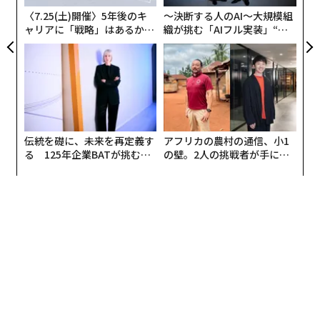
全
ウンター外食のマナー」、秘密会話
〈7.25(土)開催〉5年後のキ
〜決断する人のAI〜大規模組
はNGか、写真は？
ャリアに「戦略」はあるか。
織が挑む「AIフル実装」“使
トップエグゼクティブのキャ
う”企業から“動く”企業へ【N
リアに触れる1日│CAREER S
TTドコモビジネス×PwC】
UMMIT 2026
導入━━「彼女の快適さ」が一番
今回は飲食店で女性をエスコートすることについて考え
ていきましょう。
伝統を礎に、未来を再定義す
アフリカの農村の通信、小1
る 125年企業BATが挑むス
の壁。2人の挑戦者が手にし
モークレスな未来
た「次なる武器」
女性をエスコートする際は、細かなマナーに拘泥するの
ではなく、あくまで彼女がリラックスして食事を楽しむ
ことができるかどうかを最優先事項として下さい。マナ
ーは手段であって目的ではありません。選択肢が生じれ
ば常に彼女の快適さが増すほうをチョイスする。それだ
けで充分です。
なお、
【秘伝まとめ】高級レストランで「一流の客」と囁かれ