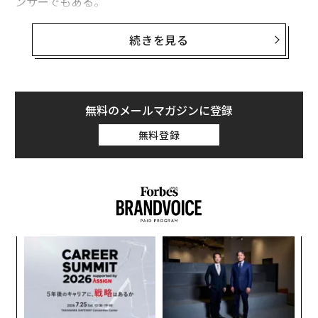
ンサーでもある。
料理の味のみならず店の雰囲気、サービス、哲学までを
続きを見る
オールラウンドに見る氏の辛口グルメレビューは絶妙な
ユーモアと皮肉にくるまれた容赦ない舌鋒に定評があ
り、絶大なファン層の厚さを誇る。
無料のメールマガジンに登録
Forbes JAPANでは今後書き下ろし寄稿で氏の哲学思想
無料登録
を紹介していく。第2回の今回は「女性エスコートの作
法」について。読者諸兄にはそれぞれの美意識、経験に
照らしつつ、参考にしていただきたい。
※なお、本稿では「男性が女性をエスコートする」状況
が前提におかれているが、女性が男性を案内するシーン
年後
な
での指針ともなるはずである。
サイ
術
た
内
SEE
ア
ALSO
グ
実
一流フーディーの舌鋒がえぐる「カ