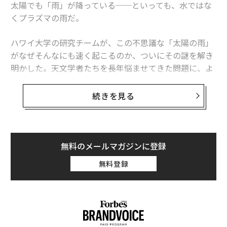
ない女性をエスコートする場合です。この段階で、いき
太陽でも「雨」が降っている──といっても、水ではな
なり重厚⾧大なレストランや薄暗い隠れ家的なお店を挙
くプラズマの雨だ。
げるとキモがられるので控えましょう。関係が浅いうち
ハワイ大学の研究チームが、この不思議な「太陽の雨」
は健全で明るい雰囲気が鍵となります。ホテルのオール
がなぜそんなにも速く起こるのか、ついにその謎を解き
デイダイニングでのランチなど、人目につく開放的な場
明かした。天文学者たちを長年悩ませてきた問題に、よ
所の方が、スマートで誠実な印象を与えられます。
うやく答えが見つかったのだ。
加えて、女性には当日の髪型や服装、ヒールで歩く距離
続きを見る
この現象が起きるのは、太陽の外層「コロナ」と呼ばれ
などの事情があるため、駅から遠い場所や天候に左右さ
る領域。そこは数百万度にも達する高温の世界で、冷た
れるお店は避けるのが無難です。また、本格的な飲食店
いプラズマの塊が太陽の表面から高く浮かび上がり、再
において香水や柔軟剤の強い香りはご法度ですが、それ
び落下してくる。その様子は、光り輝く“プラズマの
を親しくない間柄の相手に徹底させるのは難しいもので
無料のメールマガジンに登録
雨”のように見える。長年、研究者たちはこの「雨粒」
す。その点でもやはり、空間が広く様々なゲストに対し
無料登録
がどうしてこんなに素早く形成されるのかを説明できず
て大らかなホテルのダイニングなどを選ぶのが安心と言
にいた。
えます。
だが今回、『
Forbes JAPANアンケートご協力のお
The Astrophysical Journal（アストロフィジカル・ジャ