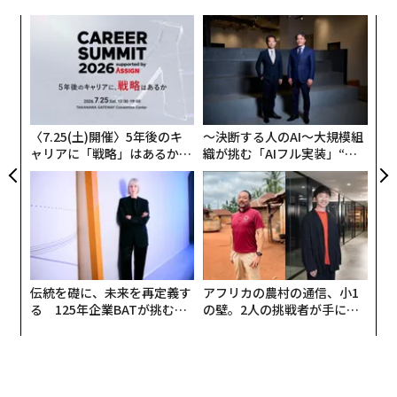
ーナル）
願い
年後
な
』に掲載された新たな研究は、その原因を太陽の化学組
サイ
術
成の変化に見出した。これまでの太陽モデルでは、コロ
た
ナ中の元素の割合はどこでも同じとされてきた。しかし
内
ア
座席選び━━カウンターかテーブ
次ページ ＞
グ
実際には、太陽のコロナでは元素の構成が絶えず変化し
ルか
実
ており、その違いがプラズマの冷却速度に大きな影響を
全
〈7.25(土)開催〉5年後のキ
〜決断する人のAI〜大規模組
与えていたという。
ャリアに「戦略」はあるか。
織が挑む「AIフル実装」“使
1
2
3
4
5
トップエグゼクティブのキャ
う”企業から“動く”企業へ【N
リアに触れる1日│CAREER S
TTドコモビジネス×PwC】
UMMIT 2026
2026年9月号発売中
伝統を礎に、未来を再定義す
アフリカの農村の通信、小1
最新号の購入はこちらから
る 125年企業BATが挑むス
の壁。2人の挑戦者が手にし
モークレスな未来
た「次なる武器」
メンバーシップに登録する
Wonderful Engineering