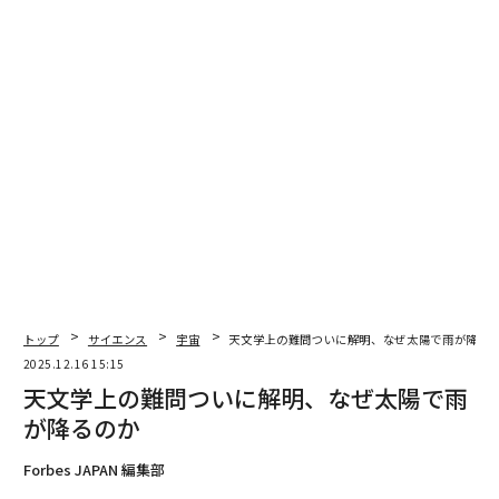
るマナー52
という記事において重複して記述している論点もありま
すが、それだけ大切なポイントだとご理解頂ければ幸い
です。
店選び━━「相手の事情」から逆算せよ
お店選びに関しては、自分のセンスだけで突っ走らず、
まずは相手の意向を優先してください。食や雰囲気の好
みは千差万別であり、良かれと思った選択が相手にハマ
るとは限りません。勝手な思い込みやサプライズは、
往々にしてハズレを引く原因になります。とはいえ、
「どこがいい？」と丸投げされても相手は困ってしまい
トップ
サイエンス
宇宙
天文学上の難問ついに解明、なぜ太陽で雨が降る
2025.12.16 15:15
ますから、いくつか候補を提示し、その中から選んでも
天文学上の難問ついに解明、なぜ太陽で雨
らう形にするのが最もスマートで失敗がありません。
が降るのか
実際の候補選びですが、親しい間柄なら彼女の好みを把
Forbes JAPAN 編集部
握しているので簡単でしょう。難しいのは、まだ親しく