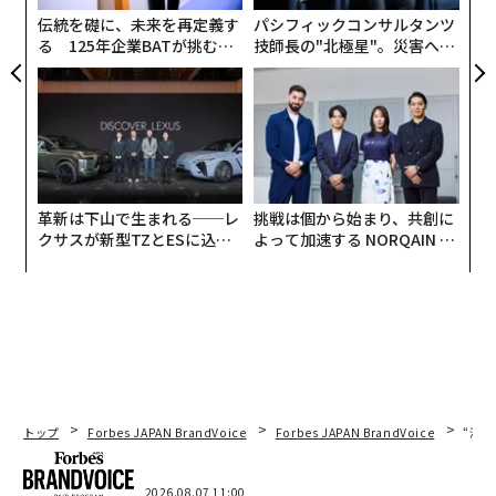
時に、大規模言語モデル（LLM）による自動ニュース生
伝統を礎に、未来を再定義す
パシフィックコンサルタンツ
成は、トレーニングデータと最適化目標（エンゲージメ
る 125年企業BATが挑むス
技師長の"北極星"。災害への
ント対多様性）が、記事の選択とフレーミングにおける
モークレスな未来
無力感を乗り越え見つけた、
新たな『ゲートキーパー』としてどのように機能するか
防災一筋20年の答え
という疑問を提起している」
これは、AIとともに新年を考える際に心に留めておくべ
きことだ。
革新は下山で生まれる──レ
挑戦は個から始まり、共創に
クサスが新型TZとESに込め
よって加速する NORQAIN JA
オープンモデルの探求
た「DISCOVER」の哲学
PAN 特別座談会
この点について、スタンフォード大学の元教授であるア
ンドリュー・エン氏からさらなる見解がある。エン氏
は、AIを教育に応用する豊富な経験を持つ。今月初めに
ダボスで講演したエン氏は、将来的にAIのより集中的な
コントロールを避ける必要性について言及した。
トップ
Forbes JAPAN BrandVoice
Forbes JAPAN BrandVoice
“泊
「私たち全員がAIにアクセスできることを保証するもの
の1つは、オープンな研究、オープンなモデルだ」と同
2026.08.07 11:00