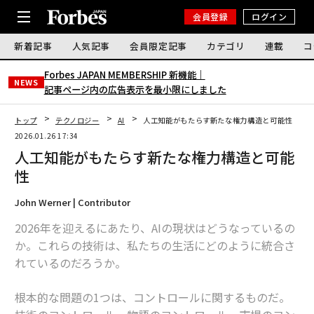
会員登録
ログイン
新着記事
人気記事
会員限定記事
カテゴリ
連載
コ
Forbes JAPAN MEMBERSHIP 新機能｜
NEWS
記事ページ内の広告表示を最小限にしました
トップ
テクノロジー
AI
人工知能がもたらす新たな権力構造と可能性
2026.01.26 17:34
人工知能がもたらす新たな権力構造と可能
性
John Werner | Contributor
2026年を迎えるにあたり、AIの現状はどうなっているの
か。これらの技術は、私たちの生活にどのように統合さ
れているのだろうか。
根本的な問題の1つは、コントロールに関するものだ。