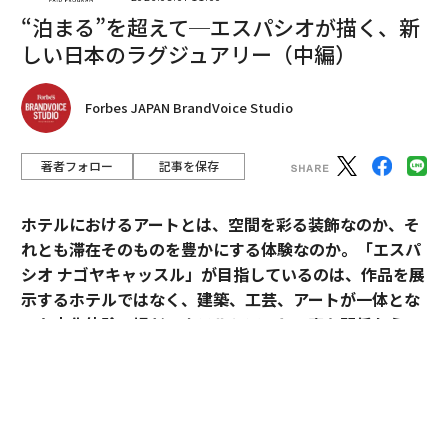
氏は述べた。「特に、企業の間での懸念の1つは、ゲー
“泊まる”を超えて─エスパシオが描く、新
トキーパーが現れたらどうなるかということだ。……学
しい日本のラグジュアリー（中編）
術機関のオープンな研究を通じて……その研究層に投資
し続けることで、誰もがアクセスできるようになる」
Forbes JAPAN BrandVoice Studio
教育が役立つ可能性があると同氏は示唆した。
著者フォロー
記事を保存
「教育はこれまで以上に重要になっているようだ」とエ
ン氏は述べた。「私はよく大企業と話をするが、大企業
ホテルにおけるアートとは、空間を彩る装飾なのか、そ
が直面する最大の問題は、多くの場合、人材だ。技術に
れとも滞在そのものを豊かにする体験なのか。「エスパ
多くの焦点が当てられているが……人々が技術を適用ま
シオ ナゴヤキャッスル」が目指しているのは、作品を展
たは使用して物理的価値を生み出さなければならないか
示するホテルではなく、建築、工芸、アートが一体とな
らだ」
った文化体験の場だ。ホテルとアートの密な関係から、
日本ならではのラグジュアリーの可能性を探る。
エージェント型AI
エージェント型AIについてコメントする中で、エン氏は
「エスパシオ」にアートが必要な理由
モデルの進化と私たちがそれらに求めるものについて言