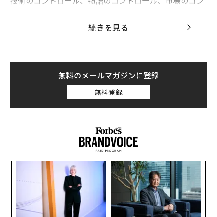
技術のコントロール、物語のコントロール、市場のコン
トロール。多くの人々にとって、AIのコントロールとAI
の恩恵が多様化され、より開かれた社会を持ち、特に企
続きを見る
業や政府が人工ニューラルネットワークに権力を委ねる
中で、何が起きているかについてより透明性が高まるこ
とが重要だと思われる。
無料のメールマガジンに登録
MDPIのこの資料は、メディアにおいてコントロールがど
無料登録
のように機能するかについて詳述している。この点にお
いて、AIがどのように機能するかを慎重に考えることが
求められている。
「AI駆動のコンテンツキュレーションシステム（例：ソ
ーシャルメディアのフィード、ニュースアグリゲータ
A
ー）は、どのニュースが表示されるかを仲介する役割を
顧客
増しており、時には主流の議題を強化する一方で、新た
pa
なバイアスやエコーチェンバーを導入することもある」
目
な
の
と
ダン・ヴァレリウ・ヴォイネア氏は記している
。「同
ン