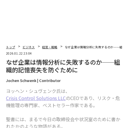
企業はまだ大規模に投資していないが、CIOやCTOは決
して怠けているわけではない。業界全体で、私は3つの
明確な準備パターンを見ている。
1. ガバナンスとセキュリティフレームワークの構築
リーダーたちは、広範な展開には厳格なガードレールが
必要であることを認識している。この段階は、私が以前
トップ
ビジネス
経営・戦略
なぜ企業は情報分析に失敗するのか──組織
書いた「ラストマイル」の課題を反映しており、コンプ
2026.01.22 23:04
ライアンス、セキュリティ、組織の整合性が導入の真の
なぜ企業は情報分析に失敗するのか──組
ボトルネックとなる。
織的記憶喪失を防ぐために
2. 社内専門知識の開発
Jochen Schwenk | Contributor
企業はトレーニング、小規模なエクセレンスセンター、
ヨッヘン・シュヴェンク氏は、
ターゲットを絞った採用を通じて、AIリテラシーを構築
Crisis Control Solutions LLC
のCEOであり、リスク・危
している。多くの企業は、ドメイン知識、機能的洞察、
機管理の専門家、ベストセラー作家である。
プロンプトエンジニアリングが組織内でどのように統合
されるかをまだ決定している段階だ。
聖書には、まるで今日の取締役会や状況室のために書か
れたかのような物語がある。