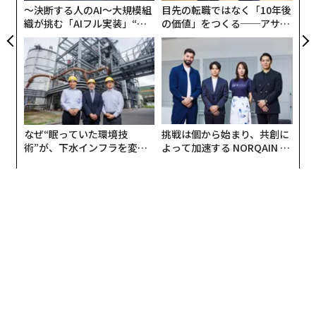
門企業が従来の既存企業を上回って仕事を獲得すること
〜決断する人のAI〜大規模組
目先の転職ではなく「10年後
た決定、不適切なインテリジェンス、そして抑圧であ
が増えている。これらのトレンドは、グローバル・イン
織が挑む「AIフル実装」“使
の価値」をつくる──アサイ
る。
ハウス・センター（GIC）とサービスプロバイダーが純
う”企業から“動く”企業へ【N
ンの長期伴走型支援とは
TTドコモビジネス×PwC】
粋な労働裁定取引ではなく、能力と統合で競争する方法
私は、この物語が組織が記憶を失ったときに何が起こり
における広範な変化を反映している。
得るかについての警告として機能すると考えている。そ
して、現代企業がいかに頻繁に同様の罠に陥るかは驚く
企業が大規模投資を躊躇する理由
べきことである。
準備があらゆる場所で行われているのに、なぜ変革が続
なぜ“眠っていた環境技
挑戦は個から始まり、共創に
術”が、下水インフラを変え
よって加速する NORQAIN JA
組織が「ヨセフ」を忘れるとき
かないのか。
たのか──産総研×月島JFE
PAN 特別座談会
アクアソリューションの10年
企業のインテリジェンス失敗は、データ不足から始まる
答えは確信にある。企業は、真の価値には深いオペレー
ことはほとんどない。実際、多くの企業はデータに溺れ
ティングモデルの変更が必要であることを理解している
ている。彼らはダッシュボードを監視し、レポートを受
が、その未来がどのようなものかについて合意していな
け取り、主要業績評価指標を追跡し、リスクツールを導
い。技術チームはしばしばベンダーにイノベーションの
入し、分析に投資する。毎週の運営会議や四半期レビュ
提供を期待し、一方でビジネス部門はCIOが完全に形成
ーを行う。地政学的フィード、財務指標、サプライヤー
されたソリューションを提供することを期待している。
評価を購読する。書面上、情報量は膨大である。
一方、ベンダー自身はAI製品の位置づけに奔走している
が、彼らのインセンティブは必ずしも企業が真に必要と