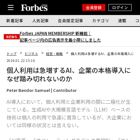
会員登録
ログイン
新着記事
人気記事
会員限定記事
カテゴリ
連載
コ
Forbes JAPAN MEMBERSHIP 新機能｜
NEWS
記事ページ内の広告表示を最小限にしました
トップ
ビジネス
経営・戦略
個人利用は急増するAI、企業の本格導入にな
2026.01.22 23:16
個人利用は急増するAI、企業の本格導入に
なぜ踏み切れないのか
Peter Bendor-Samuel | Contributor
AI導入において、個人利用と企業利用の間に二極化が生
じている。生成AIや大規模言語モデル（LLM）ベースの
技術は個人の利用で急速に普及しているが、大企業にお
いては同様の状況とは言えない。