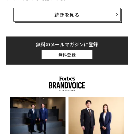
3. ベンダーポートフォリオの簡素化
これはおそらく最も重要な変化だ。新型コロナウイルス
それはこういう話だ。かつて囚人であり部外者だったヨ
続きを見る
感染症の流行期間中、技術人材の不足により、組織は急
セフが、エジプトの生存を支える戦略的設計者となる。
速にベンダーを追加し、サプライヤーポートフォリオが
ファラオの夢を解釈することで、彼は来るべき飢饉を特
爆発的に増加した。今日、私はこれらのベンダーを統合
定し、国家的なリスク軽減計画を構築する。彼は備蓄を
する広範で戦略的な取り組みを見ている。動機は部分的
作り、国家を崩壊させるはずだった瞬間に安定を保っ
無料のメールマガジンに登録
にはコストだが、より重要なのは、企業がAI主導の革新
た。私の見解では、彼はインテリジェンスとは未来を予
を支援するために、よりシンプルで管理しやすいエコシ
無料登録
測することではなく、未来に備えることだと理解してい
ステムを望んでいることだ。
た。
興味深いことに、この統合は市場シェアのダイナミクス
しかし、やがて「ヨセフを知らない」新しい王が台頭す
を変えている。歴史的に、大規模な低コストプロバイダ
る。その数語で、過去と現在の橋が崩壊する。新しい支
ーが不釣り合いな勝者だった。企業はリスクのために新
配者は、エジプトが生き延びた危機や国家の回復力を維
しいパートナーに仕事を移すことを躊躇し、既存企業は
パ
持した構造を覚えていないようであり、それらを構築し
自分たちの足場を守ることができた。今、パターンは異
技
た人々への感謝やつながりも持っていないようだ。彼は
なる。企業は規模よりも能力を優先している。高度なオ
無
安定を継承するが、その教訓は継承しない。そして、王
A
防
ペレーティングモデルとAI変革を中心に位置づけられた
顧客
国の強さがどこから来たのかを知らないため、彼は目の
プロバイダーがシェアを獲得し、深い専門知識を持つ専
pa
前のすべてを誤って読み取る。その結果は、恐怖、誤っ
な