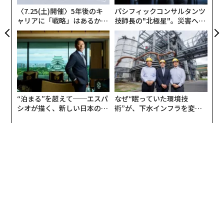
用途に使用している。これは、私が以前のブログ分析で
〈7.25(土)開催〉5年後のキ
パシフィックコンサルタンツ
述べた生成AIの統合の容易さと現在の価格動向と同様
ャリアに「戦略」はあるか。
技師長の"北極星"。災害への
トップエグゼクティブのキャ
無力感を乗り越え見つけた、
の、深く広範なB2C導入パターンを反映している。
リアに触れる1日│CAREER S
防災一筋20年の答え
UMMIT 2026
しかし、この熱意は企業規模の変化には転換されていな
い。ほとんどの大企業は数多くのパイロットプログラム
を実施している。従業員はツールを使用し、しばしば熱
心に取り組んでいるが、ROI（投資収益率）は段階的な
“泊まる”を超えて──エスパ
なぜ“眠っていた環境技
ものにとどまっている。AIが変革的な価値を引き出すに
シオが描く、新しい日本のラ
術”が、下水インフラを変え
グジュアリー（前編）
たのか──産総研×月島JFE
は、企業は中核的なオペレーティングモデルを再考し、
アクアソリューションの10年
基盤技術を全面的に見直し、重要なワークフローを再設
計しなければならない。これらのコミットメントは実質
的なものであり、企業がそれらを実行しているとは言え
ない。
CIOはガバナンス、セキュリティ、ベンダー簡素
化に注力