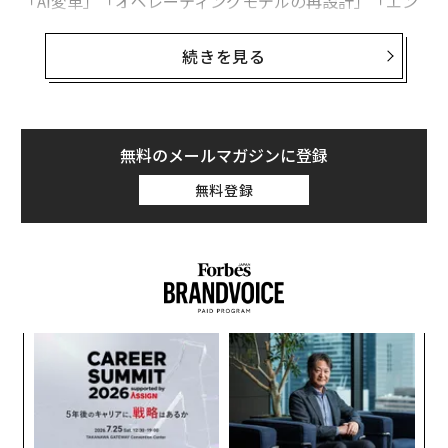
「AI変革」「オペレーティングモデルの再設計」「エン
タープライズ対応」といったトレンド用語が今日の技術
対話を支配しているが、現場での導入と進化の実態はよ
続きを見る
り慎重なものだ。市場全体を見渡すと、CIO（最高情報
責任者）やCTO（最高技術責任者）はAIに向けて真剣に
準備を進めているが、残念ながら、ほとんどの企業は、
AIを大規模に活用するために必要な大規模で構造的な投
無料のメールマガジンに登録
資を行う確信をいまだ持てていない。
無料登録
では、この導入が個人利用の増加を反映し始める前に、
どのような具体的な準備が必要なのか。そして、この躊
躇の背景には何があるのか。
個人のAI導入は急増、しかし企業は慎重に動く
伝
消費者側では、AIは急速に前進している。我々の会社で
る
モ
は、個人の導入率は95%を超えている。教育を受けた専
ア
門家は一般的にスマートフォンに複数の大規模言語モデ
の
た
ルを持ち、生産的な仕事から簡単な調査まで、あらゆる