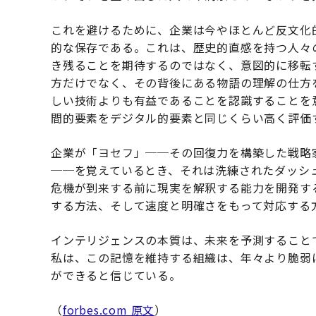
これを避けるために、企業は今やほとんど反文化
的な保存である。これは、歴史的直感を持つ人々
き残ることを期待するのではなく、意図的に移転
方だけでなく、その背後にある物語の理解の仕方
しい技術よりも有益であることを認識することを
間的要素をデジタル的要素と同じくらい高く評価
企業が「ヨセフ」──その回復力を構築した戦略
──を覚えているとき、それは洗練されたダッシ
危機が到来する前に現実を解釈する能力を開発す
する方法、そして速度と明確さをもって対応する
インテリジェンスの本質は、未来を予測すること
私は、この記憶を維持する組織は、年々より脆弱
ができると信じている。
（
forbes.com 原文
）