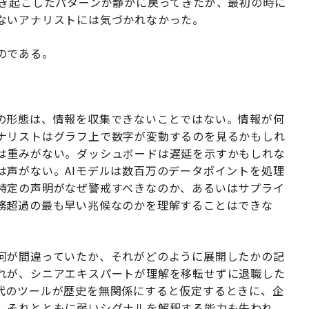
引き起こしたパターンが静かに戻ってきたが、最初の時に
ないアナリストには気づかれなかった。
のである。
の形態は、情報を収集できないことではない。情報が何
ナリストはグラフ上で数字が変動するのを見るかもしれ
は重みがない。ダッシュボードは遅延を示すかもしれな
は声がない。AIモデルは数百万のデータポイントを処理
特定の声明がなぜ警戒すべきなのか、あるいはサプライ
務超過の最も早い兆候なのかを理解することはできな
何が間違っていたか、それがどのように展開したかの記
れが、シニアエキスパートが理解を移転せずに退職した
代のツールが歴史を無関係にすると仮定するときに、企
、それとともに弱いシグナルを解釈する能力も失われ