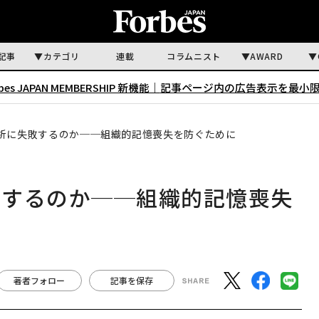
記事
カテゴリ
連載
コラムニスト
AWARD
rbes JAPAN MEMBERSHIP 新機能｜
記事ページ内の広告表示を最小
析に失敗するのか──組織的記憶喪失を防ぐために
敗するのか──組織的記憶喪失
著者フォロー
記事を保存