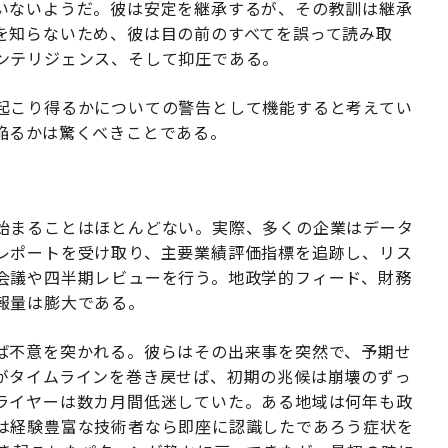
いないようだ。彼は安定を継承するが、その教訓は継承
を知らないため、彼は目の前のすべてを誤って読み取
ンテリジェンス、そして抑圧である。
起こり得るかについての警告として機能すると考えてい
陥るかは驚くべきことである。
始まることはほとんどない。実際、多くの企業はデータ
レポートを受け取り、主要業績評価指標を追跡し、リス
会議や四半期レビューを行う。地政学的フィード、財務
報量は膨大である。
ば不意を突かれる。彼らはその出来事を突然で、予期せ
がタイムラインを巻き戻せば、初期の兆候は崩壊のずっ
ライヤーは数カ月間低迷していた。ある地域は何年も政
は経験豊富な技術者なら即座に認識したであろう症状を