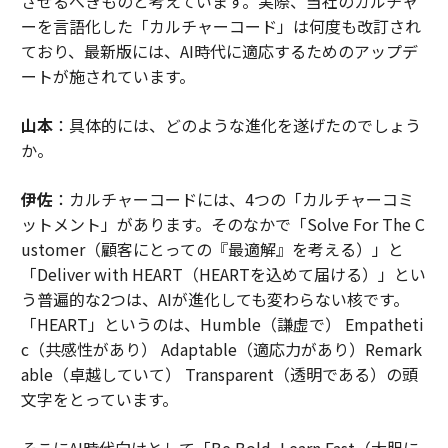
させるべきものと考えています。実際、当社のカルチャ
ーを言語化した「カルチャーコード」は何度も改訂され
ており、最新版には、AI時代に適応するためのアップデ
ートが施されています。
山本
：具体的には、どのような進化を遂げたのでしょう
か。
伊佐
：カルチャーコードには、4つの「カルチャーコミ
ットメント」があります。そのなかで「Solve For The C
ustomer（顧客にとっての『最適解』を考える）」と
「Deliver with HEART（HEARTを込めて届ける）」とい
う普遍的な2つは、AIが進化しても変わらない核です。
「HEART」というのは、Humble（謙虚で） Empatheti
c（共感性があり） Adaptable（適応力があり）Remark
able（卓越していて） Transparent（透明である）の頭
文字をとっています。
そこにAI時代向けとして「Be Bold, Learn Fast（大胆に