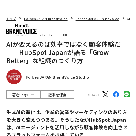
思決定が組織の運営モデルに適合する場合にのみ価値を
生み出します。だからこそ、より多くの仕事が、実行を
トップ
Forbes JAPAN BrandVoice
Forbes JAPAN BrandVoice
AIが
推進するプラットフォームによってサポートされたシニ
アの判断に委ねられるのです」
2026.07.31 11:00
AIが変えるのは効率ではなく顧客体験だ
システムレベルの統合へのそのシフトは、物語がマクロ
──HubSpot Japanが語る「Grow
圧力からそれに対応する機械を構築している企業へと移
Better」な組織のつくり方
行する自然な引き継ぎポイントだ。
Druid AI
のCEOであるジョセフ・キム氏は、コンサルテ
Forbes JAPAN BrandVoice Studio
ィングの新しい能力要件がテクノロジースタック自体を
商業的スポットライトに引き込んでいると主張する。
著者フォロー
記事を保存
キム氏は、プライベートエクイティの元オペレーティン
生成AIの進化は、企業の営業やマーケティングのあり方
グパートナーであり、エンタープライズソフトウェアと
を大きく変えつつある。そうしたなかHubSpot Japan
セキュリティの25年のベテランであり、大規模システム
は、AIエージェントを活用しながら顧客体験を向上させ
内部での構築と、専門的専門知識を社内で配置できなか
るプラットフォームを提供している。
った企業の買収にキャリアを費やしてきた。