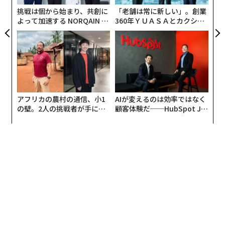
日
挑戦は個から始まり、共創に
「老舗は常に新しい」。創業
その結果、企業はエントリーレベルの人員を削減し、シ
よって加速する NORQAIN JA
360年ＹＵＡＳＡとカクシン
ニア層に責任を集中させ、内部システムを通じて意思決
PAN 特別座談会
CEO田尻望が語る、AIを超え
定を調整するツール層により強く依存するようになって
る人の価値
いる。
これは破滅でもなければ、ユートピアでもない。価格圧
力、能力圧力、労働力のエクスポージャーの下での再構
成なのだ。
アフリカの農村の通信、小1
AIが変えるのは効率ではなく
の壁。2人の挑戦者が手にし
顧客体験だ──HubSpot Ja
た「次なる武器」
panが語る「Grow Better」
AIと、もはや機能しないピラミッド型
な組織のつくり方
何十年もの間、コンサルティングは2×2のマトリック
ス、フレームワーク、そしてそれらを生み出す急峻なピ
ラミッドで知られていた。
ジュニアが基盤を支え、パートナーが頂点を占め、商業
エンジンは中間に位置し、コンサルタントが労働力、ト
レーニング、再現性を通じてスケールできるパターン認