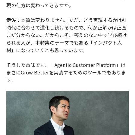
現の仕方は変わってきますか。
よって価値を価格設定することを余儀なくされるときに
現れる。
伊佐
：本質は変わりません。ただ、どう実現するかはAI
時代に合わせて進化し続けるもので、何が正解かは正直
この新しい幾何学が自然界のダイヤモンドの強度で保持
まだ分からない。だからこそ、答えのない中で学び続け
されるかどうかは、まだ分からない。
られる人が、本特集のテーマでもある「インパクト人
材」になっていくとも思っています。
（
forbes.com 原文
）
そうした意味でも、「Agentic Customer Platform」は
まさにGrow Betterを実装するためのツールでもありま
す。
2026年9月号発売中
最新号の購入はこちらから
メンバーシップに登録する