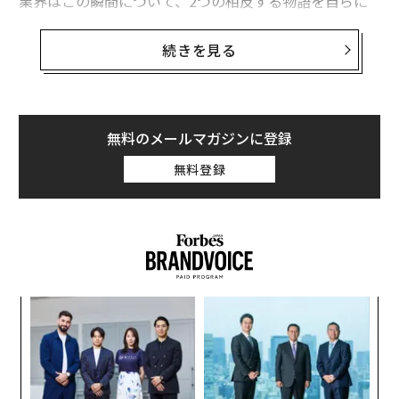
業界はこの瞬間について、2つの相反する物語を自らに
語ってきた。
続きを見る
1つは、外部の専門知識が内部のAI活用能力によって着実
に置き換えられる未来を想像するものだ。もう1つは、
コンサルタントがついに組織が常に人員配置に苦労して
きた仕事を行うために解放され、AIが判断力の代替では
無料のメールマガジンに登録
なく増幅器となる復活を見据えるものだ。
無料登録
より正確な見方は、それほど劇的ではない。
コンサルティングが新しい形に分裂しているのは、仕事
そのものが変化したからだ。AIは反復的なタスクをより
安価に、より速く、より自動化可能にし、それが商業的
パ
レバレッジを上方にシフトさせる。クライアントは分析
技
をセルフサービスできるが、戦略的決定が内部のリズ
無
ム、コンプライアンス、統合ロジックを破壊する場合、
「
防
左右
その決定の結果をセルフサービスすることはできない。
T