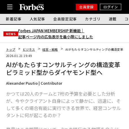
会員登録
ログイン
新着記事
人気記事
会員限定記事
カテゴリ
連載
コ
Forbes JAPAN MEMBERSHIP 新機能｜
NEWS
記事ページ内の広告表示を最小限にしました
トップ
ビジネス
経営・戦略
AIがもたらすコンサルティングの構造変革 
2026.01.21 19:49
AIがもたらすコンサルティングの構造変革
ピラミッド型からダイヤモンド型へ
Alexander Puutio | Contributor
かつては20人のチームと7桁の予算を必要とした分析
が、今やクライアント自身によって静かに、迅速に、そ
して多くの場合有能に実行できる世界で、経営コンサル
タントに何が起こるのか？