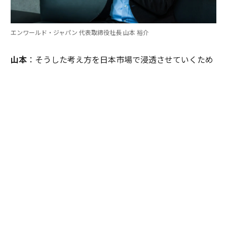
エンワールド・ジャパン 代表取締役社長 山本 裕介
山本
：そうした考え方を日本市場で浸透させていくため
には、どのような取り組みが必要だとお考えですか。ま
たグローバル本社と日本市場の間で「橋渡し役」を務め
るなかで感じることも聞かせてください。
伊佐
：日本企業がどうすれば「顧客の成功」を起点にGr
ow Betterできるか──それを今でも考え続けていま
す。環境が変わればGrow Betterの実現の仕方も変わる
し、必要なツールも変わる。「どうするべきなんだろ
う」と問い続けることが大切だと思っていて、それが私
をここに留めている理由です。
外資系企業でよくあるのは、本社側がグローバルで成功
した手法をそのまま日本に適用しようとするケースで