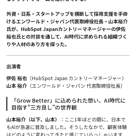
外資・日系・スタートアップを横断して採用支援を手掛
その背景こそが、Druid AIが解決しようとした問題を説
けるエンワールド・ジャパン代表取締役社長・山本裕介
明する今、彼の声が重要である理由だ。「企業は、イン
氏が、HubSpot Japanカントリーマネージャーの伊佐
テリジェンスを実行に縫い合わせるコストに疲弊してい
裕也氏との対談を通して、AI時代に求められる組織づく
ます」とキム氏は語った。
りや人材のあり方を探った。
「私たちがオーケストレーションを構築したのは、組織
が意思決定チェーンなしで分析をセルフサービスしよう
出演者
としていたからです」とキム氏は語った。「AIは分析を
提供します。コンプライアンスは提供しません。企業が
伊佐 裕也
（HubSpot Japan カントリーマネージャー）
今購入しているのは、リズムやコンプライアンスを破壊
山本 裕介
（エンワールド・ジャパン 代表取締役社長）
することなく、シグナルから結果への道を証明できるオ
ーケストレーションによってサポートされた、より少数
「Grow Better」に込められた想い、AI時代に
の、より鋭い意思決定者です。それが請求可能なままで
目指す"三方良し"の世界観
ある仕事です」
山本裕介（以下、山本）
：ここ1年ほどの間に、日本で
もAIが急速に普及しました。そうしたなかで、顧客体験
キム氏は、企業が人員を追加するのではなく、答えを生
はどのように変わってきたと感じていらっしゃいます
成するのではなく意思決定経路を認証するツールの周り