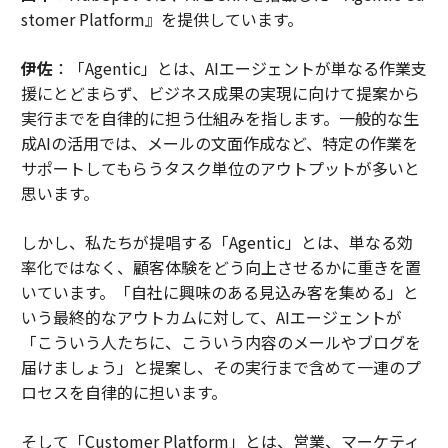
stomer Platform』を提供しています。
エウレン氏は、ツールがジュニアの人員数ではなく、シ
ニアが手動で行うべきではなかった仕事を今吸収してい
伊佐
：「Agentic」とは、AIエージェントが単なる作業支
る理由を説明する最も明確な声の1つとなっている。
援にとどまらず、ビジネス成果の実現に向けて提案から
実行までを自律的に担う仕組みを指します。一般的な生
エウレン氏は、請求衛生と運営簿記で最も高価な人材を
成AIの活用では、メールの文面作成など、特定の作業を
燃え尽きさせていた専門サービス企業向けの調整システ
サポートしてもらうタスク単位のアウトプットが多いと
ムを構築することで、エンタープライズテクノロジーの
思います。
世界に入った。
しかし、私たちが提唱する「Agentic」とは、単なる効
エウレン氏はこれを契約理論とインセンティブ設計に直
率化ではなく、顧客体験をどう向上させるかに重きを置
接結びつける。「契約理論では、合理的な企業は最も認
いています。「自社に興味のある見込み客を集める」と
証できることを行います」とエウレン氏は私に語った。
いう最終的なアウトカムに対して、AIエージェントが
「それ以外はすべて、パートナーシップ、調達、または
「こういう人たちに、こういう内容のメールやブログを
アウトソーシングされます。企業は証明できる仕事を行
届けましょう」と提案し、その実行まで含めて一連のプ
います。彼らは商業的成果からシニアの判断を奪う仕事
ロセスを自律的に担います。
をアウトソーシングします」
そして「Customer Platform」とは、営業、マーケティ
この傾向は今、最大手のコンサルティング企業とそのク