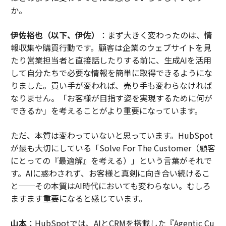
か。
に幾何学を構成することで反応していることを強調す
る。
伊佐裕也（以下、伊佐）
：まず大きく変わったのは、情
報収集や購買行動です。顧客は企業のウェブサイトを見
「取締役会の懸念は、より多くの人を雇うことではあり
たり営業担当者と直接話したりする前に、生成AIを活用
ません」とキム氏は説明した。「監査可能なオーケスト
して自分たちで必要な情報を簡単に取得できるようにな
レーションを通じて判断を証明できる適切な人材を雇う
りました。買い手が変われば、売り手も変わらなければ
ことです。CEOが尋ねる質問は、どの人材の幾何学が、
なりません。「お客様が目指す姿を実現するために何が
運営電流を破壊することなくAIエクスポージャーの下で
できるか」を考えることがより重要になっています。
持続可能な価値を抽出するかということです。その幾何
学は今、ピラミッドではなく、ダイヤモンドであること
ただ、本質は変わっていないと思っています。HubSpot
が多いのです」
が最も大切にしている「Solve For The Customer（顧客
にとっての『最適解』を考える）」という言葉がそれで
同時に、AIオーケストレーションの台頭は、コンサルタ
す。AIに惑わされず、お客様と真剣に向き合い続けるこ
ント自身が支払う意思のあるものも変化させる。
と──その本質はAI時代においても変わらない。むしろ
ますます重要になると感じています。
ダイヤモンド型の推進要因の1つは、かつて内部のコン
サルティング時間を消費していた調整作業の静かなアウ
山本
：HubSpotでは、AIとCRMを搭載した『Agentic Cu
トソーシングだ。
Operating.app
のCEOであるラウリ・