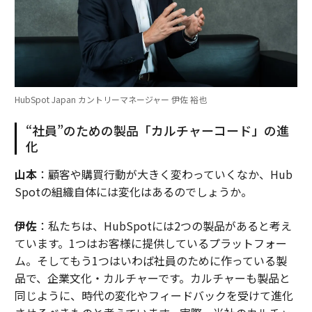
関連記事
社内エキスパートの価値を見逃す企業の隠れたリスク
HubSpot Japan カントリーマネージャー 伊佐 裕也
2026年のコマース革命：フランチャイズブランドが直面する新たな競争環
境
“社員”のための製品「カルチャーコード」の進
化
ビジネスを10倍に成長させる：ChatGPTプロンプトで描く2026年戦略
山本
：顧客や購買行動が大きく変わっていくなか、Hub
「ラスベガス最後のカジノ王」がコロナ禍の大勝負に勝てた理由
Spotの組織自体には変化はあるのでしょうか。
意思決定
組織/組織文化
タグ：
伊佐
：私たちは、HubSpotには2つの製品があると考え
コンサルタント/コンサルティング
ています。1つはお客様に提供しているプラットフォー
ム。そしてもう1つはいわば社員のために作っている製
品で、企業文化・カルチャーです。カルチャーも製品と
advertisement
同じように、時代の変化やフィードバックを受けて進化