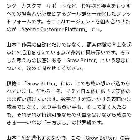
ング、カスタマーサポートなど、お客様と接点をもつす
ライアントの両方で同時に展開されている。ジュニアや
べての担当者が必要とするツール群を一元化したプラッ
バックオフィススタッフが見習いの一環として調整作業
トフォームです。そこにAIエージェントを組み合わせた
を吸収する代わりに、タスクはワークフローの確実性と
のが「Agentic Customer Platform」です。
コンプライアンスを専門とするオーケストレーションプ
ラットフォームに価格設定されている。
山本
：作業の自動化だけではなく、顧客体験の向上を起
点にAI活用を考えている点が非常に興味深いです。そう
「契約理論は常に合理的な企業に報いてきました」とエ
した考え方の根底にある「Grow Better」という思想に
ウレン氏は説明する。「今日、AIはピラミッド型をこれ
ついて、改めて聞かせてください。
まで以上に魅力的でなくしています。なぜなら、仕事の
価値はもはや底辺にはなく、クライアントとの関係には
伊佐
：「Grow Better」には、とても熱い想いが込めら
るかに近いところに位置しているからです」
れています。だからこそ、あえて日本語に訳さず英語の
まま使い続けています。数字だけを追いかける表面的な
コンサルティングのダイヤモンド型は、最も高価な人間
成長ではなく、売り手も買い手も、そして働く人たち
の判断が最も価値の低い人間の調整作業から解放される
も、それぞれが持続可能な形で利益を受けながら成長で
ときに現れる。
きる──いわば「三方よし」の世界観です。
それは、企業自身が、時間や答えの量ではなく、実装の
山本
：AIが進化するなかで、この「Grow Better」の実
テストとクライアントの高まる期待に耐える意思決定に