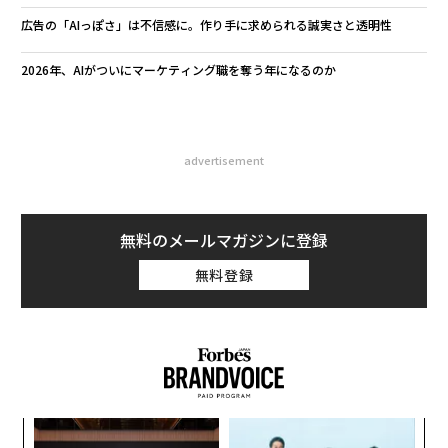
広告の「AIっぽさ」は不信感に。作り手に求められる誠実さと透明性
2026年、AIがついにマーケティング職を奪う年になるのか
advertisement
無料のメールマガジンに登録
無料登録
創に
な