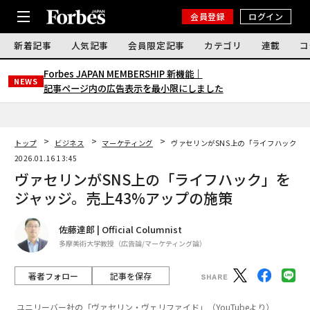
会員登録
ログイン
新着記事
人気記事
会員限定記事
カテゴリ
連載
コ
Forbes JAPAN MEMBERSHIP 新機能｜
NEWS
記事ページ内の広告表示を最小限にしました
トップ
ビジネス
マーケティング
ヴァセリンがSNS上の「ライフハック」
2026.01.16 13:45
ヴァセリンがSNS上の「ライフハック」を
ジャッジ。売上43%アップの施策
佐藤達郎 | Official Columnist
多摩美術大学教授（広告論/マーケティング論）
著者フォロー
記事を保存
ユニリーバー社の「ヴァセリン・ヴェリファイド」（YouTubeより）