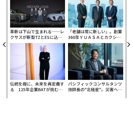
 JA
術
た
「
ア
─
ら
革新は下山で生まれる──レ
「老舗は常に新しい」。創業
クサスが新型TZとESに込め
360年ＹＵＡＳＡとカクシン
た「DISCOVER」の哲学
CEO田尻望が語る、AIを超え
る人の価値
伝統を礎に、未来を再定義す
パシフィックコンサルタンツ
る 125年企業BATが挑むス
技師長の"北極星"。災害への
モークレスな未来
無力感を乗り越え見つけた、
防災一筋20年の答え