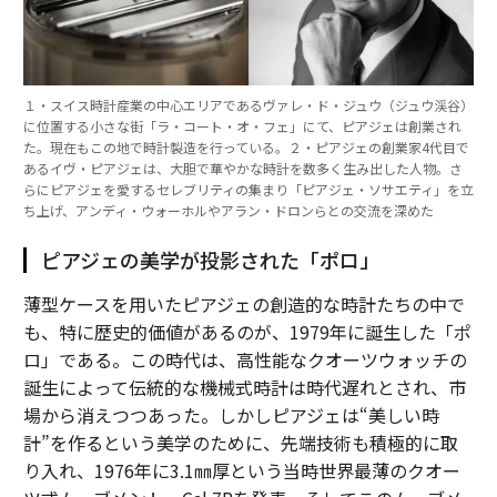
１・スイス時計産業の中心エリアであるヴァレ・ド・ジュウ（ジュウ渓谷）
に位置する小さな街「ラ・コート・オ・フェ」にて、ピアジェは創業され
た。現在もこの地で時計製造を行っている。２・ピアジェの創業家4代目で
あるイヴ・ピアジェは、大胆で華やかな時計を数多く生み出した人物。さ
らにピアジェを愛するセレブリティの集まり「ピアジェ・ソサエティ」を立
ち上げ、アンディ・ウォーホルやアラン・ドロンらとの交流を深めた
ピアジェの美学が投影された「ポロ」
薄型ケースを用いたピアジェの創造的な時計たちの中で
も、特に歴史的価値があるのが、1979年に誕生した「ポ
ロ」である。この時代は、高性能なクオーツウォッチの
誕生によって伝統的な機械式時計は時代遅れとされ、市
場から消えつつあった。しかしピアジェは“美しい時
計”を作るという美学のために、先端技術も積極的に取
り入れ、1976年に3.1㎜厚という当時世界最薄のクオー