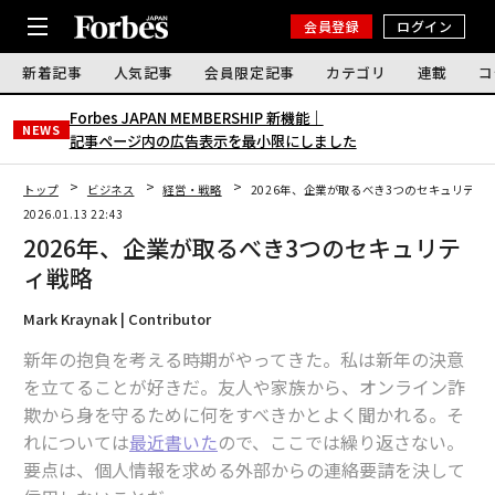
会員登録
ログイン
新着記事
人気記事
会員限定記事
カテゴリ
連載
コ
Forbes JAPAN MEMBERSHIP 新機能｜
NEWS
記事ページ内の広告表示を最小限にしました
トップ
ビジネス
経営・戦略
2026年、企業が取るべき3つのセキュリティ
2026.01.13 22:43
2026年、企業が取るべき3つのセキュリテ
ィ戦略
Mark Kraynak | Contributor
新年の抱負を考える時期がやってきた。私は新年の決意
を立てることが好きだ。友人や家族から、オンライン詐
欺から身を守るために何をすべきかとよく聞かれる。そ
れについては
最近書いた
ので、ここでは繰り返さない。
要点は、個人情報を求める外部からの連絡要請を決して