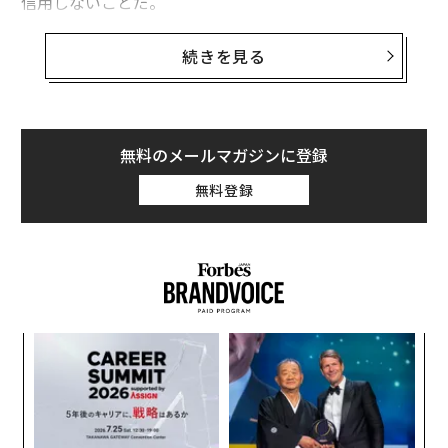
信用しないことだ。
企業のセキュリティ担当者から、一般的に何をすべきか
続きを見る
と聞かれることはあまりない。その代わり、何か新しい
高度なセキュリティカテゴリが価値があるかどうかを聞
かれる。答えは常に「場合による」だ。しかし、この質
問をされたいと思っている。なぜなら、組織がより安全
無料のメールマガジンに登録
になるために採用できる、比較的わかりやすい2つの考
無料登録
え方があるからだ。では、始めよう。
進化し続ける／コモディティ化を味方につける
企業セキュリティにおいて最も意気消沈させられる（そ
して予算を圧迫する可能性のある）側面の1つは、最新
の脅威に対処するためにセキュリティ予算を増やし続け
パ
る必要があるという永続的なサイクルだ。最高財務責任
技
無
者（CFO）はこれを嫌い、なぜ前回の対策で解決しなか
“
防
ったのか、そして永続的な予算増加はいつ止まるのかと
オ
ジ
正当に問う。答えは「脅威が変化したから」と「簡単な