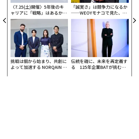
ものを統合しなければ止まらない」だ。
〈7.25(土)開催〉5年後のキ
「誠実さ」は競争力になるか
ャリアに「戦略」はあるか。
──WEOYモナコで見た、く
トップエグゼクティブのキャ
ら寿司の経営哲学
今年見た中で最も興味深い
セキュリティレポート
の1つ
リアに触れる1日│CAREER S
が、最初の点を明確にしている
。
このレポートは、基本
UMMIT 2026
的なサイバーセキュリティ対策（多要素認証、特権アク
セス管理、バックアップ、トレーニング、メールセキュ
リティフィルタリング、エンドポイント検知・対応）の
有効性と、2019年から2023年までの保険損失を追跡し
挑戦は個から始まり、共創に
伝統を礎に、未来を再定義す
た。全体として、これらのセキュリティ対策の有効性
よって加速する NORQAIN JA
る 125年企業BATが挑むス
PAN 特別座談会
モークレスな未来
は、この期間に96%から48%に低下した。
潜在的に憂鬱な結果ではあるが、サイバーセキュリティ
の敵対的な性質を考えれば、この結果はそれほど驚くべ
きものではない。攻撃者には目標がある。それはセキュ
リティ防御を回避することだ。特定の対策が当たり前に
なると、攻撃者は集団として目標を達成するための新し
い方法を考え出さなければならない。概して、彼らはこ
れを実行し、その結果、新しい対策が必要になる（そし