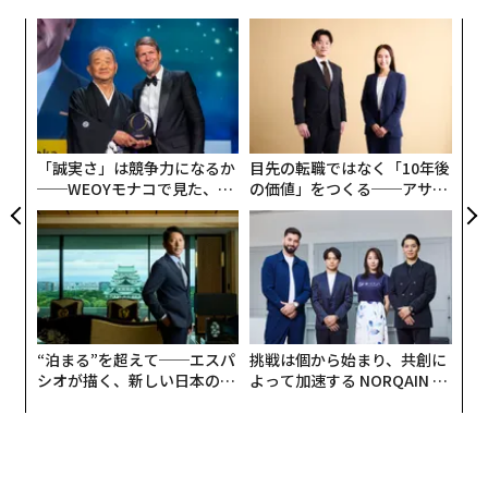
教訓は何か
これら2つの考え方の変化は、セキュリティチームがサ
内
イバー脅威から組織を守るという厳しい現実に対処する
ザッカーバーグ氏は世界で最も成功した企業の1つを築
グ
のに役立つ。しかし、私は常にリストは3つで構成され
実
き、世界で最も裕福な起業家の1人に名を連ねている。
A
全
るべきだと教えられてきたので、もう1つ追加する。
しかし、彼の富は教訓ではない。真の要点ははるかにシ
顧客
pa
ンプルで、はるかに実行が困難だ。
主要な新興トレンド
ほぼすべての組織が最終的にサイバーセキュリティトレ
な
を支配することに執拗に集中するため、支配権を維持せ
「誠実さ」は競争力になるか
目先の転職ではなく「10年後
ーニングを必要とする段階に到達する。それは今や基本
よ
。
──WEOYモナコで見た、く
の価値」をつくる──アサイ
的な対策と見なされているからだ。問題は、それが機能
ら寿司の経営哲学
ンの長期伴走型支援とは
しないことだ。カリフォルニア大学サンディエゴ校のチ
ザッカーバーグ氏の優位性は、先行者としてのイノベー
ームは最近、フィッシングや詐欺のトレーニングが従業
ションでも、抽象的な経営の才能でもない。それは、大
員の脆弱性を減らすかどうかをテストした。
きな変化を早期に主導することへの一途なコミットメン
減らさない。
（この結果は、Canopiusの結果と広く一致
トであり、そこに到達した後も先頭に立ち続けるために
している）。
必要なことは何でもするという姿勢である。
“泊まる”を超えて──エスパ
挑戦は個から始まり、共創に
シオが描く、新しい日本のラ
よって加速する NORQAIN JA
他の分野と同様に、セキュリティトレーニングにおける
グジュアリー（前編）
PAN 特別座談会
その集中力は、2つの妥協なきコミットメントに変換さ
考え方の変化が役立つ可能性がある。ますます巧妙化す
れる。
るフィッシングや詐欺キャンペーンを認識するようユー
ザーをトレーニングする代わりに、これらのキャンペー
企業の支配権を維持するために戦う
。特に資本ニーズが