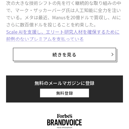
れらすべてを実行可能な形で修正するリソースや権限を
次の大きな技術シフトの先を行く継続的な取り組みの中
持たず、最終的には対応すべき侵害に終わるというサイ
で、マーク・ザッカーバーグ氏は人工知能に全力を注い
クルに陥る運命にあるというものだ。CFOの財務的ニヒ
でいる。メタは最近、Manusを20億ドルで買収し、AIに
リズムと同様に、このダイナミクスは意気消沈させられ
さらに数百億ドルを投じることを約束した。
る可能性がある。サイバーセキュリティとAIの進歩のペ
Scale AIを支援し、エリート研究人材を確保するために
ースを考えると、新たな脅威のスピードが増し、ハムス
前例のないプレミアムを支払っている
ターホイールはますます苦痛なものになっている。
。これらの動きは、ザッカーバーグ氏の戦略からの逸脱
ではなく、その継続である。
続きを見る
考え方の変化（これについても私は最近
書いた
）は、脅
威ベースのリスク優先順位付けから、運用への影響に基
ザッカーバーグ氏は全知全能ではない。すべての起業家
づく脆弱性修復へと移行することだ。そして、AIを使っ
と同様に、彼は不確実性の下で事業を運営している。し
てこれらの取り組みを強化する。AIはリソースの制約を
かし、彼は一貫して主導的地位を確保するために戦って
無料のメールマガジンに登録
緩和し、運用の考え方は権限の欠如に対処する（これは
いる。
無料登録
ほぼ常に、修復措置のビジネスへの影響に関する懸念と
結びついている）。
新興市場におけるリーダーシップは、常に正しくある必
要はない。トレンドの実態が明らかになるにつれて、先
セキュリティトレーニングを価値あるものにす
頭に立ち続けるために戦うことが求められるのだ
。
る