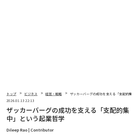
て最終的には新しい方法などが必要になり、絶え間なく
増加するサイクルとなる）。
ここでの私のアドバイスは2つある。第一に、この現実
を受け入れることだ。変わる可能性は低い。第二に、サ
イバーセキュリティ製品のコモディティ化（プラットフ
ォーム化と言う人もいる）を利用して、基本的な対策を
より安価な機能バンドルにまとめることだ。そして、解
放された予算を使って、自社のビジネスに関連する最先
端のソリューションプロバイダーから製品を購入する。
AIを賢く活用する／苦痛のハムスターホイール
トップ
ビジネス
経営・戦略
ザッカーバーグの成功を支える「支配的集中
から抜け出す
2026.01.13 22:13
苦痛のハムスターホイール
は、2005年にアンドリュー・
ザッカーバーグの成功を支える「支配的集
ジャキス氏が最初に提唱した脆弱性管理の概念だ。悲し
中」という起業哲学
いことに、それは今も続いている。基本的な概念は、セ
Dileep Rao | Contributor
キュリティ担当者が永遠に、防御の穴を見つけ出し、そ