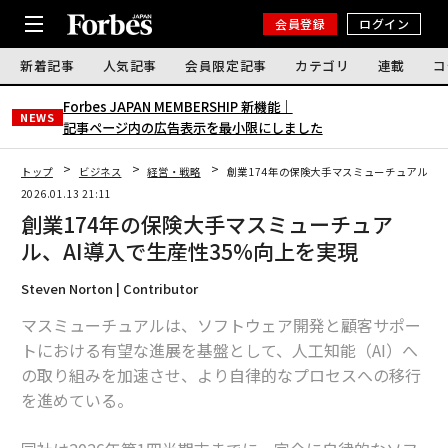
会員登録
ログイン
新着記事
人気記事
会員限定記事
カテゴリ
連載
コ
Forbes JAPAN MEMBERSHIP 新機能｜
NEWS
記事ページ内の広告表示を最小限にしました
トップ
ビジネス
経営・戦略
創業174年の保険大手マスミューチュアル、A
2026.01.13 21:11
創業174年の保険大手マスミューチュア
ル、AI導入で生産性35%向上を実現
Steven Norton | Contributor
マスミューチュアルは、ソフトウェア開発と顧客サポー
トにおける有望な進展を基盤として、人工知能（AI）へ
の取り組みを加速させ、より自律的なプロセスへの移行
を進めている。