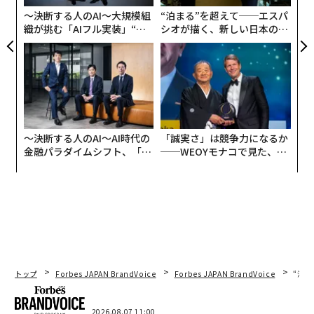
ア
〜決断する人のAI〜大規模組
“泊まる”を超えて──エスパ
「どのように測定しても、同じ結果が得られました」と
織が挑む「AIフル実装」“使
シオが描く、新しい日本のラ
メリット氏は語った。「これにより、SDLCにおいてワー
う”企業から“動く”企業へ【N
グジュアリー（前編）
プスピードで進むことができると確信しました」
TTドコモビジネス×PwC】
とはいえ、メリット氏は企業全体でのAI自律化が一夜に
して実現するとは考えていない。AI実験は企業全体で行
われているが、慎重な実装が鍵となる。特に、機密性の
〜決断する人のAI〜AI時代の
「誠実さ」は競争力になるか
高い顧客対応環境に移行する前には、モデルに対する大
金融パラダイムシフト、「超
──WEOYモナコで見た、く
幅な検証と改良が必要だ。
個別化」の核心 【MUFG×ウ
ら寿司の経営哲学
ェルスナビ×PwC】
新しいAIユースケースを評価する際、大規模に明確な価
値を提供できる能力が重要な要素だとメリット氏は述べ
た。「ビジネスへの影響を定量化する方法を明確にする
ために、時間をかけます」
トップ
Forbes JAPAN BrandVoice
Forbes JAPAN BrandVoice
“泊
バーチャルアシスタントから自律エージェントへ
マスミューチュアルの自律的な取り組みは、AI対応バー
2026.08.07 11:00