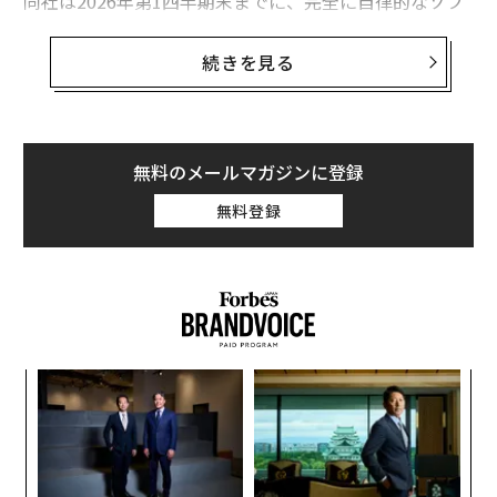
同社は2026年第1四半期末までに、完全に自律的なソフ
トウェア開発ライフサイクル（SDLC）の実現を目指し
ていると、同社のエンタープライズテクノロジー＆エク
続きを見る
スペリエンス責任者であるシアーズ・メリット氏は述べ
た。創業174年を誇るこの保険会社は、プロジェクト要
件の収集と草案作成、ドキュメント生成、セキュリティ
と品質保証のチェック、そして時間をかけたコードの改
無料のメールマガジンに登録
良を支援するエージェントをテストしている。エージェ
無料登録
ント導入前は、要件収集だけでスプリントサイクル全体
を要していた。現在では数時間で完了できる。
ソフトウェア開発における初期テストでは、チームごと
に35%の生産性向上が見られたとメリット氏は述べた。
この数値は、チームメンバーを35%削減した場合（一部
パ
のメンバーは他のタスクに再配置）や、チームの規模を
技
変えずに全体的なスループットが増加するかを確認した
無
な
場合など、さまざまな構成で検証された。いずれの場合
防
術
も、向上率は安定していた。
た