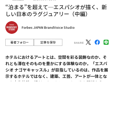
チャルアシスタントの初期の成功を基盤としている。こ
“泊まる”を超えて─エスパシオが描く、新
れにより、ファイナンシャルアドバイザーやカスタマー
しい日本のラグジュアリー（中編）
サービス担当者は、必要な情報をより迅速に見つけるこ
とができる。ITヘルプデスクやカスタマーサポートなど
Forbes JAPAN BrandVoice Studio
の領域では、これらのアシスタントは情報検索を超え
て、協調的で自律的な行動へと進化している。
著者フォロー
記事を保存
一部のITヘルプデスクコールへの初期導入では、必要な
情報を迅速に表示し、チケット承認のために社内チーム
ホテルにおけるアートとは、空間を彩る装飾なのか、そ
とのSlack会話を自動的に開始することで、通常5〜10分
れとも滞在そのものを豊かにする体験なのか。「エスパ
かかるセッションを約2分に短縮した。この迅速化によ
シオ ナゴヤキャッスル」が目指しているのは、作品を展
り、従業員のNPSスコアが2桁の上昇を記録したとメリ
示するホテルではなく、建築、工芸、アートが一体とな
ット氏は述べた。
った文化体験の場だ。ホテルとアートの密な関係から、
日本ならではのラグジュアリーの可能性を探る。
マスミューチュアルは2026年に、コールセンター全体で
自律的な機能を積極的に拡大する計画だと同氏は付け加
えた。同社はまた、テキストベースのやり取りを超え
「エスパシオ」にアートが必要な理由
て、テキスト、音声、そしてより複雑なやり取りを処理