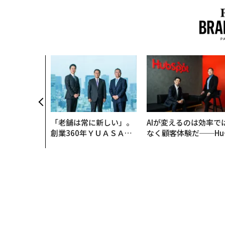
「老舗は常に新しい」。
AIが変えるのは効率で
創業360年ＹＵＡＳＡと
なく顧客体験だ──Hu
カクシンCEO田尻望が語
Spot Japanが語る「G
る、AIを超える人の価値
ow Better」な組織の
くり方