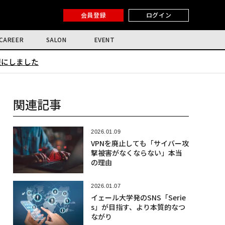
会員登録
ログイン
CAREER
SALON
EVENT
限にしました
関連記事
2026.01.09
VPNを廃止しても「サイバー攻
撃被害がなくならない」本当
の理由
2026.01.07
イェール大学発のSNS「Serie
s」が目指す、より本質的なつ
ながり