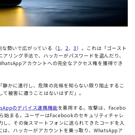
深刻な勢いで広がっている（
1
、
2
、
3
）。これは「ゴースト
ニアリング手法で、ハッカーがパスワードを盗んだり、
hatsAppアカウントへの完全なアクセス権を獲得でき
「静かに進行し、危険の兆候を知らない限り阻止するこ
して被害に遭うことはないはずだ」。
atsAppのデバイス連携機能
を悪用する。攻撃は、Facebo
始まる。ユーザーはFacebookのセキュリティチャレ
力し、その後スマートフォンに送られてきたコードを入
は、ハッカーがアカウントを乗っ取り、WhatsAppア