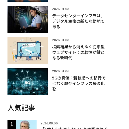
2026.01.08
データセンターインフラは、
デジタル主権の新たな動脈で
ある
2026.01.08
検索結果から消えゆく従来型
ウェブサイト：柔軟性が鍵と
なる新時代
2026.01.06
5Gの真価：新技術への移行で
はなく既存インフラの最適化
を
人気記事
2026.08.06
「1サトシも売らない」と主張のセイ