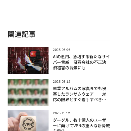
関連記事
2025.06.06
AIの悪用、急増する新たなサイ
バー脅威 証券会社の不正決
済被害の背景にも
2025.05.12
卒業アルバムの写真までも侵
害したランサムウェア──対
応の限界とすぐ着手すべき備
え
2025.11.12
グーグル、数十億人のユーザ
ーに向けてVPNの重大な新脅威