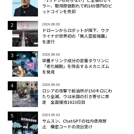
ラー、取得原価割れで約165億円のビ
ットコインを売却
2026.08.05
ドローンからロボットが降下、ウク
ライナが世界初の「無人空挺強襲」
を遂行
2026.08.06
栄養ドリンク成分の定番タウリンに
「老化細胞」を除去するメカニズム
を発見
2026.08.05
ロシアの攻撃で給油所が150キロにわ
たり全滅、ウは米国の引き寄せに奔
走 全面侵攻1623日目
2023.05.03
サムスン、ChatGPTの社内使用禁
止 機密コードの流出受け