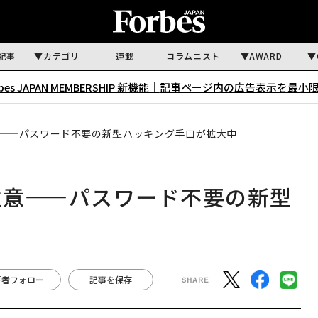
記事
カテゴリ
連載
コラムニスト
AWARD
rbes JAPAN MEMBERSHIP 新機能｜
記事ページ内の広告表示を最小
注意——パスワード不要の新型ハッキング手口が拡大中
要注意——パスワード不要の新型
著者フォロー
記事を保存