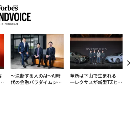
パシ
ンツ
災害
え見
年の
は
〜決断する人のAI〜AI時
革新は下山で生まれる─
b
代の金融パラダイムシフ
─レクサスが新型TZとE
r
ト、「超個別化」の核心
Sに込めた「DISCOVE
つ
【MUFG×ウェルスナビ
R」の哲学
×PwC】