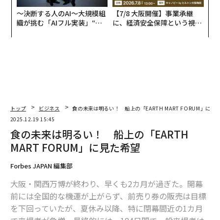
〜決断する人のAI〜大規模組
【7/8 大阪開催】事業承継
織が挑む「AIフル実装」“使
に、経済安全保障という視点
う”企業から“動く”企業へ【N
が加わるとき──経営者が問
TTドコモビジネス×PwC】
われる新たな判断軸
トップ
ビジネス
食の未来は明るい！ 船上の「EARTH MART FORUM」に見
2025.12.19 15:45
食の未来は明るい！ 船上の「EARTH
MART FORUM」に見た希望
Forbes JAPAN 編集部
大阪・関西万博が終わり、早くも2カ月が過ぎた。開幕
前には全国的な機運が上がらず、前売り券の販売は目標
を下回っていたが、夏休み以降、特に閉幕間近の1カ月