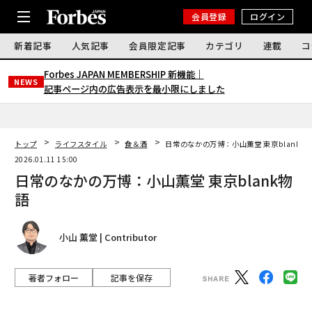
会員登録
ログイン
新着記事
人気記事
会員限定記事
カテゴリ
連載
コ
Forbes JAPAN MEMBERSHIP 新機能｜
NEWS
記事ページ内の広告表示を最小限にしました
トップ
ライフスタイル
食＆酒
日常のなかの万博：小山薫堂 東京blank物
2026.01.11 15:00
日常のなかの万博：小山薫堂 東京blank物
語
小山 薫堂 | Contributor
著者フォロー
記事を保存