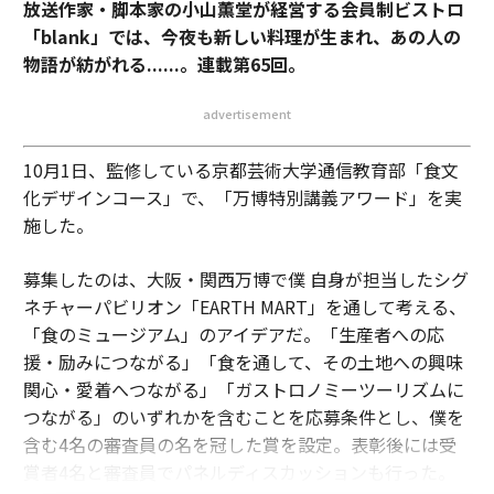
放送作家・脚本家の小山薫堂が経営する会員制ビストロ
「blank」では、今夜も新しい料理が生まれ、あの人の
物語が紡がれる......。連載第65回。
advertisement
10月1日、監修している京都芸術大学通信教育部「食文
化デザインコース」で、「万博特別講義アワード」を実
施した。
募集したのは、大阪・関西万博で僕 自身が担当したシグ
ネチャーパビリオン「EARTH MART」を通して考える、
「食のミュージアム」のアイデアだ。「生産者への応
援・励みにつながる」「食を通して、その土地への興味
関心・愛着へつながる」「ガストロノミーツーリズムに
つながる」のいずれかを含むことを応募条件とし、僕を
含む4名の審査員の名を冠した賞を設定。表彰後には受
賞者4名と審査員でパネルディスカッションも行った。