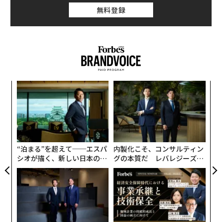
無料登録
目
の
ン
革
ク
た「
“泊まる”を超えて──エスパ
内製化こそ、コンサルティン
シオが描く、新しい日本のラ
グの本質だ レバレジーズが
グジュアリー（前編）
実践する、次世代ファームの
全貌