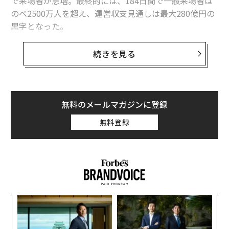
で来場者が急増。最終的には、184日間で一般来場者は
のべ2500万人を超え、運営収支見通しは最大280億円の
黒字となった。
民間シンクタンクのアジア太平洋研究所は3日、万博開
続きを見る
催の経済波及効果が全国で3兆541億円に上ったという試
算を発表した。当初は「気持ち悪い」という声も聞かれ
た公式キャラクター「ミャクミャク」のグッズ人気が大
きく貢献したという。関西エリアでは、まだまだ名残惜
無料のメールマガジンに登録
しむ雰囲気が漂っているとも聞く。
無料登録
158カ国・地域が参加し、180以上のパビリオンが展開さ
れた今回の万博。会期中には連日さまざまなイベントが
行われ、その数は大小あわせて数千にもおよんだ。その
ひとつが、閉幕直前の10月10日-11日に客船「飛鳥Ⅱ」
で開催された「EARTH MART FORUM」だ。
目
の
ン
革