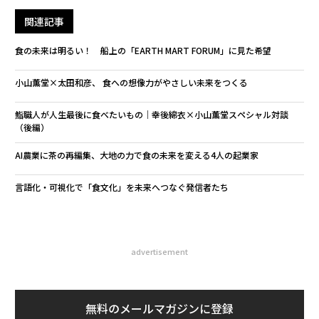
関連記事
食の未来は明るい！ 船上の「EARTH MART FORUM」に見た希望
小山薫堂×太田和彦、 食への想像力がやさしい未来をつくる
鮨職人が人生最後に食べたいもの｜幸後綿衣×小山薫堂スペシャル対談
（後編）
AI農業に茶の再編集、大地の力で食の未来を変える4人の起業家
言語化・可視化で「食文化」を未来へつなぐ発信者たち
advertisement
無料のメールマガジンに登録