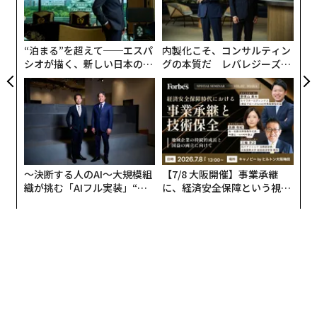
ク
た「
“泊まる”を超えて──エスパ
内製化こそ、コンサルティン
シオが描く、新しい日本のラ
グの本質だ レバレジーズが
グジュアリー（前編）
実践する、次世代ファームの
全貌
〜決断する人のAI〜大規模組
【7/8 大阪開催】事業承継
（c）EARTH MART/Expo 2025
織が挑む「AIフル実装」“使
に、経済安全保障という視点
う”企業から“動く”企業へ【N
が加わるとき──経営者が問
EARTH MARTは、「食を通して、いのちを考える」をコ
TTドコモビジネス×PwC】
われる新たな判断軸
ンセプトに小山薫堂がプロデュースしたシグニチャーパ
ビリオン。茅葺き屋根の館のなかに“空想のスーパーマ
ーケット”を展開し、暮らしを支える食材、受け継がれ
ている食文化、未来を変えうるテクノロジーなどを展
示。当たり前すぎて見過ごしがちな食、いのちの連鎖を