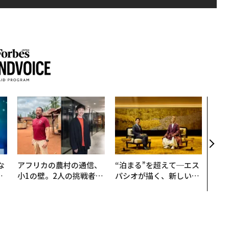
〜決
代の
ト、
【M
×P
な
アフリカの農村の通信、
“泊まる”を超えて─エス
で
小1の壁。2人の挑戦者が
パシオが描く、新しい日
哲
手にした「次なる武器」
本のラグジュアリー（中
編）