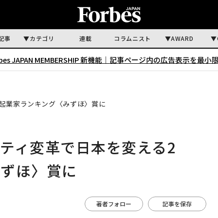
記事
カテゴリ
連載
コラムニスト
AWARD
rbes JAPAN MEMBERSHIP 新機能｜
記事ページ内の広告表示を最小
、起業家ランキング〈みずほ〉賞に
ティ変革で日本を変える2
みずほ〉賞に
著者フォロー
記事を保存