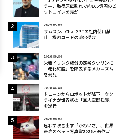
ラー、取得原価割れで約165億円のビ
ットコインを売却
2023.05.03
サムスン、ChatGPTの社内使用禁
止 機密コードの流出受け
2026.08.06
栄養ドリンク成分の定番タウリンに
「老化細胞」を除去するメカニズム
を発見
2026.08.05
ドローンからロボットが降下、ウク
ライナが世界初の「無人空挺強襲」
を遂行
2026.08.06
思わず吹き出す「かわいさ」、世界
最高のペット写真賞2026入選作品