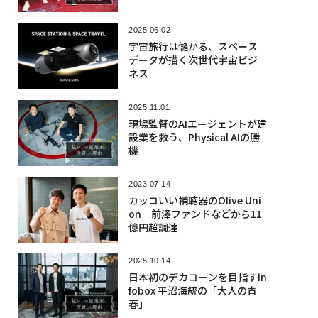
2025.06.02
宇宙旅行は儲かる、スペース
データが描く次世代宇宙ビジ
ネス
2025.11.01
現場監督のAIエージェントが建
設業を救う、Physical AIの勝
機
2023.07.14
カッコいい補聴器のOlive Uni
on 前澤ファンドなどから11
億円超調達
2025.10.14
日本初のデカコーンを目指すin
fobox 平沼海統の「大人の青
春」