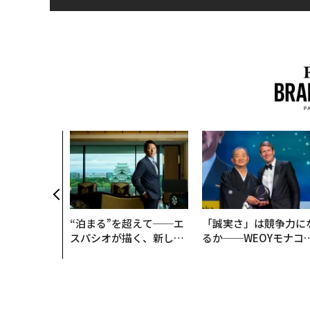
“泊まる”を超えて──エ
「誠実さ」は競争力に
スパシオが描く、新しい
るか──WEOYモナコ
日本のラグジュアリー
見た、くら寿司の経営
（前編）
学