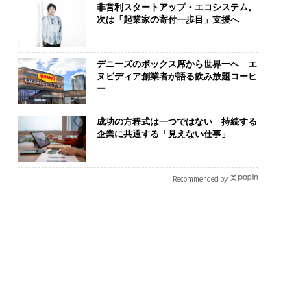
非営利スタートアップ・エコシステム。
次は「起業家の寄付一歩目」支援へ
デニーズのボックス席から世界一へ エ
ヌビディア創業者が語る飲み放題コーヒ
ー
成功の方程式は一つではない 持続する
企業に共通する「見えない仕事」
断する人のAI〜AI時
挑戦は個から始まり、共
目先の転職では
金融パラダイムシフ
創によって加速する NOR
年後の価値」
「超個別化」の核心
QAIN JAPAN 特別座談会
─アサインの
Recommended by
UFG×ウェルスナビ
支援とは
wC】