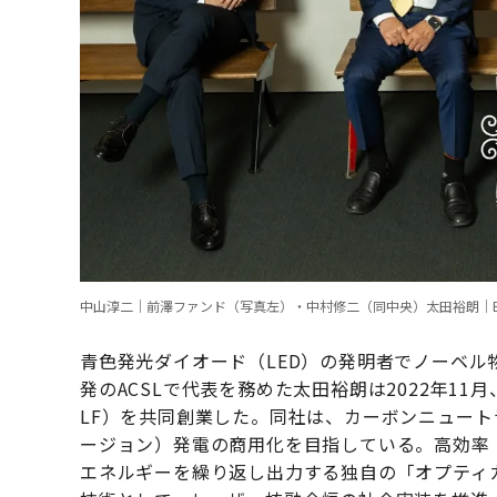
中山淳二｜前澤ファンド（写真左）・中村修二（同中央）太田裕朗｜Blue La
青色発光ダイオード（LED）の発明者でノーベ
発のACSLで代表を務めた太田裕朗は2022年11月、米
LF）を共同創業した。同社は、カーボンニュー
ージョン）発電の商用化を目指している。高効率・
エネルギーを繰り返し出力する独自の「オプティ