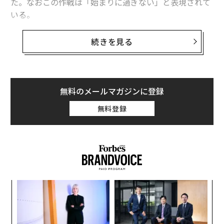
た。なおこの作戦は「始まりに過ぎない」と表現されて
いる。
ビットコイン価格、2026年初頭から約8％上昇
続きを見る
ビットコイン価格は9万4000ドル（約1470万円）目前ま
で急伸し、金や銀とともに、2026年初頭から約8％上昇
した。市場が「極めて重大な」17兆3000億ドル（約269
無料のメールマガジンに登録
8.8兆円）規模の原油価格ショックを先取りしようと動い
ている最中の値動きだ。
無料登録
著名投資家マイケル・バーリー、エネルギーコ
スト低下による「長期的な」米国への追い風と
分析
そして今、映画『マネー・ショート 華麗なる大逆転』で
〈7
知られる著名投資家マイケル・バーリーは「市場はこの
ャ
週末の出来事から生じうるすべてを織り込んでいませ
ト
ん」と警告している。筆者は、ドナルド・トランプ米大
“
リア
シ