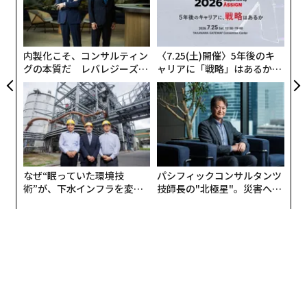
「
─
ら
advertisement
内製化こそ、コンサルティン
〈7.25(土)開催〉5年後のキ
グの本質だ レバレジーズが
ャリアに「戦略」はあるか。
実践する、次世代ファームの
トップエグゼクティブのキャ
全貌
リアに触れる1日│CAREER S
UMMIT 2026
なぜ“眠っていた環境技
パシフィックコンサルタンツ
術”が、下水インフラを変え
技師長の"北極星"。災害への
たのか──産総研×月島JFE
無力感を乗り越え見つけた、
アクアソリューションの10年
防災一筋20年の答え
翻訳＝酒匂寛