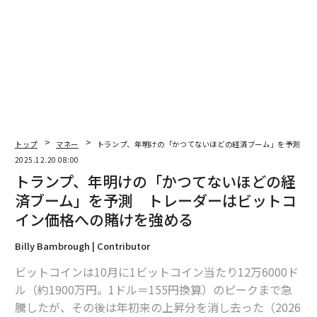
トップ
マネー
トランプ、年明けの「かつてないほどの経済ブーム」を予測 ト
翻訳＝酒匂寛
2025.12.20 08:00
トランプ、年明けの「かつてないほどの経
2026年9月号発売中
済ブーム」を予測 トレーダーはビットコ
イン価格への賭けを強める
最新号の購入はこちらから
Billy Bambrough | Contributor
ビットコインは10月に1ビットコイン当たり12万6000ド
ル（約1900万円。1ドル＝155円換算）のピークまで急
メンバーシップに登録する
騰したが、その後は年初来の上昇分を消し去った（2026