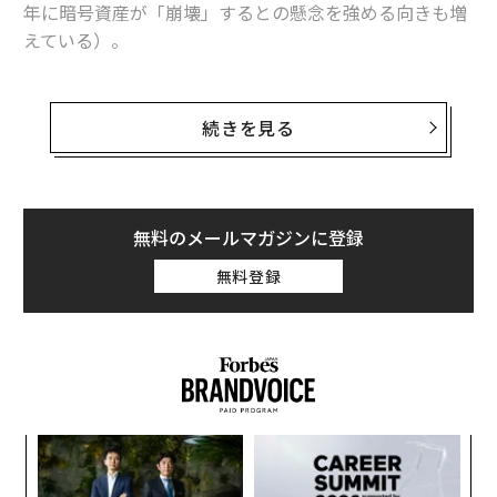
年に暗号資産が「崩壊」するとの懸念を強める向きも増
えている）。
関連記事
ビットコイン価格は史上最高値から約30％下落してお
り、2026年1月はビットコインにとって成否を左右する
続きを見る
トランプ、年明けの「かつてないほどの経済ブーム」を予測 トレーダー
月になると見込まれている。
はビットコイン価格への賭けを強める
約2700兆円規模のベネズエラ「原油価格ショック」、ビットコインに追い
米連邦準備制度（FRB）による30兆ドル（約4650兆円）
風か
規模の状況を一変させる政策にトレーダーたちが賭ける
無料のメールマガジンに登録
中、ドナルド・トランプ米大統領は、2026年に「世界が
ビットコインが急騰し金・銀も同時上昇、トランプ関連企業もサプライズ
無料登録
かつて見たことのない」経済ブームが来ると
予測した
。
「次のステップが来る」、SEC委員長が「巨大な」暗号資産予測を発表
2026年、「暗号資産はこうなる」──進化と普及の方向性を決定づける
「5つの予測」
仮想通貨/暗号資産
ビットコイン
ドナルド・トランプ
“
タグ：
アメリカ
資産運用/資産形成
シ
ベネズエラ・ボリバル共和国
グ