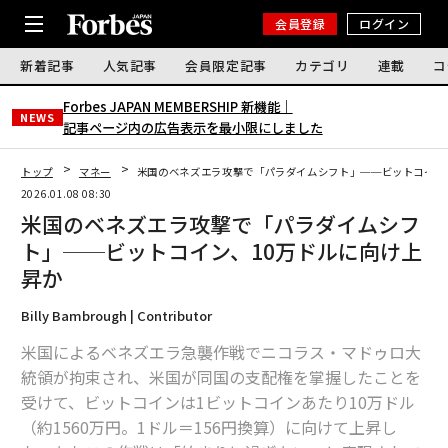
会員登録
ログイン
新着記事
人気記事
会員限定記事
カテゴリ
連載
コ
Forbes JAPAN MEMBERSHIP 新機能｜
NEWS
記事ページ内の広告表示を最小限にしました
トップ
マネー
米国のベネズエラ攻撃で「パラダイムシフト」──ビットコイン
2026.01.08 08:30
米国のベネズエラ攻撃で「パラダイムシフ
ト」──ビットコイン、10万ドルに向け上
昇か
Billy Bambrough | Contributor
米国によるベネズエラ急襲作戦でニコラス・マドゥロ大
統領が拘束され、米国が同国の支配権を掌握したことを
受けて、ビットコインは1ビットコインあたり10万ドル
（約1560万円。1ドル＝156円換算）に向けて上昇し