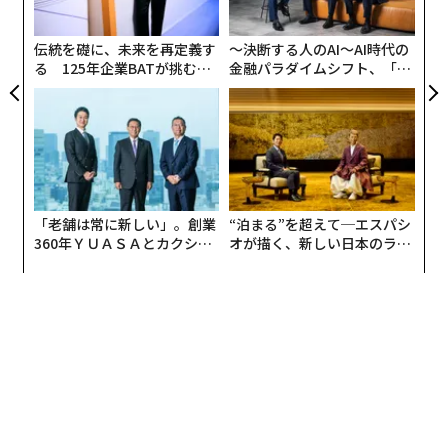
UM
統領のメディア企業がビットコインに関するサプライズ
グ
を明らかにする中での指摘と受け取っている。
伝統を礎に、未来を再定義す
〜決断する人のAI〜AI時代の
る 125年企業BATが挑むス
金融パラダイムシフト、「超
モークレスな未来
個別化」の核心 【MUFG×ウ
ェルスナビ×PwC】
「老舗は常に新しい」。創業
“泊まる”を超えて─エスパシ
360年ＹＵＡＳＡとカクシン
オが描く、新しい日本のラグ
CEO田尻望が語る、AIを超え
ジュアリー（中編）
る人の価値