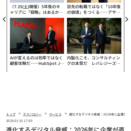
す。」
ェ
〈7.25(土)開催〉5年後のキ
目先の転職ではなく「10年後
ャリアに「戦略」はあるか。
の価値」をつくる──アサイ
エンビリコス氏はCodexが自身のコードに内在する設定
トップエグゼクティブのキャ
ンの長期伴走型支援とは
ミスやその他のミスを検出するのが得意だと説明し、こ
リアに触れる1日│CAREER S
UMMIT 2026
の技術が自身のトレーニング実行に対して「オンコール
（待機）」状態にあると述べている。これは、私が昨日
書いた注意モデルに関連する話だ。
複数のCopilot
AIが変えるのは効率ではなく
内製化こそ、コンサルティン
顧客体験だ──HubSpot Ja
グの本質だ レバレジーズが
panが語る「Grow Better」
実践する、次世代ファームの
つまり、CodexはGithub Copilotを動かすエンジンであ
な組織のつくり方
全貌
り、CodexはOpenAIのツールなので、OpenAIがGithub
Copilotを作ったということになるのか？
マイクロソフトのCopilotツールがよく知られたブラン
ドであることを考えると、少し混乱していた。ここで私
とGPT 5.2の短い会話を紹介したい。これがこの種の質
トップ
テクノロジー
サービス
進化するデジタル脅威：2026年に企業が
問/説明にどう対応し、この役割でどれほど有用かを示す
2026.01.01 17:03
ためだ：
進化するデジタル脅威：2026年に企業が直