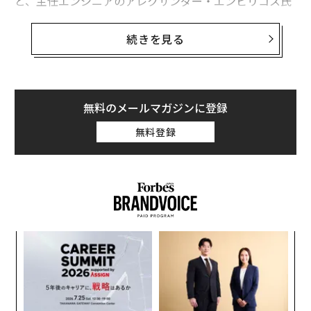
と、主任エンジニアのアレクサンダー・エンビリコス氏
によれば、同ツールは自身のトレーニング実行を「見守
る」段階に入っているという。
続きを見る
「Codexの大部分はCodex自身によって構築されている
と思います。つまり、ほぼ完全に自己改善のために使わ
れているのです」と
無料のメールマガジンに登録
エンビリコス氏は今月初めにArs Tecnicaに語った
とされ
無料登録
る。また、Codexがこのような自己参照的な振る舞いを
どのように実現できるかについて、彼がハイダー氏と話
している
X投稿
もある。これはAIに対する見方や感情に
よって、興奮すべきことなのか、不安を覚えることなの
か、あるいはその両方なのかが分かれるだろう。
創業
伝
「多くの人にとって、GitHub Copilotを動かしているそ
シン
る
のモデルは、AIに関する最初の『すごい』瞬間でした」
超え
モ
と彼は続ける。「AIがあなたのコンテキストや目標を理
〜
金
解し、それを加速できる可能性を人々に示したので
個