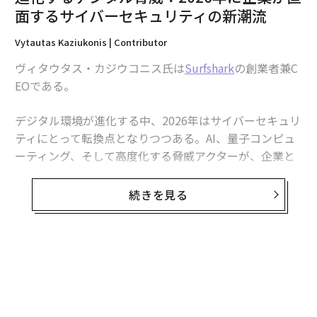
面するサイバーセキュリティの新潮流
Q: マイクロソフトはGithub Copilotを作ったのですか？
Vytautas Kaziukonis | Contributor
A: 正確には違います。GitHub CopilotはGitHub（マイ
ヴィタウタス・カジウコニス氏は
Surfshark
の創業者兼C
クロソフトが所有）がOpenAIとのパートナーシップで構
EOである。
築しました。マイクロソフトが単独のマイクロソフト製
品として「作った」わけではありませんが、GitHubは
デジタル環境が進化する中、2026年はサイバーセキュリ
マイクロソフトの子会社です（マイクロソフトは2018年
ティにとって転換点となりつつある。AI、量子コンピュ
にGitHubを買収しました）。
ーティング、そして高度化する脅威アクターが、企業と
個人の両方がデジタルリスクを考える方法を再形成して
Q: マイクロソフトはCopilotを作ったのですか？
いる。
続きを見る
A: Microsoft Copilot（copilot.microsoft.comやWindo
サイバーセキュリティ分野の創業者兼CEOとしての私の
ws/Edge/Microsoft 365に組み込まれているチャットア
経験に基づき、2026年を形作る3つの主要なサイバーセ
シスタント）のことであれば、はい—マイクロソフトが
キュリティトレンドとそれらが企業とユーザーの双方に
作りました。注目すべき点として、これはしばしばマイ
意味することについて詳しく見ていこう。
クロソフトのAIスタックからの大規模言語モデル（Open
AIモデルを含む）によって動作していますが、製品自体
1. AIは引き続き注目を集め、サイバー脅威と防