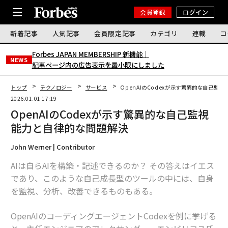
会員登録
ログイン
新着記事
人気記事
会員限定記事
カテゴリ
連載
コ
Forbes JAPAN MEMBERSHIP 新機能｜
NEWS
記事ページ内の広告表示を最小限にしました
トップ
テクノロジー
サービス
OpenAIのCodexが示す驚異的な自己監
2026.01.01 17:19
OpenAIのCodexが示す驚異的な自己監視
能力と自律的な問題解決
John Werner | Contributor
AIは自らAIを構築・記述できるのか？ その答えはイエス
であり、このような自己成長型のツールの中には、自身
を監視、分析、改善できるものもある。
OpenAIのコーディングエージェントCodexを例に挙げる