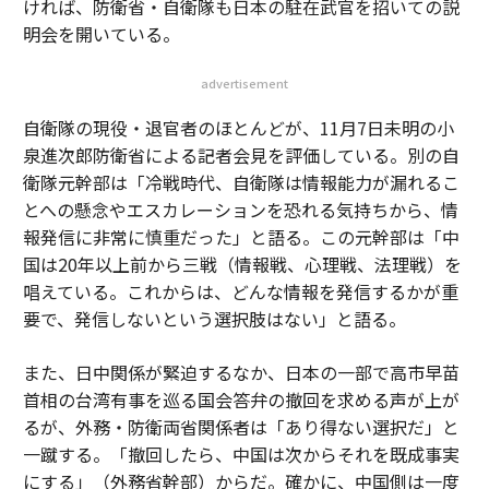
ければ、防衛省・自衛隊も日本の駐在武官を招いての説
参加者が高度な学位を必要としてきた。例えば、物理
明会を開いている。
学、化学、数学などの関与がそれを要求してきた。
advertisement
現在、状況は急速に変化している。深い科学的要件は継
続し、量子関連の大学院学位への需要は依然として強い
自衛隊の現役・退官者のほとんどが、11月7日未明の小
が、ブルーカラー人材への需要が急速に高まっている。
泉進次郎防衛省による記者会見を評価している。別の自
純粋に科学ベースの取り組みから、潜在的に数兆ドル規
衛隊元幹部は「冷戦時代、自衛隊は情報能力が漏れるこ
模の産業を支援するためには、それを運用するための大
とへの懸念やエスカレーションを恐れる気持ちから、情
規模な人材が必要である。ソフトウェアの要件は確かに
報発信に非常に慎重だった」と語る。この元幹部は「中
あるが、ハードウェア製造は量子の未来の大きな部分を
国は20年以上前から三戦（情報戦、心理戦、法理戦）を
占める。
唱えている。これからは、どんな情報を発信するかが重
要で、発信しないという選択肢はない」と語る。
イェルシャルミ氏によれば、量子産業の商業化に必要な
人材の80%は必ずしも学位を必要としないという。必要
また、日中関係が緊迫するなか、日本の一部で高市早苗
なのは、組立、産業用冷凍、電子・電気、施設、パッケ
首相の台湾有事を巡る国会答弁の撤回を求める声が上が
ージング、フィールドサービスとメンテナンスなどのブ
るが、外務・防衛両省関係者は「あり得ない選択だ」と
ルーカラーや技術職である。今後数年間で、米国でこれ
一蹴する。「撤回したら、中国は次からそれを既成事実
らの役割に必要な人材は数万人に達するだろう。
にする」（外務省幹部）からだ。確かに、中国側は一度