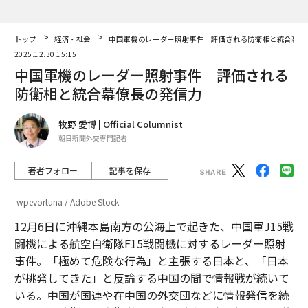
れ、イェルシャルミ氏は業界が必要とする人材の需要が
満たされていないことを目の当たりにしている。彼は現
在、自分の役割の大きな部分として、国レベルで認識を
トップ
経済・社会
中国軍機のレーダー照射事件 評価される防衛相と統合幕僚
高め、米国の量子産業を優位に立たせるための適切なス
2025.12.30 15:15
キル開発を促進することだと考えている。それができな
中国軍機のレーダー照射事件 評価される
ければ、他の世界的競争相手にリードを譲る可能性があ
防衛相と統合幕僚長の発信力
る。
牧野 愛博 | Official Columnist
量子コンピューティング産業にはどのような人
朝日新聞外交専門記者
材が必要か？
著者フォロー
記事を保存
発見の初期段階では、ほとんどの新技術は少数の学者、
科学者、エンジニアによって支えられている。しかし、
wpevortuna / Adobe Stock
研究の確信が高まり、経済的機会がより明白になるにつ
12月6日に沖縄本島南方の公海上で起きた、中国軍J15戦
れて、その分野は成長し、投資家、起業家、プログラマ
闘機による航空自衛隊F15戦闘機に対するレーダー照射
ー、製造業者、管理サポートを引き寄せる。半導体産業
事件。「極めて危険な行為」と主張する日本と、「日本
や航空産業はこのパターンの例である。
が挑発してきた」と反論する中国の間で情報戦が続いて
いる。中国が国連や在中国の外交団などに情報発信を続
量子産業は歴史的に科学に基づいた分野であり、多くの