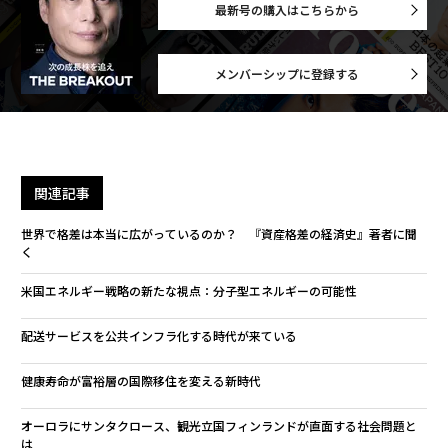
て学ぶことも意味する。経営幹部であれば、IT部門にこ
最新号の購入はこちらから
れが何を意味し、自社の業界でどのようなリスクがある
かを尋ねてみるとよい。最終的には、この問題に取り組
む人材も必要になるかもしれない。
メンバーシップに登録する
課題は存在するものの、量子コンピューティングという
巨大な新産業が登場し、企業、都市、起業家、政府、そ
の他多くの人々に幅広い機会を提供することを知るのは
関連記事
心強い。このチャンスを逃さないようにしよう。
世界で格差は本当に広がっているのか？ 『資産格差の経済史』著者に聞
（
forbes.com 原文
）
く
米国エネルギー戦略の新たな視点：分子型エネルギーの可能性
配送サービスを公共インフラ化する時代が来ている
2026年9月号発売中
健康寿命が富裕層の国際移住を変える新時代
最新号の購入はこちらから
オーロラにサンタクロース、観光立国フィンランドが直面する社会問題と
は