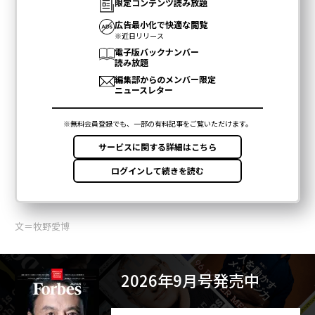
長を生み出す可能性を持っている。
さらに、あらゆるタイプの組織が量子の未来に向けて準
備を始める必要がある。それは、技術、その利点、そし
て組織の運営方法や提供する製品・サービスにおいてど
のような役割を果たす可能性があるかについて学ぶこと
を意味するかもしれない。まだ明白ではないかもしれな
いが、組織の認識を高めることには確かに利点がある。
一つの分野、
量子コンピューティングと人工知能の融合
は、早めに理解しておく価値がある。
多くの新技術と同様に、量子のキラーアプリケーション
文＝牧野愛博
は登場した時に明らかになるだろう。
最後に、量子コンピュータの未来は、既存の暗号技術、
2026年9月号発売中
つまりデジタルインフラ、アプリケーション、データを
保護するサイバーセキュリティにもたらすリスクについ