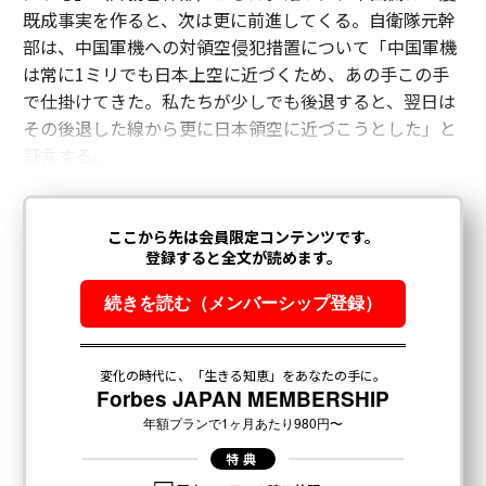
既成事実を作ると、次は更に前進してくる。自衛隊元幹
短期間でこの人材を訓練し導入するための計画はあるの
部は、中国軍機への対領空侵犯措置について「中国軍機
か、そして民間、公共、学術セクターはどのような役割
は常に1ミリでも日本上空に近づくため、あの手この手
を果たせるのか？さらに、潜在的な従業員にこれらの高
で仕掛けてきた。私たちが少しでも後退すると、翌日は
需要分野を認識させるにはどうすればよいのか？
その後退した線から更に日本領空に近づこうとした」と
証言する。
このような質問に答え、行動に移すことが、現在のリー
ダーたちが直面している人材の課題である。
量子コンピューティング人材の育成
イェルシャルミ氏は、米国主導の量子産業を支援するた
めに連邦政府が置いている焦点と努力のレベルに感銘を
受けている。経済的機会に加えて、現政権はこれを国家
安全保障の優先事項と見なしている。
ここには社会のあらゆる部分が果たすべき役割がある。
量子産業は全国のコミュニティで相当数の雇用と経済成