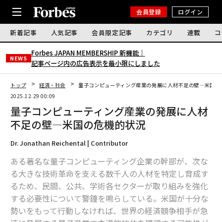
会員登録
ログイン
新着記事
人気記事
会員限定記事
カテゴリ
連載
コ
Forbes JAPAN MEMBERSHIP 新機能｜
NEWS
記事ページ内の広告表示を最小限にしました
トップ
経済・社会
量子コンピューティング産業の発展に人材不足の壁―米国の
2025.12.29 00:09
量子コンピューティング産業の発展に人材
不足の壁―米国の危機的状況
Dr. Jonathan Reichental | Contributor
ある著名な量子コンピューティング企業の幹部が、次な
る大きな技術革命を支える数千人の人材を特定し育成す
るため、民間、公共、学術各セクターが取り組みを強化
する必要性について警鐘を鳴らしている。米国が十分な
勢いをもって行動しなければ、世界の経済競争相手が急