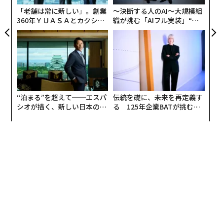
ることを発見した。言い換えれば、彼らは量子コンピュ
「老舗は常に新しい」。創業
〜決断する人のAI〜大規模組
ーティングが速度と能力の面で従来型コンピューティン
360年ＹＵＡＳＡとカクシン
織が挑む「AIフル実装」“使
CEO田尻望が語る、AIを超え
う”企業から“動く”企業へ【N
グを圧倒する未来を見据えていたのである。
る人の価値
TTドコモビジネス×PwC】
まだ初期段階ではあるが、例えばルーティングやスケジ
ューリングなどの最適化問題に量子コンピューティング
を活用することで、時間、コスト、エネルギーの節約が
期待できる。
“泊まる”を超えて──エスパ
伝統を礎に、未来を再定義す
シオが描く、新しい日本のラ
る 125年企業BATが挑むス
グジュアリー（前編）
モークレスな未来
特定のタイプのタスクを従来のコンピュータより数百
倍、数千倍、あるいは数百万倍速く解決・完了できる可
能性を持つコンピュータという魅力的な展望は、投資の
増加をもたらし、近年では必要な基盤技術においてブレ
ークスルーが起きている。
当然ながら、量子コンピューティングは世界中の政府の
注目も集めており、
米連邦政府は複数の政権にわたってこれを優先事項とし