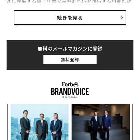
速に発展する量子産業で主導的地位を獲得する可能性が
ある。このリスクは米国経済のあらゆる分野に深刻な長
期的影響をもたらす恐れがある。これは即座の対応を求
続きを見る
める明確な警告である。
成長する量子コンピューティング産業
無料のメールマガジンに登録
何十年にもわたって私たちを支え、スマートフォン、ラ
ップトップ、そして基本的にチップを内蔵したあらゆる
無料登録
ものを動かしている従来型コンピューティング技術は、
まさに革命的なものだった。それは電気の操作に基づく
信頼性と予測可能性を持つ科学であり、幸いなことに、
これまでのところエンジニアたちは毎年技術を改良し、
情報処理の速度を向上させることができている。
A
同時に、数十年にわたる研究室での取り組みを通じて、
顧客
pa
量子物理学に基づく全く異なる計算アプローチの可能性
“
な
が徐々に現れてきた。科学者たちは、粒子の特異な振る
オ
ジ
舞いが驚くほど高速なアルゴリズム処理の基盤となり得