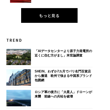
もっと見る
TREND
「AIデータセンターより原子力発電所の
近くに住む方がまし」米世論調査
SHEIN、わずか7カ月でパリ名門百貨店
から撤退 欧州で強まる中国系ブランド
包囲網
ロシア軍の後方に「火星人」ドローンが
来襲 前線への兵站を破壊