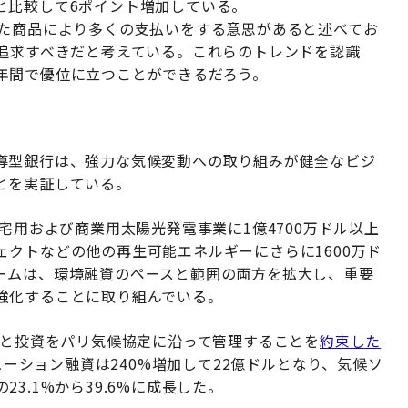
と比較して6ポイント増加している。
た商品により多くの支払いをする意思があると述べてお
追求すべきだと考えている。これらのトレンドを認識
年間で優位に立つことができるだろう。
導型銀行は、強力な気候変動への取り組みが健全なビジ
とを実証している。
宅用および商業用太陽光発電事業に1億4700万ドル以上
クトなどの他の再生可能エネルギーにさらに1600万ド
ームは、環境融資のペースと範囲の両方を拡大し、重要
強化することに取り組んでいる。
資と投資をパリ気候協定に沿って管理することを
約束した
ューション融資は240%増加して22億ドルとなり、気候ソ
3.1%から39.6%に成長した。