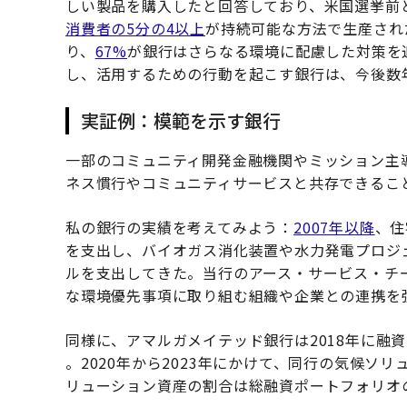
しい製品を購入したと回答しており、米国選挙前
消費者の5分の4以上
が持続可能な方法で生産され
り、
67%
が銀行はさらなる環境に配慮した対策を
し、活用するための行動を起こす銀行は、今後数
実証例：模範を示す銀行
一部のコミュニティ開発金融機関やミッション主
ネス慣行やコミュニティサービスと共存できるこ
私の銀行の実績を考えてみよう：
2007年以降
、住
を支出し、バイオガス消化装置や水力発電プロジェ
ルを支出してきた。当行のアース・サービス・チ
な環境優先事項に取り組む組織や企業との連携を
同様に、アマルガメイテッド銀行は2018年に融
。2020年から2023年にかけて、同行の気候ソリ
リューション資産の割合は総融資ポートフォリオの2