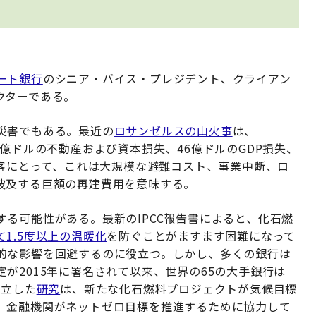
ート銀行
のシニア・バイス・プレジデント、クライアン
クターである。
災害でもある。最近の
ロサンゼルスの山火事
は、
0億ドルの不動産および資本損失、46億ドルのGDP損失、
顧客にとって、これは大規模な避難コスト、事業中断、ロ
波及する巨額の再建費用を意味する。
る可能性がある。最新のIPCC報告書によると、化石燃
1.5度以上の温暖化
を防ぐことがますます困難になって
的な影響を回避するのに役立つ。しかし、多くの銀行は
が2015年に署名されて以来、世界の65の大手銀行は
独立した
研究
は、新たな化石燃料プロジェクトが気候目標
、金融機関がネットゼロ目標を推進するために協力して