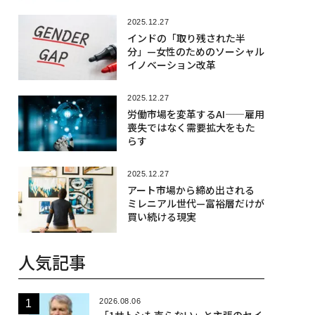
2025.12.27
インドの「取り残された半
分」—女性のためのソーシャル
イノベーション改革
2025.12.27
労働市場を変革するAI——雇用
喪失ではなく需要拡大をもた
らす
2025.12.27
アート市場から締め出される
ミレニアル世代—富裕層だけが
買い続ける現実
人気記事
2026.08.06
「1サトシも売らない」と主張のセイ