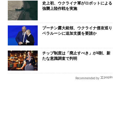
史上初、ウクライナ軍がロボットによる
強襲上陸作戦を実施
プーチン露大統領、ウクライナ侵攻巡り
ベラルーシに追加支援を要請か
チップ制度は「廃止すべき」が4割、新
たな意識調査で判明
Recommended by