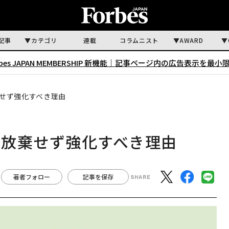
記事
カテゴリ
連載
コラムニスト
AWARD
rbes JAPAN MEMBERSHIP 新機能｜
記事ページ内の広告表示を最小
せず強化すべき理由
を放棄せず強化すべき理由
著者フォロー
記事を保存