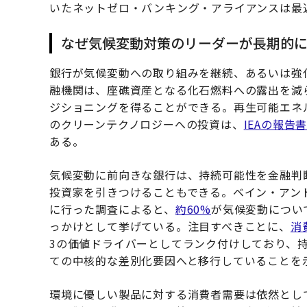
いたネットゼロ・バンキング・アライアンスは最
なぜ気候変動対策のリーダーが長期的
銀行が気候変動への取り組みを継続、あるいは強
融機関は、座礁資産となる化石燃料への露出を減
ジショニングを得ることができる。再生可能エネ
のクリーンテクノロジーへの投資は、
IEAの報告
ある。
気候変動に前向きな銀行は、持続可能性を金融判
投資家を引きつけることもできる。ベイン・アンド
に行った調査によると、
約60%
が気候変動につい
っかけとして挙げている。
注目すべきことに、
消
3の価値ドライバーとしてランク付けしており、
ての中核的な差別化要因へと移行していることを
環境に優しい製品に対する消費者需要は依然とし