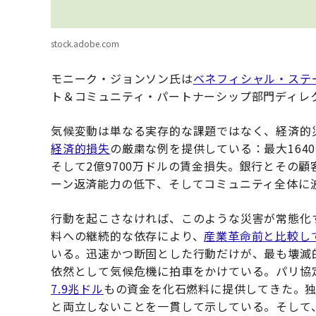
stock.adobe.com
モニーク・ジョンソン氏は
ベネフィシャル・ステ
ト＆コミュニティ・パートナーシップ部門ディレ
気候変動は単なる実存的な課題ではなく、経済的
経済的損失
の厳粛な例を提供している：最大164
そして2億9700万ドルの賃金損失。銀行とその
ーン返済能力の低下、そしてコミュニティ全体に
行動を起こさなければ、このような災害が常態化す
料への継続的な依存により、
産業革命前と比較して
いる。迅速かつ断固とした行動だけが、最も壊滅
依然として気候危機に拍車をかけている。パリ協定
7.9兆ドル
もの資金を化石燃料に提供してきた。
と両立しないことを一貫して示している。そして