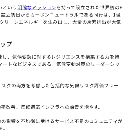
うという
明確なミッション
を持って設立された世界初のF
。設立初日からカーボンニュートラルである同行は、1億
、クリーンエネルギーを生み出し、大量の炭素排出が大気
マップ
速し、気候変動に対するレジリエンスを構築する力を持
マートなビジネスである。気候変動対策のリーダーシッ
リスクの両方を考慮した包括的な気候リスク評価フレー
効率改善、気候適応インフラへの融資を増やす。
動の影響を不均衡に受けるサービス不足のコミュニティが
る。