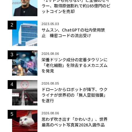
ラー、取得原価割れで約165億円のビ
ットコインを売却
2023.05.03
サムスン、ChatGPTの社内使用禁
止 機密コードの流出受け
2026.08.06
栄養ドリンク成分の定番タウリンに
「老化細胞」を除去するメカニズム
を発見
2026.08.05
ドローンからロボットが降下、ウク
ライナが世界初の「無人空挺強襲」
を遂行
2026.08.06
思わず吹き出す「かわいさ」、世界
最高のペット写真賞2026入選作品