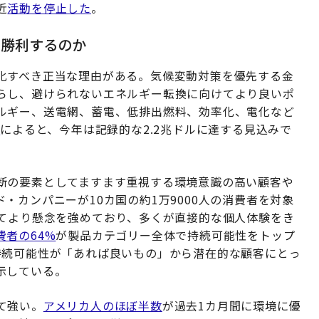
近
活動を停止した
。
に勝利するのか
化すべき正当な理由がある。気候変動対策を優先する金
らし、避けられないエネルギー転換に向けてより良いポ
ルギー、送電網、蓄電、低排出燃料、効率化、電化など
書
によると、今年は記録的な2.2兆ドルに達する見込みで
断の要素としてますます重視する環境意識の高い顧客や
・カンパニーが10カ国の約1万9000人の消費者を対象
てより懸念を強めており、多くが直接的な個人体験をき
費者の64%
が製品カテゴリー全体で持続可能性をトップ
持続可能性が「あれば良いもの」から潜在的な顧客にとっ
示している。
て強い。
アメリカ人のほぼ半数
が過去1カ月間に環境に優