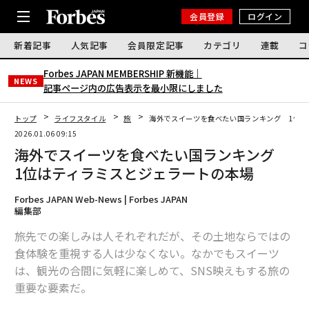
会員登録
ログイン
新着記事
人気記事
会員限定記事
カテゴリ
連載
コ
Forbes JAPAN MEMBERSHIP 新機能｜
NEWS
記事ページ内の広告表示を最小限にしました
トップ
ライフスタイル
旅
海外でスイーツを食べたい国ランキング 1位は
2026.01.06 09:15
海外でスイーツを食べたい国ランキング
1位はティラミスとジェラートの本場
Forbes JAPAN Web-News | Forbes JAPAN
編集部
旅先での楽しみは人それぞれだが、その土地ならではの
食体験を重視する人は少なくない。なかでもスイーツ
は、観光の合間に気軽に楽しめて、SNS映えもする旅の
重要な要素だ。