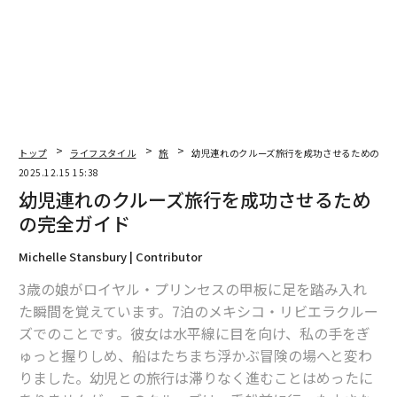
レートとワッフルの国だ。4位スイス（28%）、5位ドイ
ツ（22%）と、上位5カ国はすべてヨーロッパ勢が占め
た。伝統的な洋菓子文化を持つ国々への関心の高さが表
れている。
トップ
ライフスタイル
旅
幼児連れのクルーズ旅行を成功させるための完
2025.12.15 15:38
幼児連れのクルーズ旅行を成功させるため
の完全ガイド
Michelle Stansbury | Contributor
3歳の娘がロイヤル・プリンセスの甲板に足を踏み入れ
た瞬間を覚えています。7泊のメキシコ・リビエラクルー
ズでのことです。彼女は水平線に目を向け、私の手をぎ
ゅっと握りしめ、船はたちまち浮かぶ冒険の場へと変わ
ドイツのバウムクーヘン（プレスリリースより）
りました。幼児との旅行は滞りなく進むことはめったに