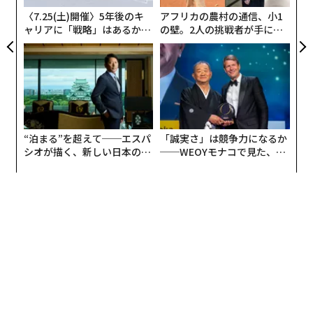
ェ
関連記事
も3歳以上の子ども向けのキッズクラブを提供していま
〈7.25(土)開催〉5年後のキ
アフリカの農村の通信、小1
すが、トイレトレーニングが完了していることが条件で
ャリアに「戦略」はあるか。
の壁。2人の挑戦者が手にし
幼児連れのクルーズ旅行を成功させるための完全ガイド
トップエグゼクティブのキャ
た「次なる武器」
す。トイレトレーニングの制限は、ほとんどのクルーズ
リアに触れる1日│CAREER S
では水遊び用おむつがプールで使用できないため、船内
バーンアウトからの回復：ミレニアル世代が選ぶ「ヘリテージ・トラベ
UMMIT 2026
のプールにも適用されます。
ル」の価値
エクスペディア最新調査：体験型旅行が新たな主流に
幼い子どもがいる家族には、洋上日と寄港日のバランス
が取れた航路が適しています。メキシコ・リビエラルー
“泊まる”を超えて──エスパ
「誠実さ」は競争力になるか
五感を刺激する絶景、美食──旅の専門家が厳選「今訪れるべき世界の国
トでは、週の始めと終わりに穏やかな洋上日があり、週
シオが描く、新しい日本のラ
──WEOYモナコで見た、く
と地域」ベスト10
グジュアリー（前編）
ら寿司の経営哲学
の中頃に3つの寄港地に立ち寄るという予測可能なリズ
2025年の欧州旅行、計画前に知っておくべき6つの「変更点」
ムが生まれました。クルーズで国際旅行をする場合は、
幼児がパスポートを持っている
と最も簡単です。
旅行/観光
調査/調査結果
ライフスタイル
タグ：
クルーズの子ども向けクラブのポリシーを理解
お菓子/スイーツ
する
子ども向けプログラムへの事前登録は必須であることが
advertisement
多く、または船上でのプロセスをスムーズにするのに役