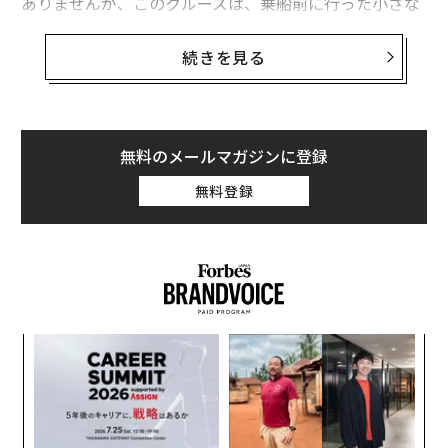
ありませんが、このクルーズは、乗船前に行った小さな
決断のおかげで、最も楽な旅の一つとなりました。
次ページ ＞
人気スイーツの発祥地を訪ねたい
続きを見る
幼児とのクルーズ旅行は非常に充実した体験になり得る
1
2
ことがわかりました。船内エンターテインメント、体系
化された子ども向けプログラム、食事や休息へのアクセ
文＝池田美樹
スのしやすさが組み合わさり、旅行が本当に休暇らしく
無料のメールマガジンに登録
感じられる環境を作り出します。綿密な計画と柔軟な期
無料登録
待を持てば、この体験は単に対処可能なだけでなく、活
2026年9月号発売中
力を与えてくれるものになります。
適切なクルーズ船と航路の選択
最新号の購入はこちらから
クルーズ船の中には子ども向けに特化したものもあれ
ば、大人だけを対象としたものもあります。多世代の乗
メンバーシップに登録する
伝
客に対応したクルーズを探すことが、全員が楽しい時間
変え
る
FE
モ
を過ごすための鍵となります。ロイヤル・プリンセスは
〜
0年
キャンプ・ディスカバリーを通じて3歳以上の子ども向
金
個
けのプログラムを提供しています。他の多くのクルーズ