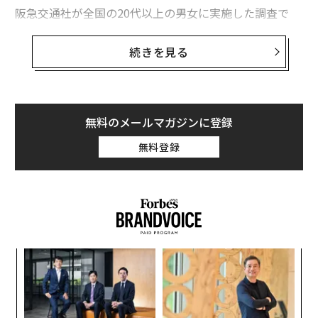
阪急交通社が全国の20代以上の男女に実施した調査で
は、海外旅行でスイーツを「楽しみにしている」人が4
8%、「とても楽しみにしている」人が25%と、7割以上
続きを見る
が旅の目的の一つに挙げている。
では、どの国のスイーツを本場で味わいたいと考えてい
るのか。その結果には、日本でなじみ深いあの国が上位
無料のメールマガジンに登録
に並んだ。
無料登録
ヨーロッパ勢が上位独占
「現地でスイーツを食べてみたい海外の国・地域」を複
数回答で尋ねたところ、1位はイタリア（42%）だっ
た。ティラミス、ジェラート、マリトッツォ。日本でも
人気が高いスイーツの本場として、最も高い支持を集め
るか
〈7
た。
、く
ャ
ト
目
リア
続く2位はフランス（36%）で、マカロンやフィナンシ
の
UM