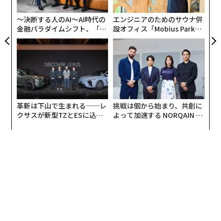
ェ、クレーム・ブリュレといった洗練されたパティスリ
ン
ー文化が評価された。
〜決断する人のAI〜AI時代の
エンジニアのためのサウナ併
金融パラダイムシフト、「超
設オフィス「Mobius Park」
個別化」の核心 【MUFG×ウ
がオープン──タマディック
ェルスナビ×PwC】
が健康経営を徹底する理由
革新は下山で生まれる──レ
挑戦は個から始まり、共創に
クサスが新型TZとESに込め
よって加速する NORQAIN JA
た「DISCOVER」の哲学
PAN 特別座談会
フランスのマカロン（プレスリリースより）
3位のベルギー（30%）は、世界的に評価の高いチョコ