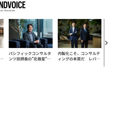
挑戦
創に
QAI
、
パシフィックコンサルタ
内製化こそ、コンサルテ
が
ンツ技師長の"北極星"。
ィングの本質だ レバレ
」
災害への無力感を乗り越
ジーズが実践する、次世
え見つけた、防災一筋20
代ファームの全貌
年の答え