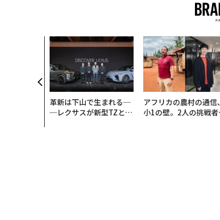
革新は下山で生まれる─
アフリカの農村の通信
─レクサスが新型TZとE
小1の壁。2人の挑戦者
Sに込めた「DISCOVE
手にした「次なる武器
R」の哲学