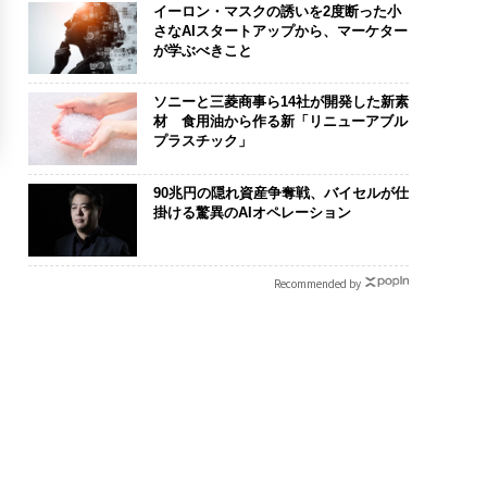
イーロン・マスクの誘いを2度断った小
さなAIスタートアップから、マーケター
が学ぶべきこと
ソニーと三菱商事ら14社が開発した新素
材 食用油から作る新「リニューアブル
プラスチック」
90兆円の隠れ資産争奪戦、バイセルが仕
掛ける驚異のAIオペレーション
Recommended by