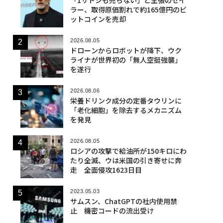
ラー、取得原価割れで約165億円のビ
ットコインを売却
2026.08.05
ドローンからロボットが降下、ウク
ライナが世界初の「無人空挺強襲」
を遂行
2026.08.06
栄養ドリンク成分の定番タウリンに
「老化細胞」を除去するメカニズム
を発見
2026.08.05
ロシアの攻撃で給油所が150キロにわ
たり全滅、ウは米国の引き寄せに奔
走 全面侵攻1623日目
2023.05.03
サムスン、ChatGPTの社内使用禁
止 機密コードの流出受け