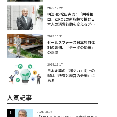
造：横浜FG 片岡達也
2025.12.22
明治HD 松田克也：「栄養報
国」とROEの新指標で挑む日
本人の消費行動を変えるブラ
ンド
2025.10.31
セールスフォース日本独自体
制の裏側、「データの問題」
の正体
2025.12.17
日本企業の「稼ぐ力」向上の
鍵は「所有と経営の分離」に
ある
人気記事
2026.08.06
「1サトシも売らない」と主張のセイ