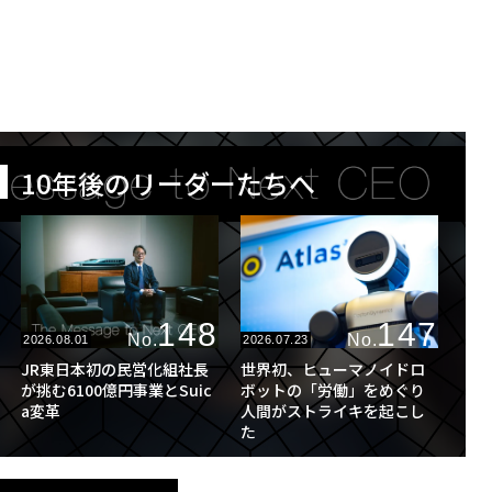
10年後のリーダーたちへ
148
147
No.
No.
2026.08.01
2026.07.23
JR東日本初の民営化組社長
世界初、ヒューマノイドロ
が挑む6100億円事業とSuic
ボットの「労働」をめぐり
a変革
人間がストライキを起こし
た