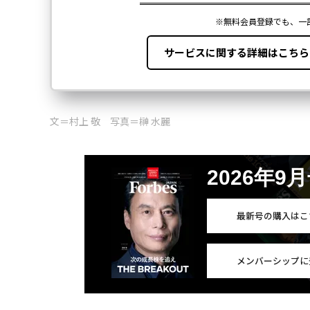
文＝村上 敬 写真＝榊 水麗
2026年9
最新号の購入はこ
メンバーシップに