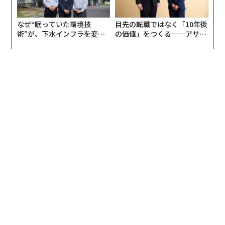
の特徴的な外見と温かいインタビューベースのコンテン
モナさんはこうも言います。
ツにより、ハフィントンポストから「LinkedInのオプ
なぜ“眠っていた環境技
目先の転職ではなく「10年後
術”が、下水インフラを変え
の価値」をつくる──アサイ
ラ」というタイトルを獲得した。
たのか──産総研×月島JFE
ンの長期伴走型支援とは
「日本人にとって仕事はアイデンティティのようなとこ
アクアソリューションの10年
ろがあるけど、ドイツ人にとってのアイデンティティは
再発明と一貫性
『休暇中の自分』だったりするから、根本的な部分が違
う」
チャンによれば、キャリアの変化は、パーソナルブラン
ドを洗練させる自然な機会だという。「真に強力なパー
しかし、60代で年金生活に入り、日本人の寿命が長いこ
ソナルブランドは、変わらないものを強調します」と彼
とを考えると、「仕事をしている現役のときに、自分時
女は指摘する。「あなたの核となる価値観、強み、そし
間の有意義な使い方を知っている人」のほうが「老後を
て転用可能な職業スキルが、あなたの古い役割と新しい
充実して過ごせる」ことは言うまでもありません。
職業の道をつなぎます」。企業のリーダーシップから起
業家精神への移行であれ、業界の変更であれ、「最終的
「老後なんてまだ先」なんて思わずに、今から「自分は
には、あなたの信頼性と専門知識を前面に押し出す転用
どういう過ごし方をすれば楽しいのか」を把握して実践
可能なスキルと核となる価値観を強調しているのです」
しましょう。
成功の定義と測定