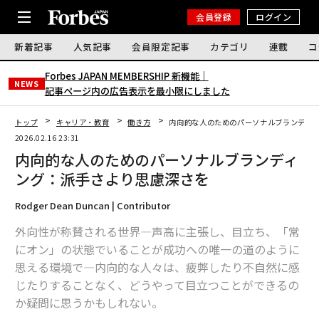
会員登録
ログイン
新着記事
人気記事
会員限定記事
カテゴリ
連載
コ
Forbes JAPAN MEMBERSHIP 新機能｜
NEWS
記事ページ内の広告表示を最小限にしました
トップ
キャリア・教育
働き方
内向的な人のためのパーソナルブランディ
2026.02.16 23:31
内向的な人のためのパーソナルブランディ
ング：派手さより思慮深さを
Rodger Dean Duncan | Contributor
外向性が称賛される世界—声高に主張し、目立ち、「常
にオン」の状態でいることが成功への唯一の道のように
思える環境で—内向的な人々は、疲弊したり不自然に感
じたりすることなく、どうやって目立つことができるの
か疑問に思うかもしれない。