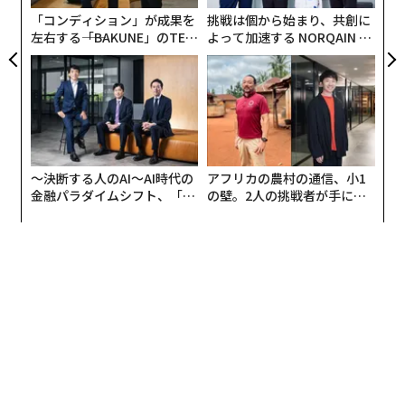
素早く共有する能力だと定義しています。私は外向的な
「コンディション」が成果を
挑戦は個から始まり、共創に
人のふりをすることに興味はありません。代わりに、明
左右する――「BAKUNE」のTEN
よって加速する NORQAIN JA
確な文章、素晴らしいストーリーを語ること、そして共
TIALが支える「挑戦者の明
PAN 特別座談会
有する前に何を言うかを十分に考える時間を与えてくれ
日」
るコンテンツの作成という、私のブランドの基盤に焦点
を当てています」
彼女によれば、その内省的なアプローチこそが内向的な
〜決断する人のAI〜AI時代の
アフリカの農村の通信、小1
人の最大の強みの一つだという。「内向的な人は生まれ
金融パラダイムシフト、「超
の壁。2人の挑戦者が手にし
ながらの深い思考家なので、行動する前に熟考するとう
個別化」の核心 【MUFG×ウ
た「次なる武器」
まくいきます。これにより、ブランドメッセージにおい
ェルスナビ×PwC】
て意図的であり、また自分の内面的な価値観と深く一致
することができるのです」。その思慮深さは、「一貫性
があり、明確で、よく考え抜かれたブランドボイスに変
換できます—これらはすべて、視聴者や潜在的なクライ
アントが自然と引き寄せられる特質です」と彼女は付け
加える。