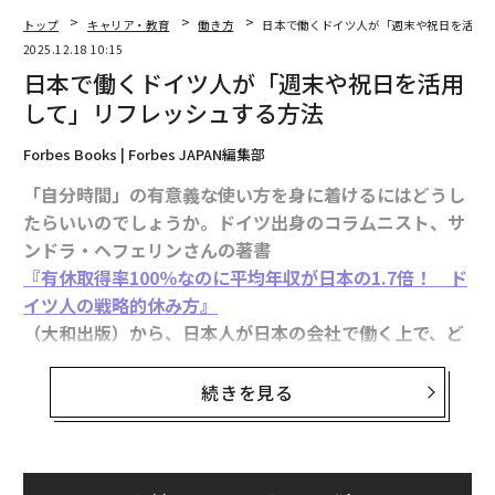
しいマインドセットの転換、本当に実用的なヒント、ま
たは自分にとってうまくいかなかった警告的な例」など
トップ
キャリア・教育
働き方
日本で働くドイツ人が「週末や祝日を活用
2025.12.18 10:15
の教訓に焦点を当てることを提案している。その結果？
日本で働くドイツ人が「週末や祝日を活用
「利己的または自己満足的ではなく、目的を持ったスト
して」リフレッシュする方法
ーリー」が生まれる。
Forbes Books | Forbes JAPAN編集部
静かな方法でのネットワーキング
「自分時間」の有意義な使い方を身に着けるにはどうし
ネットワーキングに関して、チャンは小規模で意図的な
たらいいのでしょうか。ドイツ出身のコラムニスト、サ
集まりを支持している。「私は小規模で意図的な対面の
ンドラ・ヘフェリンさんの著書
集まりの大ファンです」と彼女は言う。「円卓会議、読
『有休取得率100％なのに平均年収が日本の1.7倍！ ド
書会、またはお気に入りの地元カフェや会場での対面コ
イツ人の戦略的休み方』
ーヒーチャットなど、何でも主催することで、意図的に
（大和出版）から、日本人が日本の会社で働く上で、ど
小規模でキュレーションされた共通の関心事のイベント
んなことができるのかを一部引用・再編集して紹介しま
を作り出しています」。内向的な人にとって、これらの
す。
続きを見る
「疲れにくい」環境は、本物のつながりを自然に—そし
て持続可能に感じさせる。
モナさん（Monaさん、32歳、女性）、ドイツのデュー
スブルク出身、東京在住。PR関係の仕事に従事。
騒がしさのない可視性