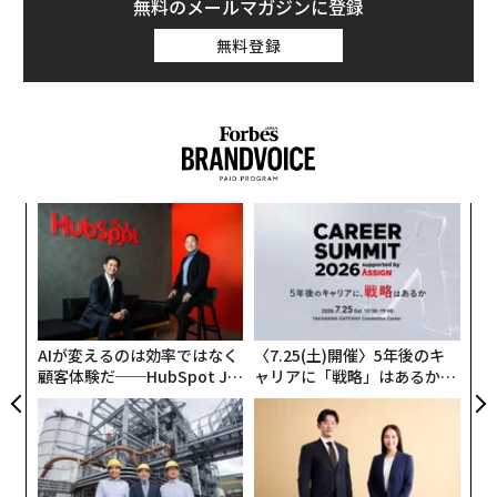
無料のメールマガジンに登録
どうすればちゃんと「休む」ことができるのか
無料登録
LinkedInでの長年の存在として、チャンは本物に感じる
方法で可視性を維持する方法を知っている。「私は量で
日本で働くドイツ人女性に話を聞きました。
はなく深さを通じて起こるエンゲージメントに焦点を当
てることから始めます」と彼女は説明する。「ポジティ
「私は自然の中の山小屋でボーッとするような静かな休
ブな方法で目立つことは、投稿するだけではなく、意味
暇が好きなのだけれど、それは子供のとき、親に長いサ
のある質問をしたり、思慮深いコメントをしたり、DMを
イクリングなど散々アクティブな休暇に付き合わされた
通じて一対一でつながったりすることでエンゲージする
果を
「
から。何が言いたいのかと言うと、『休暇も練習』だと
EN
3
ことです。これらの静かな形のエンゲージメントは、バ
いうこと。親が長い休暇を取って、一緒にアクティブな
明
C
イラルになることと同じくらい、あるいはそれ以上に強
休暇を過ごしてくれたから、私は『アクティブな休暇は
エ
る
設オ
力になり得ます」
私には合わない』と気づくことができた」。
が
が
彼女のトレードマークである緑の髪—元々は個人的な選
AIが変えるのは効率ではなく
〈7.25(土)開催〉5年後のキ
このように、休暇の過ごし方について失敗した、あるい
顧客体験だ──HubSpot Ja
ャリアに「戦略」はあるか。
択に過ぎなかった—は重要な視覚的識別子へと進化し
は合わないと感じたら、今後に活かせばいいだけのこ
panが語る「Grow Better」
トップエグゼクティブのキャ
た。「LinkedInで動画を作り始めたとき、私はテニスボ
と。
な組織のつくり方
リアに触れる1日│CAREER S
ールのような緑の髪をしていました」と彼女は回想す
UMMIT 2026
これはある意味、仕事と同じで、「仕事と同じように休
る。視聴者が増えるにつれて、「彼らは私を表すために
暇にも貪欲になる」ということです。
緑のハートの絵文字を使い始めました」。最終的に、そ