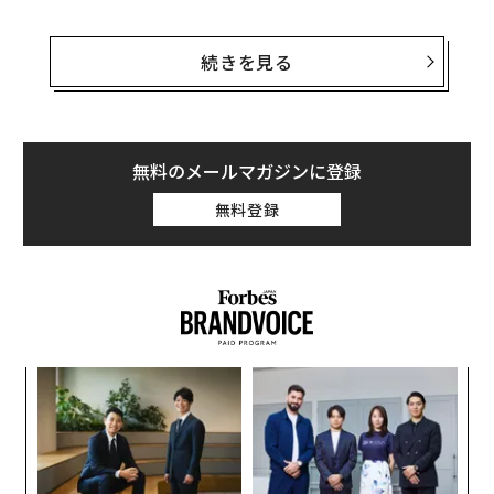
「LinkedIn界の緑髪のオプラ」と呼ばれることも多いゴ
ールディ・チャンは、静かな自信こそが最も強力なブラ
続きを見る
ンディングツールの一つであることを証明し、成功する
キャリアを築いてきた。
『内向的な人のためのパーソナルブランディング』
の著
無料のメールマガジンに登録
者であるチャンは、思慮深く戦略的な視点から可視性へ
無料登録
のアプローチを提供している。LinkedInで800本以上の
連続動画を制作し、彼女は表面的な騒がしさよりも深み
を好むプロフェッショナルたちから尊敬される声となっ
た。彼女のメッセージは？意味のあるインパクトを与え
るために自分の本質を変える必要はない—ただ、自分の
ストーリーを語る方法を知る必要があるということだ。
義す
な
むス
術
「私自身も内向的ですが」とチャンは言う。「パーソナ
た
ルブランディングとは、その場に現れ、ストーリーテリ
“
ア
オ
ングを通じて自分が誰であり、何を大切にしているかを
ジ