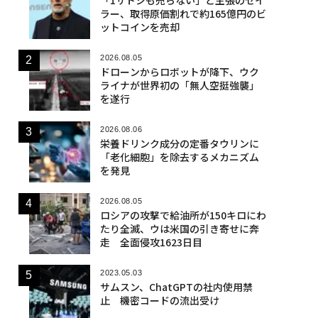
ラー、取得原価割れで約165億円のビ
ットコインを売却
2026.08.05
ドローンからロボットが降下、ウク
ライナが世界初の「無人空挺強襲」
を遂行
2026.08.06
栄養ドリンク成分の定番タウリンに
「老化細胞」を除去するメカニズム
を発見
2026.08.05
ロシアの攻撃で給油所が150キロにわ
たり全滅、ウは米国の引き寄せに奔
走 全面侵攻1623日目
2023.05.03
サムスン、ChatGPTの社内使用禁
止 機密コードの流出受け