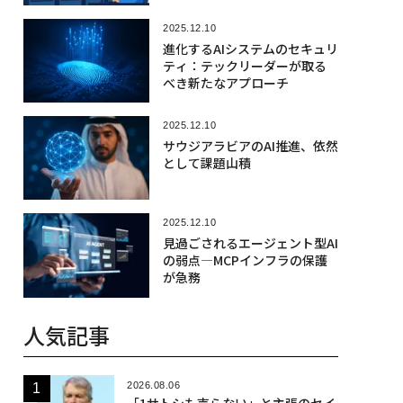
2025.12.10
進化するAIシステムのセキュリ
ティ：テックリーダーが取る
べき新たなアプローチ
2025.12.10
サウジアラビアのAI推進、依然
として課題山積
2025.12.10
見過ごされるエージェント型AI
の弱点—MCPインフラの保護
が急務
人気記事
2026.08.06
「1サトシも売らない」と主張のセイ