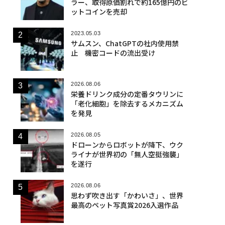
ラー、取得原価割れで約165億円のビ
ットコインを売却
2023.05.03
サムスン、ChatGPTの社内使用禁
止 機密コードの流出受け
2026.08.06
栄養ドリンク成分の定番タウリンに
「老化細胞」を除去するメカニズム
を発見
2026.08.05
ドローンからロボットが降下、ウク
ライナが世界初の「無人空挺強襲」
を遂行
2026.08.06
思わず吹き出す「かわいさ」、世界
最高のペット写真賞2026入選作品