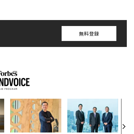
無料登録
内製
ィン
ジー
代フ