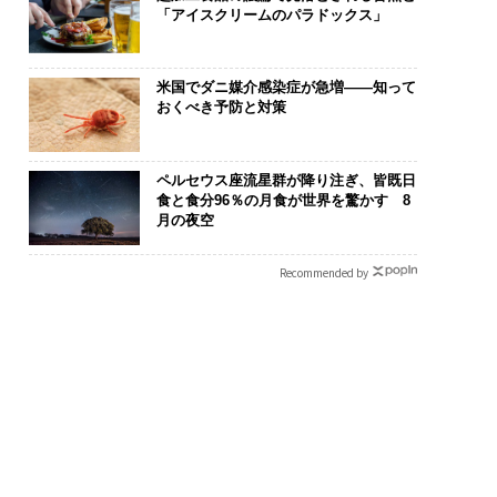
「アイスクリームのパラドックス」
米国でダニ媒介感染症が急増——知って
おくべき予防と対策
ペルセウス座流星群が降り注ぎ、皆既日
食と食分96％の月食が世界を驚かす 8
月の夜空
Recommended by