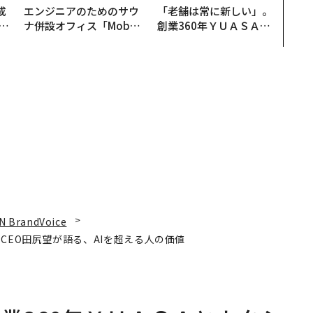
成
エンジニアのためのサウ
「老舗は常に新しい」。
ナ併設オフィス「Mobiu
創業360年ＹＵＡＳＡと
る
s Park」がオープン──
カクシンCEO田尻望が語
タマディックが健康経営
る、AIを超える人の価値
を徹底する理由
N BrandVoice
CEO田尻望が語る、AIを超える人の価値