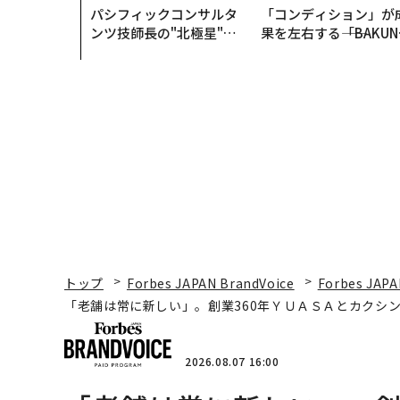
パシフィックコンサルタ
「コンディション」が
ンツ技師長の"北極星"。
果を左右する――「BAKUN
災害への無力感を乗り越
E」のTENTIALが支え
え見つけた、防災一筋20
「挑戦者の明日」
年の答え
トップ
Forbes JAPAN BrandVoice
Forbes JAPA
「老舗は常に新しい」。創業360年ＹＵＡＳＡとカクシン
2026.08.07 16:00