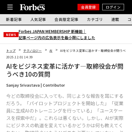
会員登録
ログイン
新着記事
人気記事
会員限定記事
カテゴリ
連載
コ
Forbes JAPAN MEMBERSHIP 新機能｜
NEWS
記事ページ内の広告表示を最小限にしました
トップ
テクノロジー
AI
AIをビジネス変革に活かす―取締役会が問うべき1
2025.12.01 14:39
AIをビジネス変革に活かす―取締役会が問
うべき10の質問
Sanjay Srivastava | Contributor
今どの取締役会に入っても、同じような報告を耳にする
だろう。「パイロットプロジェクトを開始した」「従業
員に生成AIのトレーニングを行っている」「ユースケー
スを探索中だ」。これらは悪くない。しかし、AIが実際
にビジネスの軌道を変えているかどうかは何も教えてく