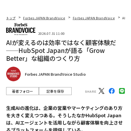
こう側の取締役会よりも、より良い質問をより一貫して
行うことだ。
トップ
Forbes JAPAN BrandVoice
Forbes JAPAN BrandVoice
AIが
（
forbes.com 原文
）
2026.07.31 11:00
AIが変えるのは効率ではなく顧客体験だ
──HubSpot Japanが語る「Grow
2026年9月号発売中
Better」な組織のつくり方
最新号の購入はこちらから
Forbes JAPAN BrandVoice Studio
メンバーシップに登録する
著者フォロー
記事を保存
生成AIの進化は、企業の営業やマーケティングのあり方
を大きく変えつつある。そうしたなかHubSpot Japan
は、AIエージェントを活用しながら顧客体験を向上させ
関連記事
るプラットフォームを提供している。