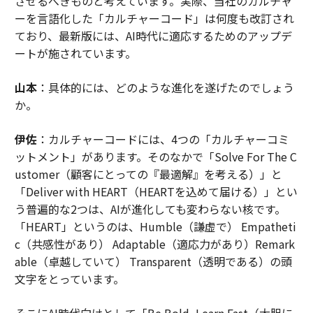
させるべきものと考えています。実際、当社のカルチャ
ーを言語化した「カルチャーコード」は何度も改訂され
ており、最新版には、AI時代に適応するためのアップデ
ートが施されています。
山本
：具体的には、どのような進化を遂げたのでしょう
か。
伊佐
：カルチャーコードには、4つの「カルチャーコミ
ットメント」があります。そのなかで「Solve For The C
ustomer（顧客にとっての『最適解』を考える）」と
「Deliver with HEART（HEARTを込めて届ける）」とい
う普遍的な2つは、AIが進化しても変わらない核です。
「HEART」というのは、Humble（謙虚で） Empatheti
c（共感性があり） Adaptable（適応力があり）Remark
able（卓越していて） Transparent（透明である）の頭
文字をとっています。
そこにAI時代向けとして「Be Bold, Learn Fast（大胆に