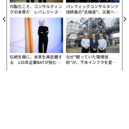
は強化するか？
ェ
内製化こそ、コンサルティン
パシフィックコンサルタンツ
グの本質だ レバレジーズが
技師長の"北極星"。災害への
あまりにも多くのAI議論が、議題の「戦略セクション」
実践する、次世代ファームの
無力感を乗り越え見つけた、
ではなく「ITセクション」で行われている。
全貌
防災一筋20年の答え
取締役会として、我々は2つのことに焦点を当てる：AIが
既存の戦略をどこで加速させるか（より速く、より安
く、より良く）？AIがビジネスモデルの再考をどこで迫
るか（新製品、新チャネル、新競合）？もしAIの会話が
伝統を礎に、未来を再定義す
なぜ“眠っていた環境技
戦略スライドに触れることがなければ、それはまだ優位
る 125年企業BATが挑むス
術”が、下水インフラを変え
モークレスな未来
たのか──産総研×月島JFE
性の原動力としてではなく、単なるツールとして扱って
アクアソリューションの10年
いることになる。
3. 成果：我々はAIの活動を管理しているのか、それとも
AIの成果を管理しているのか？
おそらくこのようなダッシュボードを見たことがあるだ
ろう：パイロットの数、LLMの精度スコア、トレーニン
グを受けた人数。これらは活動指標だ。必要ではある