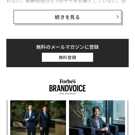
れない。取締役会はもうAIデモを必要としていない。必
要なのはより良い質問だ。ここでは、AIを「興味深い」
から「重要な」ものへと変えるために取締役会が使うべ
続きを見る
き10の質問を紹介する。
1. 野心：我々は最先端のリーダーか、それとも迅速な追
無料のメールマガジンに登録
随者か―そして、それはどの分野においてか？
無料登録
これは単純に聞こえるが、ほとんどの取締役会は明確に
答えていない。どのビジネスや機能においてAIでリード
しようとしているのか？どこで迅速な追随者であること
に満足しているのか？
その選択がすべてを左右する：リスク許容度、実験のペ
スパ
「
ース、資本配分、そしてポリシーや管理をどれくらいの
のラ
─
頻度で見直す必要があるかなどだ。
ら
─レ
〜
込め
金
2. 戦略：AIは我々の戦略をどのように変えるか―あるい
個