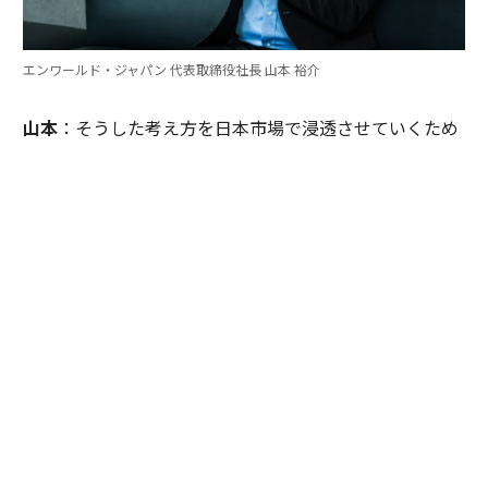
エンワールド・ジャパン 代表取締役社長 山本 裕介
山本
：そうした考え方を日本市場で浸透させていくため
には、どのような取り組みが必要だとお考えですか。ま
たグローバル本社と日本市場の間で「橋渡し役」を務め
るなかで感じることも聞かせてください。
伊佐
：日本企業がどうすれば「顧客の成功」を起点にGr
ow Betterできるか──それを今でも考え続けていま
す。環境が変わればGrow Betterの実現の仕方も変わる
し、必要なツールも変わる。「どうするべきなんだろ
う」と問い続けることが大切だと思っていて、それが私
をここに留めている理由です。
外資系企業でよくあるのは、本社側がグローバルで成功
した手法をそのまま日本に適用しようとするケースで