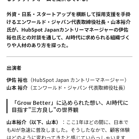
「GPUが溶けている」 OpenAIの動画生成AI責任者が警告、新たな制限を
導入
外資・日系・スタートアップを横断して採用支援を手掛
けるエンワールド・ジャパン代表取締役社長・山本裕介
ディープフェイクのジレンマ：見ることが信じることではなくなった時代
氏が、HubSpot Japanカントリーマネージャーの伊佐
裕也氏との対談を通して、AI時代に求められる組織づく
不確実性の高い現代におけるAIを活用したプロアクティブなリスクガバナ
りや人材のあり方を探った。
ンス
AI時代に不可欠な人間の専門知識
出演者
「茹でガエル理論」で考えるAI進化の危険性：AGIへの漸進的な歩みが招く
人類の盲点
伊佐 裕也
（HubSpot Japan カントリーマネージャー）
山本 裕介
（エンワールド・ジャパン 代表取締役社長）
タグ：
AI / 人工知能
「Grow Better」に込められた想い、AI時代に
目指す"三方良し"の世界観
advertisement
山本裕介（以下、山本）
：ここ1年ほどの間に、日本で
もAIが急速に普及しました。そうしたなかで、顧客体験
はどのように変わってきたと感じていらっしゃいます