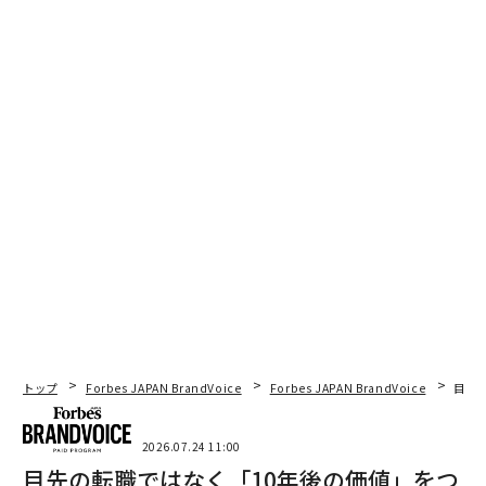
最新号の購入はこちらから
メンバーシップに登録する
関連記事
「茹でガエル理論」で考えるAI進化の危険性：AGIへの漸進的な歩みが招く
人類の盲点
バイオニック・アワード：AI時代における人間の創造性を称える新たな表
彰制度
言葉と画像を極めたAI、次は物理世界へ──ワールドモデルの開発に重心
トップ
Forbes JAPAN BrandVoice
Forbes JAPAN BrandVoice
目先
医療AIの責任ある活用を支える3つの要素
2026.07.24 11:00
目先の転職ではなく「10年後の価値」をつ
エージェント型AI時代におけるデジタルトラストの確立