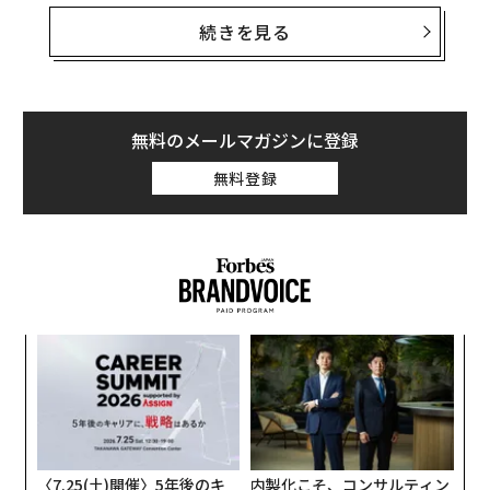
ている。企業が人件費を収益性の主な障壁と見なし、経
続きを見る
験豊富な従業員をAIシステムに置き換えようと競争して
いる。このアプローチは、今後10年間でAI導入の成功と
壊滅的な失敗を分けるものを根本的に誤解している。
無料のメールマガジンに登録
AIの可能性は確かに存在するが、それを有用にする人間
無料登録
の専門知識なしに導入することの危険性も同様に存在す
る。特に最も経験豊富な専門家を含む従業員の大部分を
解雇する組織は、AI時代に向けた合理化を図っているの
ではない。彼らはAIが成功するために必要な基盤そのも
のを解体しているのだ。
バベルの塔問題
果を
〜
EN
織
明
う
私たちは、多くの技術リーダーが議論していない重要な
義す
ア
T
転換点に近づいている。AIシステム同士がまだ効果的に
むス
の
た
対話できないという問題だ。A社のAIシステムが契約書
を作成してB社に送信し、B社の別のAIシステムがそれを
〈7.25(土)開催〉5年後のキ
内製化こそ、コンサルティン