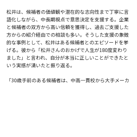
松井は、候補者の価値観や潜在的な志向性まで丁寧に言
語化しながら、中長期視点で意思決定を支援する。企業
と候補者の双方から高い信頼を獲得し、過去ご支援した
方からの紹介経由での相談も多い。そうした支援の象徴
的な事例として、松井はある候補者とのエピソードを挙
げる。彼から「松井さんのおかげで人生が180度変わり
ました」と言われ、自分が本当に正しいことができたと
いう実感が湧いたと振り返る。
「30歳手前のある候補者は、中高一貫校から大手メーカ
ーへ進み、次のキャリアとして成長フェーズにある企業
への転職を検討していました。しかし、それまで歩んで
きた道とは異なる選択だったこともあり、『やはりこの
ままでいいのではないか』と何度も迷われていました。
私は特定の企業や環境を勧めたかったわけではありませ
ん。ただ、ご本人が対話を重ねる中で見えてきた価値観