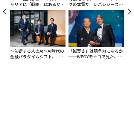
処理する必要があるとしよう。紙の上では単純に見える
ャリアに「戦略」はあるか。
グの本質だ レバレジーズが
トップエグゼクティブのキャ
実践する、次世代ファームの
ことが、実際には混乱を招く。
リアに触れる1日│CAREER S
全貌
UMMIT 2026
あるシステムはデータを階層的に構造化し、別のシステ
ムは関係型フォーマットを使用する。あるAIは「net 3
0」を支払い条件として解釈し、もう一方は通貨の指定
がないため不完全とフラグを立てる。あるAIは2023年頃
〜決断する人のAI〜AI時代の
「誠実さ」は競争力になるか
のトレーニングデータに基づく法的慣行に従い、別のAI
金融パラダイムシフト、「超
──WEOYモナコで見た、く
個別化」の核心 【MUFG×ウ
ら寿司の経営哲学
は2024年の規制に合わせて微調整されている。結果とし
ェルスナビ×PwC】
て効率性ではなく、デジタルグリッドロックが生じる。
これは理論上の問題ではない。現在、サプライチェー
ン、金融サービス、医療システム、そして企業が調整さ
れた標準なしにAIを導入しているほぼすべてのB2B関係
で発生している。私たちは最も先進的なツールが互いに
通信できず、求めていた効率性そのものを排除するボト
ルネックを生み出す未来を構築している。