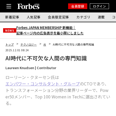
会員登録
ログイン
新着記事
人気記事
会員限定記事
カテゴリ
連載
コ
Forbes JAPAN MEMBERSHIP 新機能｜
NEWS
記事ページ内の広告表示を最小限にしました
トップ
テクノロジー
AI
AI時代に不可欠な人間の専門知識
2025.12.01 08:24
AI時代に不可欠な人間の専門知識
Laureen Knudsen | Contributor
ローリーン・クヌーセン氏は
エンパワー・コンサルタント・グループ
のCTOであり、
トランスフォーメーション分野の業界リーダーで、Pow
er50メンバー、Top 100 Women in Techに選出されてい
る。
AIがあらゆる業界を変革する中、懸念すべき傾向が現れ