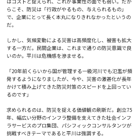
はコストと捉えられ、これが事業性の面でも弱い。だか
らこそ、防災は「行政がやるもの、与えられるもの」
で、企業にとって長く本丸になりきれなかったというの
だ。
しかし、気候変動による災害は高頻度化し、被害も拡大
する一方だ。民間企業は、これまで通りの防災意識で良
いのか。平川は危機感を滲ませる。
「20年前くらいから国が管理する一級河川でも氾濫が頻
発するようになりましたが、今や、災害の激甚化が長年
かけて積み上げてきた防災対策のスピードを上回ってい
るのです」
求められるのは、防災を捉える価値観の刷新だ。創立75
年、幅広い分野のインフラ整備を支えてきた社会インフ
ラサービスのプロ集団、パシフィックコンサルタンツが
挑戦すべきテーマであると平川は強調する。