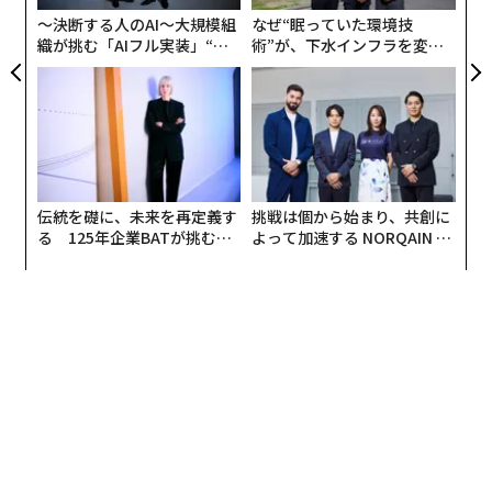
〜決断する人のAI〜大規模組
なぜ“眠っていた環境技
加えて社長は、社員みんなのことを「考察」することが
織が挑む「AIフル実装」“使
術”が、下水インフラを変え
好きだときている。
う”企業から“動く”企業へ【N
たのか──産総研×月島JFE
TTドコモビジネス×PwC】
アクアソリューションの10年
みんなに対するフィードバックも、僕の圧が強いので𠮟
っているように見えがちだけど、僕としては、当人が自
分を正しく認識できるように、客観的な考察の材料を与
えているイメージだ。もちろん、社長に厳しく指摘され
伝統を礎に、未来を再定義す
挑戦は個から始まり、共創に
ると、動揺したり落ち込んだりするのが普通だし、別に
る 125年企業BATが挑むス
よって加速する NORQAIN JA
それが悪いとはまったく思わない。
モークレスな未来
PAN 特別座談会
「古きよき高度経済成長期を、令和でリバイバ
ルする」
さらにいうと、僕は、「最終的に俺がケツ持つよ」とい
う明確な責任感をみんなに示しているつもりだ。
昭和のギラギラした豪快な社長と見た目は相当違うにせ
よ、個人的には、令和の繊細な捉え方と、昭和の社長っ