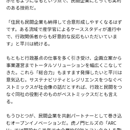
示せるようになるという点で、民間企業にとっても実利
のある技術だ。
「住民も民間企業も納得して合意形成しやすくなるはず
です。ある流域で産学官によるケーススタディが進行中
で、行政関係者からも好意的な反応もいただいていま
す」と平川は続ける。
もともと行政基点の仕事を多く引き受け、企画立案から
事業運営までトータルソリューションを幅広くこなして
きた。これら「総合力」もますます発揮したいと平川は
意気込む。サステナビリティとレジリエンスをつなぐベ
ストミックスが社会像の話だとすれば、行政と民間をつ
なぐ同社の役割そのものがベストミックスだとも言え
る。
もうひとつが、民間企業を共創パートナーとして巻き込
むオープンイノベーションだ。虎ノ門ヒルズの「ARC
H」では開設から半年で大企業約50社とコンタクトを取