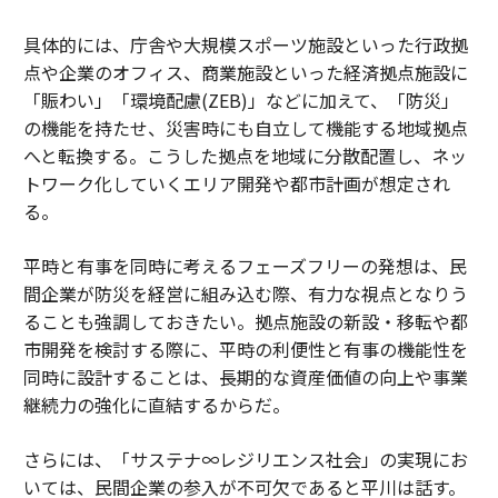
具体的には、庁舎や大規模スポーツ施設といった行政拠
点や企業のオフィス、商業施設といった経済拠点施設に
「賑わい」「環境配慮(ZEB)」などに加えて、「防災」
の機能を持たせ、災害時にも自立して機能する地域拠点
へと転換する。こうした拠点を地域に分散配置し、ネッ
トワーク化していくエリア開発や都市計画が想定され
る。
平時と有事を同時に考えるフェーズフリーの発想は、民
間企業が防災を経営に組み込む際、有力な視点となりう
ることも強調しておきたい。拠点施設の新設・移転や都
市開発を検討する際に、平時の利便性と有事の機能性を
同時に設計することは、長期的な資産価値の向上や事業
継続力の強化に直結するからだ。
さらには、「サステナ∞レジリエンス社会」の実現にお
いては、民間企業の参入が不可欠であると平川は話す。