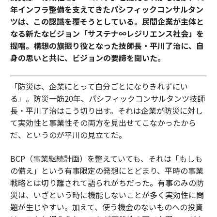
年インフラ整備を支えてきたパシフィックコンサルタン
ツは、この認識を覆そうとしている。民間企業が主体と
なる新たなビジョン「サステナ∞レジリエンス社会」を
提唱。構想の旗振り役となった技師長・平川了治に、自
身の思いと共に、ビジョンの要諦を聞いた。
「防災は、企業にとって自分ごとになりきれずにい
る」。防災一筋20年、パシフィックコンサルタンツ技師
長・平川了治はこう切り出す。それは企業が防災に対し
て実効性と事業性その両方を見出せてこなかったから
だ、というのが平川の見立てだ。
BCP（事業継続計画）を整えていても、それは「もしも
の備え」という有事限定の発想にとどまり、平時の事業
戦略とは切り離されて語られがちだった。有事のみの防
災は、いざという時に機能しないことが多く実効性に問
題が生じやすい。加えて、使う機会のないものへの投資