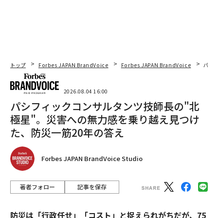
トップ
Forbes JAPAN BrandVoice
Forbes JAPAN BrandVoice
パシ
2026.08.04 16:00
パシフィックコンサルタンツ技師長の"北
極星"。災害への無力感を乗り越え見つけ
た、防災一筋20年の答え
Forbes JAPAN BrandVoice Studio
著者フォロー
記事を保存
防災は「行政任せ」「コスト」と捉えられがちだが、75