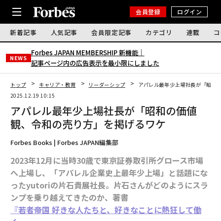
会員登録
ログイン
新着記事
人気記事
会員限定記事
カテゴリ
連載
コ
Forbes JAPAN MEMBERSHIP 新機能｜
NEWS
記事ページ内の広告表示を最小限にしました
トップ
キャリア・教育
リーダーシップ
アパレル最年少上場社長が「昭和
2025.12.19 10:15
アパレル最年少上場社長が「昭和の価値
観、令和の売り方」を掲げるワケ
Forbes Books | Forbes JAPAN編集部
2023年12月に当時30歳で東京証券取引所グロース市場
へ上場し、「アパレル企業史上最年少上場」と話題にな
ったyutoriの片石貴展社長。片石さんがどのようにスラ
ンプを乗り越えてきたのか、著書
『若者帝国 好きな人たちと、好きなことに熱狂して働