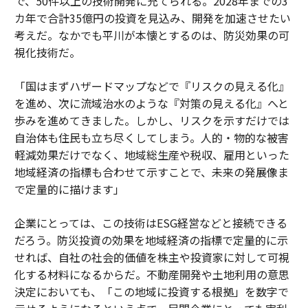
で、50件以上の技術開発に充てられる。2028年までの3
カ年で合計35億円の投資を見込み、開発を加速させたい
考えだ。なかでも平川が本懐とするのは、防災効果の可
視化技術だ。
「国はまずハザードマップなどで『リスクの見える化』
を進め、次に流域治水のような『対策の見える化』へと
歩みを進めてきました。しかし、リスクを示すだけでは
自治体も住民も立ち尽くしてしまう。人的・物的な被害
軽減効果だけでなく、地域総生産や税収、雇用といった
地域経済の指標も合わせて示すことで、未来の発展像ま
で定量的に描けます」
企業にとっては、この技術はESG経営などと接続できる
だろう。防災投資の効果を地域経済の指標で定量的に示
せれば、自社の社会的価値を株主や投資家に対して可視
化する材料になるからだ。不動産開発や土地利用の意思
決定においても、「この地域に投資する根拠」を数字で