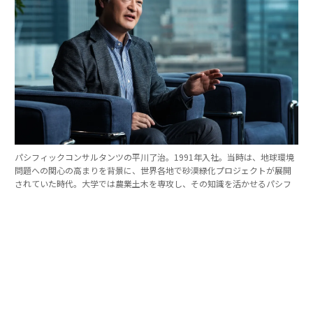
パシフィックコンサルタンツの平川了治。1991年入社。当時は、地球環境
問題への関心の高まりを背景に、世界各地で砂漠緑化プロジェクトが展開
されていた時代。大学では農業土木を専攻し、その知識を活かせるパシフ
ィックコンサルタンツに入社を決めた。
「防災は10点ずつを積み重ねる」。技師長の原
点
これほど広いビジョンを語れる平川とは、いったいどん
な人物なのか。そのキャリアをたどると、日本の防災史
との重なりも見えてくる。