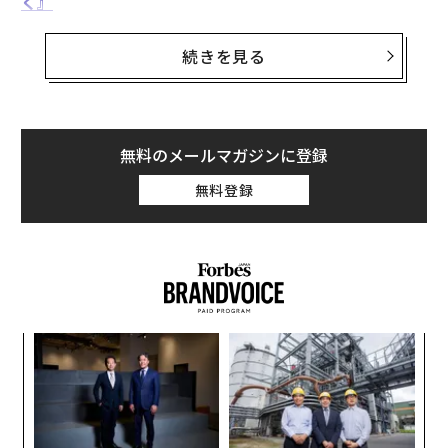
く』
（KADOKAWA）より、一部抜粋してお届けする。
続きを見る
yutoriではみんなが自分をさらけ出し、本当にのびのび
と仕事と向き合っている。ワンフロアのオフィスはいつ
も若者たちがざわざわしていてうるさい……いや、活気
無料のメールマガジンに登録
がある。シーンとしたオフィスで、ただ仕事が終われば
いいと黙々と働く感じとは真逆の空間だ。
無料登録
昭和の営業職のように、職場に成績を張り出すような下
品なことはしないけれど、評価は数字で明確になされる
のでまったく言い訳が利かない。そのため、yutoriの若
者たちには常に「やるぞ」という気迫と緊張感があり、
みんな仲はいいけれど、同時に競争意識もかなり高い。
─レ
パ
込め
技
だから、yutoriにはちょっと昭和っぽい雰囲気があると
無
ィン
「
防
思う。この昭和と令和のハイブリッドであるyutoriの空
ズが
─
気感を、僕は本当に自慢できる“作品”だと思っている。
ムの
ら