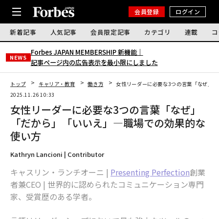
会員登録
ログイン
新着記事
人気記事
会員限定記事
カテゴリ
連載
コ
Forbes JAPAN MEMBERSHIP 新機能｜
NEWS
記事ページ内の広告表示を最小限にしました
トップ
キャリア・教育
働き方
女性リーダーに必要な3つの言葉「なぜ」
2025.11.26 10:33
女性リーダーに必要な3つの言葉「なぜ」
「だから」「いいえ」—職場での効果的な
使い方
Kathryn Lancioni | Contributor
キャスリン・ランチオーニ |
Presenting Perfection
創業
者兼CEO | 世界的に認められたコミュニケーション専門
家、受賞歴のある学者。