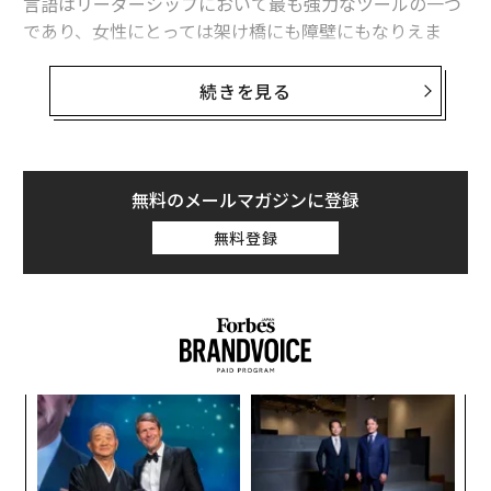
言語はリーダーシップにおいて最も強力なツールの一つ
であり、女性にとっては架け橋にも障壁にもなりえま
す。金融から教育、テクノロジーまで様々な業界の女性
リーダーをコーチングしてきた経験から、同じ真実が何
続きを見る
度も繰り返されるのを目にしてきました：リーダーシッ
プの成長は新しい肩書きや昇進からではなく、語彙の変
化から始まるのです。
無料のメールマガジンに登録
「なぜ」「だから」「いいえ」という3つのシンプルな
無料登録
言葉には、深い力があります。これらは効果的なリーダ
ーシップの3つの側面—好奇心、自信、境界線—を表し
ています。女性がこれらの言葉を意図的に使うとき、彼
女たちはコミュニケーション方法だけでなく、リーダー
シップのあり方も変えることができるのです。
1. なぜ—目的と力を持つ言葉
〈7
ャ
ト
英語のあらゆる言葉の中で、「なぜ」は最も変革をもた
目
リア
らす言葉かもしれません。それはイノベーションの火花
の