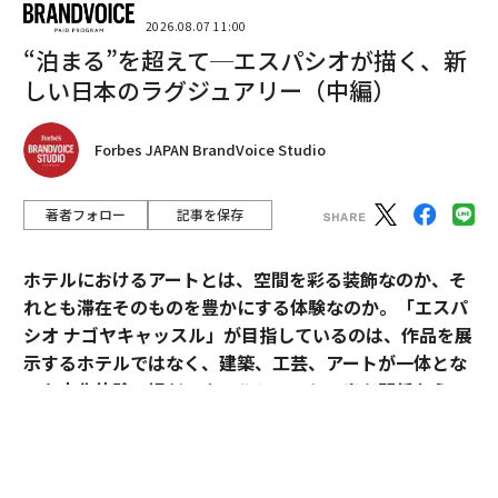
感する」という言葉を
広めました
。従業員は、決断や方
2026.08.07 11:00
向性の背後にある「なぜ」—明確な目的意識を表現でき
“泊まる”を超えて─エスパシオが描く、新
るリーダーに従うのです。
しい日本のラグジュアリー（中編）
女性にとって、「なぜ」と問うことは反抗ではなく、責
Forbes JAPAN BrandVoice Studio
任の表れです。それは関与、知性、結果への投資を示す
サインです。そして会話をタスク主導から目的主導へと
変えるのです。
著者フォロー
記事を保存
リーダーシップミーティングで女性が「なぜこのアプロ
ホテルにおけるアートとは、空間を彩る装飾なのか、そ
ーチが顧客に最適だと考えるのでしょうか？」と問いか
れとも滞在そのものを豊かにする体験なのか。「エスパ
けるとき、彼女はプロセスを遅らせているのではなく、
シオ ナゴヤキャッスル」が目指しているのは、作品を展
強化しているのです。「なぜ」と言うことで、彼女の声
示するホテルではなく、建築、工芸、アートが一体とな
は疑問符から明確さを生み出す触媒へと変わります。
った文化体験の場だ。ホテルとアートの密な関係から、
日本ならではのラグジュアリーの可能性を探る。
2. だから—自信とつながりを表す言葉
「だから」は、リーダーシップコミュニケーションにお
「エスパシオ」にアートが必要な理由