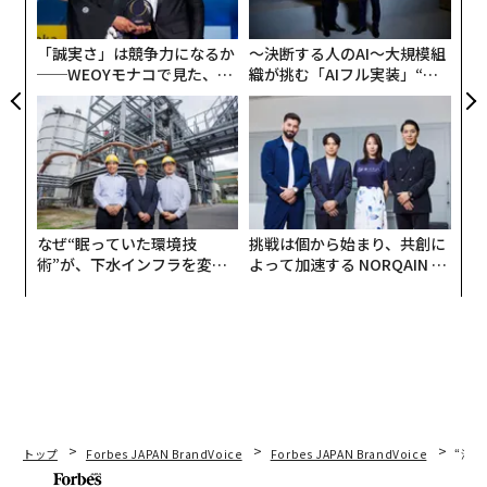
UM
ン
を点け、決断に意味を与え、私たちの仕事に目的を映し
出す鏡なのです。
「誠実さ」は競争力になるか
〜決断する人のAI〜大規模組
──WEOYモナコで見た、く
織が挑む「AIフル実装」“使
ら寿司の経営哲学
う”企業から“動く”企業へ【N
職場の女性にとって、「なぜ」と問うことは多くの場
TTドコモビジネス×PwC】
合、感情を伴います。権威に疑問を投げかけたり、現状
に挑戦したりするように感じられ、リスクを伴うことも
あります。しかし、「なぜ」を積極的に活用するリーダ
ーは、最も意義のある進歩を推進する傾向があります。
なぜ“眠っていた環境技
挑戦は個から始まり、共創に
ハーバード・ビジネス・レビュー
（登録が必要）はこれ
術”が、下水インフラを変え
よって加速する NORQAIN JA
たのか──産総研×月島JFE
PAN 特別座談会
を裏付け、「好奇心は重要なリーダーシップ特性」であ
アクアソリューションの10年
り、エンゲージメント、イノベーション、コラボレーシ
ョンを高めると指摘しています。定期的に「なぜ」と問
うリーダーは透明性を促進し、集団思考が定着するのを
防ぎます。
リーダーシップの専門家サイモン・シネックは「人々は
トップ
Forbes JAPAN BrandVoice
Forbes JAPAN BrandVoice
“泊
あなたが何をするかではなく、なぜそれをするのかに共