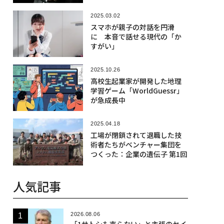
2025.03.02
スマホが親子の対話を円滑
に 本音で話せる現代の「か
すがい」
2025.10.26
高校生起業家が開発した地理
学習ゲーム「WorldGuessr」
が急成長中
2025.04.18
工場が閉鎖されて退職した技
術者たちがベンチャー集団を
つくった：企業の遺伝子 第1回
人気記事
2026.08.06
「1サトシも売らない」と主張のセイ