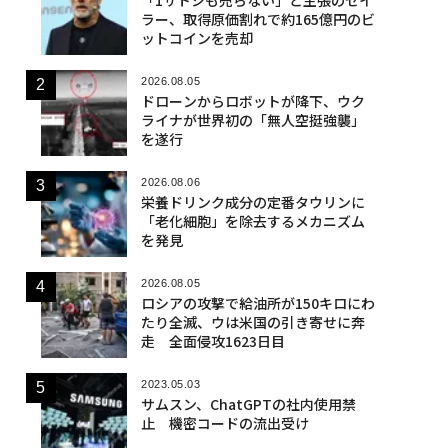
ラー、取得原価割れで約165億円のビ
ットコインを売却
2026.08.05
ドローンからロボットが降下、ウク
ライナが世界初の「無人空挺強襲」
を遂行
2026.08.06
栄養ドリンク成分の定番タウリンに
「老化細胞」を除去するメカニズム
を発見
2026.08.05
ロシアの攻撃で給油所が150キロにわ
たり全滅、ウは米国の引き寄せに奔
走 全面侵攻1623日目
2023.05.03
サムスン、ChatGPTの社内使用禁
止 機密コードの流出受け