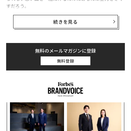
すだろう。
しかも、結婚後の「情緒的つながり」と、条件がマッチ
したこと以上の「相性・愛情」をどれほど実感している
だがこれらの行動は一緒に過ごした時間に関係なく常に
続きを見る
かを尋ねたところ、結婚相談所利用者は、情緒的つなが
とるべきものであり、それを認識することは難しい。多
りがそれ以外の人たちよりわずかながら多く、さらに条
くのカップルが自己満足の罠に陥る。マンネリ化し、他
件マッチ以上の「相性・愛情」は、ほぼ10ポイント多か
のことを優先させ、恋愛に注意を払わなくなってしま
った。
う。
無料のメールマガジンに登録
無料登録
テキストに返信せず放置し、電話もとらなくなり、「時
間があるときに連絡する」に変わる。そしてある日家に
帰ると、もう家のようには感じられなくなっている。悪
いことは何も起こらなかったが、あなたを支え続けてき
たものはもうそこにはない。
ナ併
な
k」
術
ック
た
内
由
ア
グ