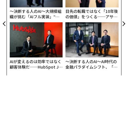
実
こうして見ると、結婚相談所は最強に思える。その秘密
全
は、結婚相談所特有の「すり合わせ」のシステムにあ
〜決断する人のAI〜大規模組
目先の転職ではなく「10年後
る。相性のいいペアを作ってから、仲人が入って条件、
織が挑む「AIフル実装」“使
の価値」をつくる──アサイ
う”企業から“動く”企業へ【N
ンの長期伴走型支援とは
価値観、ライフプランなどのすり合わせを行うのだ。こ
TTドコモビジネス×PwC】
の第三者を加えてベストカップルを育てるというプロセ
スの存在が、他の出会いとは決定的に異なる点だ。
もちろん、決して打算的でないことは、結婚の最大の決
め手が愛情と人柄というアンケートの答えからわかる。
AIが変えるのは効率ではなく
〜決断する人のAI〜AI時代の
結婚したいが相手が見つからないという人には、結婚相
顧客体験だ──HubSpot Ja
金融パラダイムシフト、「超
panが語る「Grow Better」
個別化」の核心 【MUFG×ウ
談所は合理的な選択と言えるだろう。
な組織のつくり方
ェルスナビ×PwC】
プレスリリース
文 ＝ 金井哲夫
2026年9月号発売中