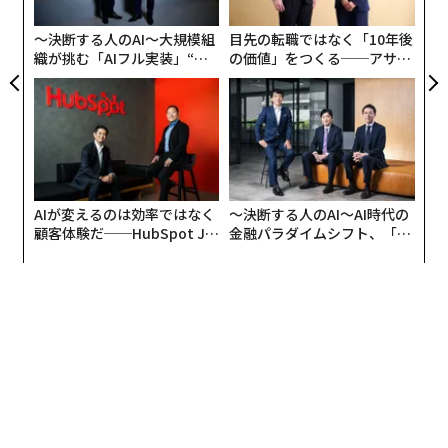
実
全
〜決断する人のAI〜大規模組
目先の転職ではなく「10年後
織が挑む「AIフル実装」“使
の価値」をつくる──アサイ
う”企業から“動く”企業へ【N
ンの長期伴走型支援とは
TTドコモビジネス×PwC】
しかし、現在の結婚生活に満足していると答えた人の出
会いの場を聞くと、第2位に結婚相談所が入った。つま
り、趣味、マッチングアプリ、職場、友人の紹介で出会
って結婚した人たちよりも、わずかながら幸せだと言え
AIが変えるのは効率ではなく
〜決断する人のAI〜AI時代の
る。
顧客体験だ──HubSpot Ja
金融パラダイムシフト、「超
panが語る「Grow Better」
個別化」の核心 【MUFG×ウ
な組織のつくり方
ェルスナビ×PwC】