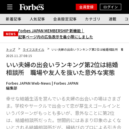
会員登録
ログイン
新着記事
人気記事
会員限定記事
カテゴリ
連載
コ
Forbes JAPAN MEMBERSHIP 新機能｜
NEWS
記事ページ内の広告表示を最小限にしました
トップ
ライフスタイル
いい夫婦の出会いランキング第2位は結婚相談所 職場
2025.11.27 08:15
いい夫婦の出会いランキング第2位は結婚
相談所 職場や友人を抜いた意外な実態
Forbes JAPAN Web-News | Forbes JAPAN
編集部
幸せな結婚生活を営んでいる夫婦の出会いの場はさまざ
ま。学校やサークルで出会って恋が芽生えゴールインと
いうパターンがもっとも多いが、意外なことに第2位
は、結婚相談所だった。世間的にはあまり印象のよくな
いとされる結婚相談所だが、縁結びのプロによる引き合