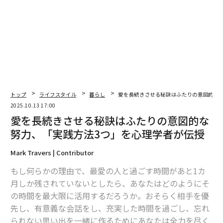
「条件だけで結婚した」というのが事実ではないこと
は、結婚を決めた理由からもわかる。結婚相談所で出会
った夫婦もそれ以外の夫婦も、条件や環境よりも愛情や
人柄が最大の決め手だと答えた人がずっと多く、愛情と
条件の比率は、双方ともにほとんど差がない。
トップ
ライフスタイル
暮らし
愛を長続きさせる秘訣はふたりの意図的な
2025.10.13 17:00
愛を長続きさせる秘訣はふたりの意図的な
努力、「実践方法3つ」を心理学者が伝授
Mark Travers | Contributor
もし何らかの理由で、最愛の人と過ごす時間があと1カ
月しか残されていないとしたら、あなたはどのようにそ
の時間を最大限に活用するだろうか。おそらく相手を優
先し、有意義な会話をし、充実した時間を過ごし、忘れ
られない思い出を一緒に作るためにあなたは全力を尽く