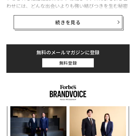
わせには、どんな出会いよりも強い結びつきを生む秘密
があった。
続きを見る
結婚相談所ツヴァイのツヴァイ婚活研究所長、落合大氏
は、「条件だけで結婚して本当に幸せになれるのか？」
という負のイメージが、いまだに結婚相談所につきまと
っていると話す。そこで同社が全国の20〜50代の既婚男
無料のメールマガジンに登録
女2070人を対象にアンケート調査を実施したところ、出
無料登録
会い方に周囲の偏見を感じたことのある人たちのなか
で、結婚相談所の利用者は、マッチングアプリのユーザ
ーに次ぐ多さであることがわかった。
ナ併
な
k」
術
ック
た
内
由
ア
グ