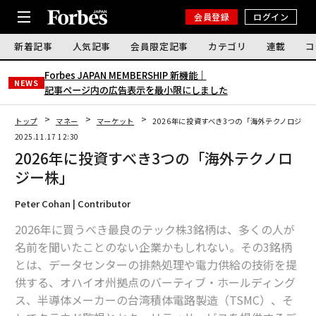
会員登録
ログイン
新着記事
人気記事
会員限定記事
カテゴリ
連載
コ
Forbes JAPAN MEMBERSHIP 新機能｜
NEWS
記事ページ内の広告表示を最小限にしました
トップ
マネー
マーケット
2026年に投資すべき3つの「海外テクノロジー
2025.11.17 12:30
2026年に投資すべき3つの「海外テクノロ
ジー株」
Peter Cohan | Contributor
2026年に買うべき最良のテック株3銘柄は、多くの人が
名前を聞いたことのない企業かもしれない。その3銘柄
とは、データセンターの排熱処理や電力供給の技術を提
供する、オハイオ州拠点のバーティブ・ホールディング
ス、半導体メーカーの台湾積体電路製造（TSMC）、そ