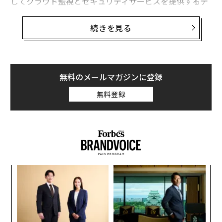
してクラウド監視とセキュリティサービスを提供するデ
ータドッグだ。
続きを見る
私はこれら3社を、売上成長率、収益性、そして2026年
の業績が市場予想を上回る可能性に基づいて選出した。
以下の企業リストは、2025年に入ってからの株価パフォ
ーマンス順に並べている。
無料のメールマガジンに登録
無料登録
バーティブ、TSMC、データドッグのビジネスモデル、
業績、上振れ余地を詳しく分析する前に、まずは2026年
におけるテック業界の見通しを確認したい。
〜
織
う
挑
T
よっ
PA