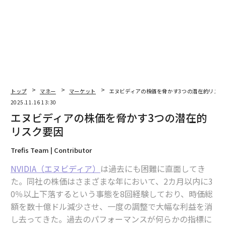
2026年9月号発売中
最新号の購入はこちらから
メンバーシップに登録する
トップ
マネー
マーケット
エヌビディアの株価を脅かす3つの潜在的リスク
2025.11.16 13:30
エヌビディアの株価を脅かす3つの潜在的
リスク要因
Trefis Team | Contributor
関連記事
NVIDIA（エヌビディア）
は過去にも困難に直面してき
エヌビディアの株価を脅かす3つの潜在的リスク要因
た。同社の株価はさまざまな年において、2カ月以内に3
0％以上下落するという事態を8回経験しており、時価総
アップル株が次の「大幅上昇を引き起こす」カギとなる要素
額を数十億ドル減少させ、一度の調整で大幅な利益を消
2026年に買うべき「AI関連の米国株」3選
し去ってきた。過去のパフォーマンスが何らかの指標に