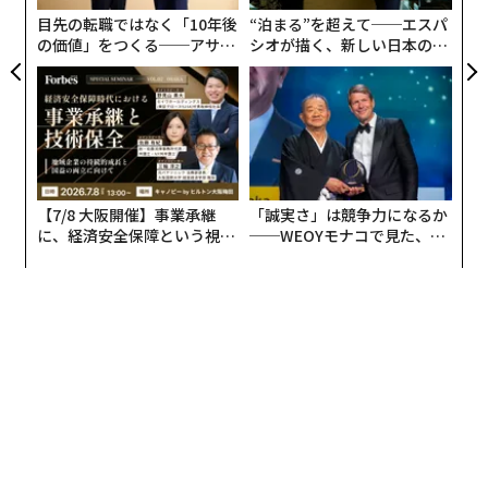
目先の転職ではなく「10年後
“泊まる”を超えて──エスパ
の価値」をつくる──アサイ
シオが描く、新しい日本のラ
ンの長期伴走型支援とは
グジュアリー（前編）
【7/8 大阪開催】事業承継
「誠実さ」は競争力になるか
に、経済安全保障という視点
──WEOYモナコで見た、く
が加わるとき──経営者が問
ら寿司の経営哲学
われる新たな判断軸
翻訳＝江津拓哉