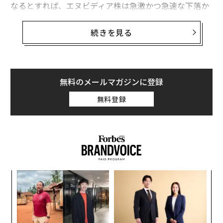
なるとすれば、エヌビディア株は急激かつ急速な下落か
ゴールド価格高騰は本当にバブルなのか
ら保護されているわけではない。
続きを見る
バブルはAIだけじゃない、危険信号が灯る「8つの数字」
エヌビディアの株価はAIハードウェアに対する揺るぎな
い需要により急上昇し、同社の時価総額は記録的な水準
AI / 人工知能
TSMC/台湾積体電路製造
生成AI
にまで押し上げられたが、この勢いそのものが新たなリ
タグ：
テクノロジー
データセンター
株式投資
スクをもたらしている。AIチップへの絶え間ない需要は
無料のメールマガジンに登録
競合他社からの競争を激化させ、さらには独自のシリコ
無料登録
ンを設計している主要クラウドクライアントからの競争
も引き起こしている。また、進行中の地政学的問題は重
advertisement
要なサプライチェーンの脆弱性を浮き彫りにしており、
市場リーダーシップを持っていても、根本的な不確実性
が存在する可能性を示唆している。
パ
株価暴落を引き起こす可能性のある要因は？
技
無
・中国市場の縮小：
米国の輸出規制と華為技術（ファー
A
防
ウェイ）のような企業からの国内競争の高まりにより、
顧客
pa