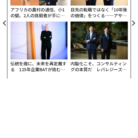
エヌビディアの中国AIチップ市場シェアは減少すると予
な
想され、これは大きな市場機会に影響を与えるだろう。
アフリカの農村の通信、小1
目先の転職ではなく「10年後
の壁。2人の挑戦者が手にし
の価値」をつくる──アサイ
た「次なる武器」
ンの長期伴走型支援とは
伝統を礎に、未来を再定義す
内製化こそ、コンサルティン
る 125年企業BATが挑むス
グの本質だ レバレジーズが
モークレスな未来
実践する、次世代ファームの
全貌