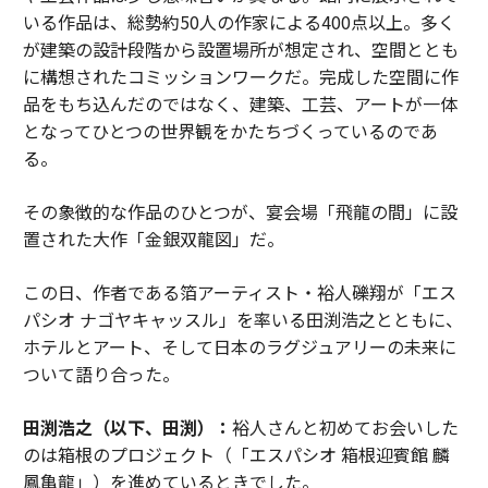
いる作品は、総勢約50人の作家による400点以上。多く
が建築の設計段階から設置場所が想定され、空間ととも
に構想されたコミッションワークだ。完成した空間に作
品をもち込んだのではなく、建築、工芸、アートが一体
となってひとつの世界観をかたちづくっているのであ
る。
その象徴的な作品のひとつが、宴会場「飛龍の間」に設
置された大作「金銀双龍図」だ。
この日、作者である箔アーティスト・裕人礫翔が「エス
パシオ ナゴヤキャッスル」を率いる田渕浩之とともに、
ホテルとアート、そして日本のラグジュアリーの未来に
ついて語り合った。
田渕浩之（以下、田渕）：
裕人さんと初めてお会いした
のは箱根のプロジェクト（「エスパシオ 箱根迎賓館 麟
鳳亀龍」）を進めているときでした。