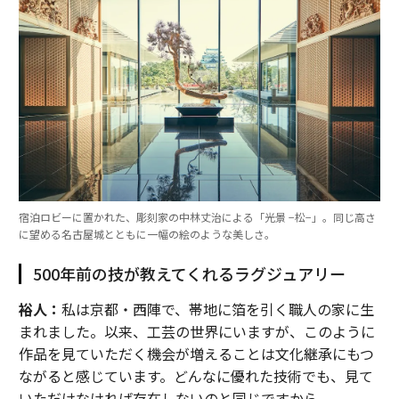
宿泊ロビーに置かれた、彫刻家の中林丈治による「光景 −松−」。同じ高さ
に望める名古屋城とともに一幅の絵のような美しさ。
500年前の技が教えてくれるラグジュアリー
裕人：
私は京都・西陣で、帯地に箔を引く職人の家に生
まれました。以来、工芸の世界にいますが、このように
作品を見ていただく機会が増えることは文化継承にもつ
ながると感じています。どんなに優れた技術でも、見て
いただけなければ存在しないのと同じですから。