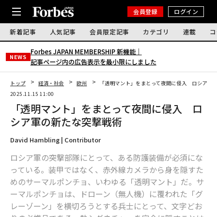
会員登録
ログイン
新着記事
人気記事
会員限定記事
カテゴリ
連載
コ
Forbes JAPAN MEMBERSHIP 新機能｜
NEWS
記事ページ内の広告表示を最小限にしました
トップ
経済・社会
欧州
「透明マント」をまとって夜間に侵入 ロシア軍
2025.11.15 11:00
「透明マント」をまとって夜間に侵入 ロ
シア軍の新たな突撃戦術
David Hambling | Contributor
ロシア軍の突撃部隊にとって、ある防護装備が必須にな
っている。装甲ではなく、赤外線カメラから身を隠すた
めのサーマルポンチョ、いわゆる「透明マント」だ。サ
ーマルポンチョは、ドローン（無人機）に覆われた「グ
レーゾーン」を横切ろうとする兵士にとって、文字どお