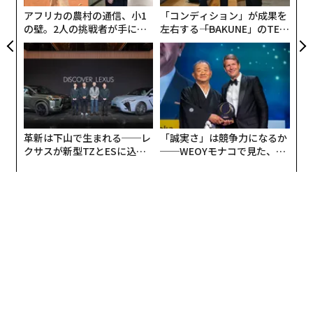
のシートやテントを用いて、2〜5人で浸透する。兵士は
アフリカの農村の通信、小1
「コンディション」が成果を
首に無線機をぶら下げ、足元を照らすために股の間に懐
の壁。2人の挑戦者が手にし
左右する――「BAKUNE」のTEN
た「次なる武器」
TIALが支える「挑戦者の明
中電灯を吊り下げている」
日」
革新は下山で生まれる──レ
「誠実さ」は競争力になるか
クサスが新型TZとESに込め
──WEOYモナコで見た、く
た「DISCOVER」の哲学
ら寿司の経営哲学