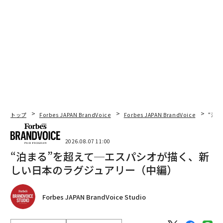
トップ
Forbes JAPAN BrandVoice
Forbes JAPAN BrandVoice
“泊
2026.08.07 11:00
“泊まる”を超えて─エスパシオが描く、新
しい日本のラグジュアリー（中編）
Forbes JAPAN BrandVoice Studio