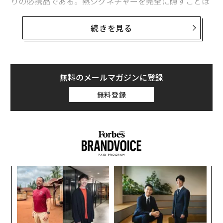
りの必携品である。熱シグネチャーを完全に隠すことは
不可能なものの、ロシア軍の突撃兵が生き延びられるか
どうかはこの衣服にかかっている。
続きを見る
戦車からバイク、ほふく前進へ
この戦争の初期、ロシア軍の突撃は伝統的な諸兵科連合
無料のメールマガジンに登録
ドクトリンに従い、戦車や装甲兵員輸送車を組み合わせ
て行われていた。2023年には、こうした突撃はウクライ
無料登録
ナ軍のFPV（一人称視点）ドローンによる遠方からの攻
撃で次々に撃破されるようになった。そこで、危険地帯
をできるだけ素早く突っ切るべく、装甲車両の代わりに
全地形対応車やバギー、
オートバイ
が使われ出した。そ
して現在、この接近方法は少人数の歩兵による徒歩での
浸透戦術に置き換えられつつある。
ナ併
目
k」
の
ック
ン
英王立防衛安全保障研究所（RUSI）が10月に公表した
“
由
報告書
は、ロシア軍の新たな戦術をこう説明している。
オ
ジ
「ロシア兵は通常、取っ手で体から離して持つ熱遮断用