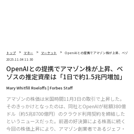
翻訳＝上田裕資
トップ
マネー
マーケット
OpenAIとの提携でアマゾン株が上昇、ベゾスの
2025.11.04 11:30
2026年9月号発売中
OpenAIとの提携でアマゾン株が上昇、ベ
ゾスの推定資産は「1日で約1.5兆円増加」
最新号の購入はこちらから
Mary Whitfill Roeloffs | Forbes Staff
アマゾンの株価は米国時間11月3日の取引で上昇した。
メンバーシップに登録する
そのきっかけとなったのは、同社とOpenAIが総額380億
ドル（約5兆8700億円）のクラウド利用契約を締結した
というニュースだった。前週の好決算による株高に続く
今回の株価上昇により、アマゾン創業者であるジェフ・