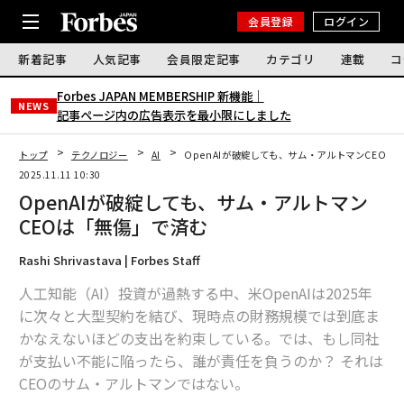
会員登録
ログイン
新着記事
人気記事
会員限定記事
カテゴリ
連載
コ
Forbes JAPAN MEMBERSHIP 新機能｜
NEWS
記事ページ内の広告表示を最小限にしました
トップ
テクノロジー
AI
OpenAIが破綻しても、サム・アルトマンCEOは
2025.11.11 10:30
OpenAIが破綻しても、サム・アルトマン
CEOは「無傷」で済む
Rashi Shrivastava | Forbes Staff
人工知能（AI）投資が過熱する中、米OpenAIは2025年
に次々と大型契約を結び、現時点の財務規模では到底ま
かなえないほどの支出を約束している。では、もし同社
が支払い不能に陥ったら、誰が責任を負うのか？ それは
CEOのサム・アルトマンではない。