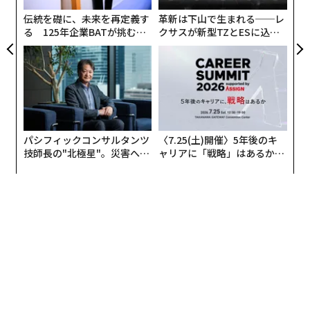
advertisement
ェ
伝統を礎に、未来を再定義す
革新は下山で生まれる──レ
る 125年企業BATが挑むス
クサスが新型TZとESに込め
モークレスな未来
た「DISCOVER」の哲学
パシフィックコンサルタンツ
〈7.25(土)開催〉5年後のキ
技師長の"北極星"。災害への
ャリアに「戦略」はあるか。
無力感を乗り越え見つけた、
トップエグゼクティブのキャ
防災一筋20年の答え
リアに触れる1日│CAREER S
UMMIT 2026