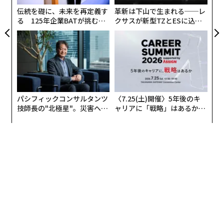
ェ
伝統を礎に、未来を再定義す
革新は下山で生まれる──レ
る 125年企業BATが挑むス
クサスが新型TZとESに込め
モークレスな未来
た「DISCOVER」の哲学
パシフィックコンサルタンツ
〈7.25(土)開催〉5年後のキ
技師長の"北極星"。災害への
ャリアに「戦略」はあるか。
無力感を乗り越え見つけた、
トップエグゼクティブのキャ
防災一筋20年の答え
リアに触れる1日│CAREER S
UMMIT 2026