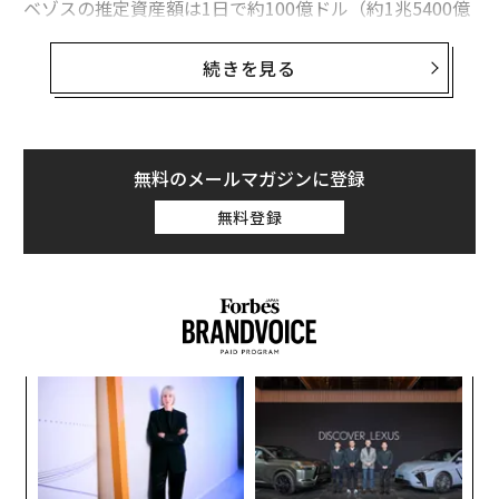
ベゾスの推定資産額は1日で約100億ドル（約1兆5400億
関連記事
円）増加した。
OpenAIとの提携でアマゾン株が上昇、ベゾスの推定資産は「1日で約1.5兆
続きを見る
円増加」
3日午後、アマゾンの株価は4％超上昇した。この株高
は、アマゾンウェブサービス（AWS）がOpenAIと7年間
OpenAIが企業再編を完了し営利新会社を設立、マイクロソフトが大規模出
の契約を締結し、AI技術に必要な計算能力を提供すると
資
の報道を受けたものだった。
無料のメールマガジンに登録
AMD株、OpenAIとの数十億ドル規模の契約で30％急騰
無料登録
1994年にシアトルの自宅ガレージでアマゾンを創業した
GPU担保に4.3兆円を借入、AIブームで拡大する「時価総額10兆円」のCor
ベゾスは、同社株の8％を所有しており、3日午後の時点
eWeave
における推定資産は前日から約3.8％、額にして98億ド
エヌビディア、世界初の時価総額「5兆ドル」超え AIブームで天井知らず
ル（約1兆5100億円）増加した。
AI / 人工知能
Microsoft/マイクロソフト
タグ：
ィン
ア
NVIDIA / エヌビディア
Oracle/オラクル
OpenAI
ズが
の
サム・アルトマン
AMD
データセンター
ムの
た
〜
金
個