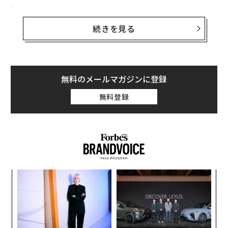
数千億円規模の契約を連発するOpenAI、その支
払い能力に高まる疑問
続きを見る
OpenAIのサム・アルトマンCEOはここ数カ月にわたり、
怒涛の勢いで取引をまとめており、オラクルやエヌビデ
ィア、マイクロソフト、AMD、ブロードコム、そして最
無料のメールマガジンに登録
近ではアマゾンといった世界有数のテック企業と、数十
億ドル（数千億円）規模の契約を次々に発表している。
無料登録
彼が今後数年間でデータセンターに投じると約束した金
額は総額1兆4000億ドル（約215.6兆円。1ドル＝154円
換算）に及ぶ。
この支出計画は、年間売上が今年200億ドル（約3.1兆
円）に達すると見込む企業にしては、あまりにも巨額
ィン
ア
だ。テック業界全体が今やOpenAIの行方に左右される中
ズが
の
ムの
た
で、誰もが抱く疑問がひとつある。──もしアルトマン
〜
が支払いに窮したら何が起こるのか？
金
個