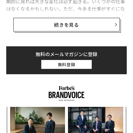
期的に見れば大きな変化は必ず起きる。いくつかの仕事
はなくなるかもしれない。ただ、今ある仕事がすぐにな
くなるという話は誇張され過ぎている」というのが彼の
見立てだ。
続きを見る
「特にソフトウェア開発の分野では、5年後には世間の
見方とは逆に、開発者が増えると私は考えている。AIで
生産性が向上すれば、より多くのソフトウェアを作るこ
無料のメールマガジンに登録
とが可能になるからだ」とマッキノンは語る。
無料登録
その流れを最も明確に示すトレンドのひとつが、複雑な
業務を自動化し、効率を向上させる「AIエージェント」
の台頭かもしれない。生成AIがビジネスや日常生活に急
速に浸透しつつあるなか、人間の介入なしで高度で複雑
なタスクを自律的に実行するAIエージェントは、テクノ
キ
パ
ロジー業界全体を大きく変える起爆剤として期待されて
か。
技
いる。調査会社ガートナーが10月に公表した調査結果に
キャ
無
革
よると、AIエージェントに何らかの形で取り組んでいる
R S
防
ク