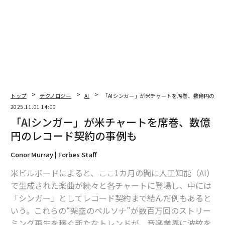
る。
「ここ2年ほどを振り返ると、『AIはすごい』という期待
ばかりが語られてきた感がある。けれど、人々はいまよ
うやく現実に立ち返り、『どうやってAIのセキュリティ
を担保するのか』というフェーズに来ている。今回のカ
ンファレンスのテーマもそこにある」
トップ
テクノロジー
AI
「AIシンガー」が米チャートを席巻、数億円のレ
そう話すマッキノンに会ったのは、9月にOktaがラスベ
2025.11.01 14:00
ガスで開催した年次カンファレンス「Oktane 2025」の
「AIシンガー」が米チャートを席巻、数億
会場でのことだ。世界中からつめかけた数千人の顧客や
円のレコード契約の事例も
関係者を前にしたキーノートで彼は、「アイデンティテ
ィセキュリティこそがAIセキュリティの基盤だ」と力強
Conor Murray | Forbes Staff
く語った。
米ビルボードによると、ここ1カ月の間に人工知能（AI）
で生成された楽曲が続々と各チャートに登場し、中には
起業家人生で出会った「3番目の波」
「シンガー」としてレコード契約まで結んだ例もあると
「起業家にとってはタイミングがすべてだ。正しい市場
いう。これらの“架空のペルソナ”が数百万回のストリー
を選んで正しいタイミングで参入したからこそ、今の成
ミング再生を稼ぐ新たなトレンドが、音楽業界に波紋を