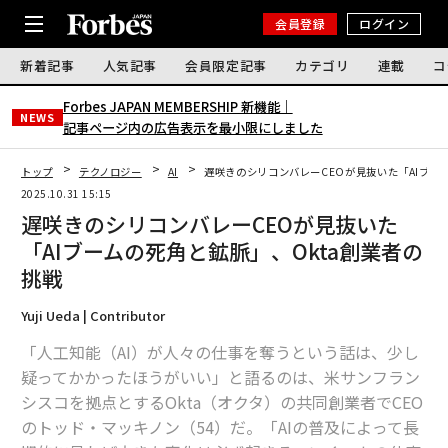
会員登録
ログイン
新着記事
人気記事
会員限定記事
カテゴリ
連載
コ
Forbes JAPAN MEMBERSHIP 新機能｜
NEWS
記事ページ内の広告表示を最小限にしました
トップ
テクノロジー
AI
遅咲きのシリコンバレーCEOが見抜いた「AIブー
2025.10.31 15:15
遅咲きのシリコンバレーCEOが見抜いた
「AIブームの死角と鉱脈」、Okta創業者の
挑戦
Yuji Ueda | Contributor
「人工知能（AI）が人々の仕事を奪うという話は、少し
疑ってかかったほうがいい」と語るのは、米サンフラン
シスコを拠点とするOkta（オクタ）の共同創業者でCEO
のトッド・マッキノン（54）だ。「AIの普及によって長