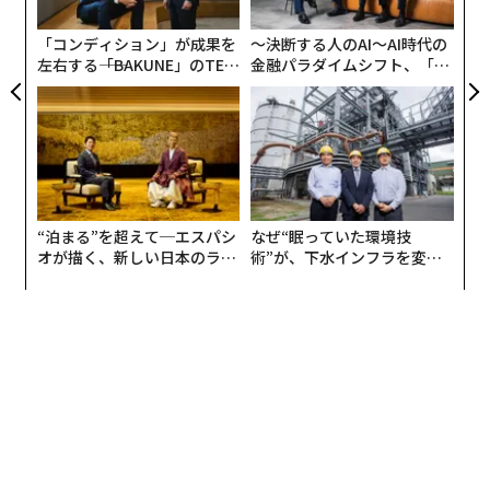
ーム「Deezer」で照合したと述べている。
た「
取材・文=上田裕資
「コンディション」が成果を
〜決断する人のAI〜AI時代の
左右する――「BAKUNE」のTEN
金融パラダイムシフト、「超
TIALが支える「挑戦者の明
個別化」の核心 【MUFG×ウ
日」
ェルスナビ×PwC】
2026年9月号発売中
最新号の購入はこちらから
“泊まる”を超えて─エスパシ
なぜ“眠っていた環境技
オが描く、新しい日本のラグ
術”が、下水インフラを変え
メンバーシップに登録する
ジュアリー（中編）
たのか──産総研×月島JFE
アクアソリューションの10年
関連記事
「AIシンガー」が米チャートを席巻、数億円のレコード契約の事例も
生成AIプロジェクトの95%が失敗—MITが明かす成功の鍵は「摩擦」の受け