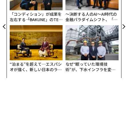
企業は75％にのぼる。
た「
「コンディション」が成果を
〜決断する人のAI〜AI時代の
しかし、その一方、この最先端のイノベーションが企業
左右する――「BAKUNE」のTEN
金融パラダイムシフト、「超
のセキュリティに重大な懸念を生じさせている。AIエー
TIALが支える「挑戦者の明
個別化」の核心 【MUFG×ウ
ジェントの普及により、企業内では人間のアイデンティ
日」
ェルスナビ×PwC】
ティの数十倍もの「非人間アイデンティティ（NHI）」
が活動している。さまざまなデータやシステムに自律的
にアクセスするAIエージェントがサイバー攻撃によって
乗っ取られた場合、その被害は従来とは比べものになら
“泊まる”を超えて─エスパシ
なぜ“眠っていた環境技
ないほど広範囲にわたる可能性がある。
オが描く、新しい日本のラグ
術”が、下水インフラを変え
ジュアリー（中編）
たのか──産総研×月島JFE
複数のクラウドサービスを使う企業顧客向けに、アイデ
アクアソリューションの10年
ンティティ（ID）を一括管理し認証をおこなうIDaaS
（アイダース）サービスの世界大手であるOktaは、2017
年4月に評価額15億ドルでナスダックに上場して以降に
急拡大を果たし、現在の時価総額は150億ドル（約2.3兆
円）を超える。同社はいま、AIエージェントの導入を進
める企業に「鉄壁の守り」を提供する体制を強化してい