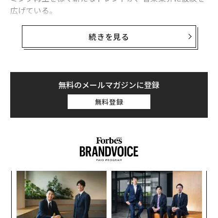
功がある」──約2年前の本誌のインタビューでそう述
広げている。
べていたマッキノンはいま、絶好のタイミングでAIの爆
発的普及の波に乗れたと感じている。Oktaの設立は、今
AI生成によるアーティストがビルボードの複数
続きを見る
チャートに毎週登場
から約16年前の2009年のこと。
この4週間、毎週必ずAI作品が新たにビルボードのチャ
金融危機の真っ只中のその当時、生後6カ月の娘を抱え
ートに登場した。たとえば今週は、
て将来を不安がる妻を、
無料のメールマガジンに登録
ブレイキング・ラスト
と名乗るAIによるカントリーミュ
十数ページにおよぶパワポのプレゼン資料を作って説得
ージックのプロジェクトが『Livin’ On Borrowed Tim
無料登録
した話
e』と『Walk My Walk』という2曲をカントリー楽曲売
はテック業界で広く知られている。20代前半での起業が
上チャートに送り込んだ。
当たり前のシリコンバレーで、37歳という遅咲きの年齢
で会社を立ち上げた彼にとって、AIブームは「3番目の
また先週は、AIが生み出したクリスチャン系アーティス
波」だ。
ト、ジュノ・スカイが新進アーティストチャートに初登
場し、今月初めにはAIアーティストの
エンリー・ブルー
キ
パ
次ページ ＞
新たな「創業の瞬間」
の『Through My Soul』がロック売上チャートにランク
か。
技
キャ
無
インした。ビルボードは、これらの楽曲がAIで生成され
革
R S
防
たものかどうかを確認するため、AI検出のプラットフォ
ク
1
2