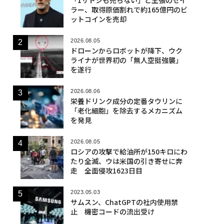
ラー、取得原価割れで約165億円のビ
ットコインを売却
2026.08.05
ドローンからロボットが降下、ウク
ライナが世界初の「無人空挺強襲」
を遂行
2026.08.06
栄養ドリンク成分の定番タウリンに
「老化細胞」を除去するメカニズム
を発見
2026.08.05
ロシアの攻撃で給油所が150キロにわ
たり全滅、ウは米国の引き寄せに奔
走 全面侵攻1623日目
2023.05.03
サムスン、ChatGPTの社内使用禁
止 機密コードの流出受け