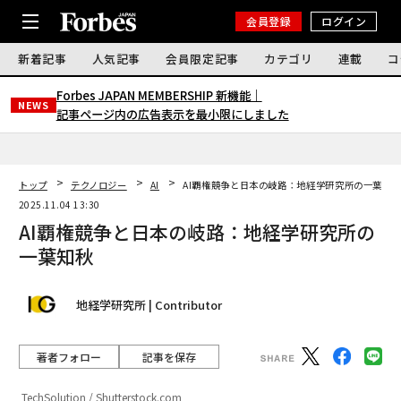
会員登録
ログイン
新着記事
人気記事
会員限定記事
カテゴリ
連載
コ
Forbes JAPAN MEMBERSHIP 新機能｜
NEWS
記事ページ内の広告表示を最小限にしました
トップ
テクノロジー
AI
AI覇権競争と日本の岐路：地経学研究所の一葉知
2025.11.04 13:30
AI覇権競争と日本の岐路：地経学研究所の
一葉知秋
地経学研究所 | Contributor
著者フォロー
記事を保存
TechSolution / Shutterstock.com