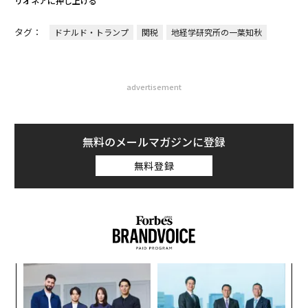
リオネアに押し上げる
タグ：
ドナルド・トランプ
関税
地経学研究所の一葉知秋
advertisement
無料のメールマガジンに登録
無料登録
内
グ
実