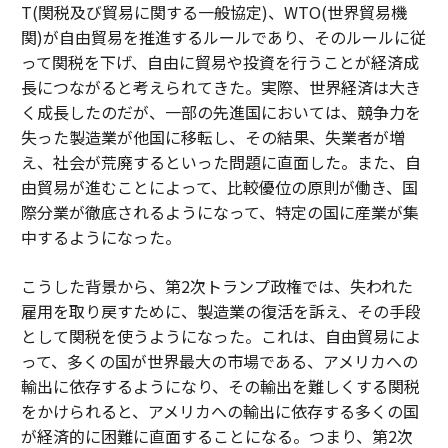
T(関税及び貿易に関する一般協定)、WTO(世界貿易機
関)が自由貿易を推進するルールであり、そのルールに従
って関税を下げ、自由に貿易や投資を行うことが経済成
長につながると考えられてきた。実際、世界経済は大き
く成長したのだが、一部の先進国においては、競争力を
失った製造業が他国に移転し、その結果、失業者が増
え、社会が荒廃するといった問題に直面した。また、自
由貿易が進むことによって、比較優位の原則が働き、国
際分業が徹底されるようになって、特定の国に産業が集
中するようになった。
こうした背景から、第2次トランプ政権では、失われた
雇用を取り戻すために、製造業の復活を訴え、その手段
として関税を使うようになった。これは、自由貿易によ
って、多くの国が世界最大の市場である、アメリカへの
輸出に依存するようになり、その輸出を難しくする関税
をかけられると、アメリカへの輸出に依存する多くの国
が経済的に困難に直面することになる。つまり、第2次