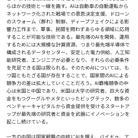
らほかの技術と一線を画す。AIは自動車の自動運転から
ネットワーク化された戦場での意思決定支援、ドローン
のスウォーム（群れ）制御、ディープフェイクによる影
響力工作まで、軍事、民間を問わずあらゆる領域に応用
することが可能な技術である。最先端のAIを開発、運用
するためには大規模な計算資源、つまり最先端半導体で
構成されるデータセンター、安定した電力供給、人工知
能研究者、エンジニアが必要となり、それらの必要条件
を充足できる国は限られる。そのためAIについては、も
つ国ともたざる国が存在することで、国家間のAIによる
競争力の差は拡大していくことだろう。AI覇権競争の中
心は米国と中国であり、米国は大学の研究者、巨大な資
金をもつグーグルやメタといったビッグテック、数多の
ベンチャーキャピタルから資金提供を受けるスタートア
ップが最先端の研究者と資金を武器にイノベーションを
起こし続けている。
一方の中国は国家戦略の中核にAIを据え、バイドゥ、ア