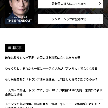
最新号の購入はこちらから
メンバーシップに登録する
関連記事
政策は整うも人材不足―米国の鉱業再興に立ちはだかる壁
ゆっくりと、それから一気に──アメリカが「アメリカ」でなくなる日
もし米最高裁が「トランプ関税を違法」と判断したら何が起きるのか？
「人間への関税」トランプによるH-1Bビザ申請料1500万円、米国外の新興
企業には好機
トランプの貿易戦争、中国企業が出資の「米レアアース鉱山所有者」をビ