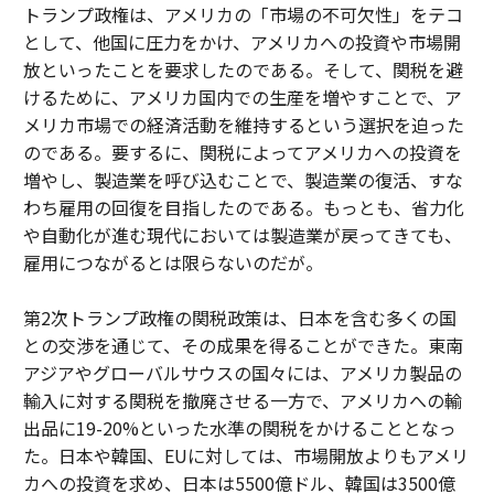
トランプ政権は、アメリカの「市場の不可欠性」をテコ
として、他国に圧力をかけ、アメリカへの投資や市場開
放といったことを要求したのである。そして、関税を避
けるために、アメリカ国内での生産を増やすことで、ア
メリカ市場での経済活動を維持するという選択を迫った
のである。要するに、関税によってアメリカへの投資を
増やし、製造業を呼び込むことで、製造業の復活、すな
わち雇用の回復を目指したのである。もっとも、省力化
や自動化が進む現代においては製造業が戻ってきても、
雇用につながるとは限らないのだが。
第2次トランプ政権の関税政策は、日本を含む多くの国
との交渉を通じて、その成果を得ることができた。東南
アジアやグローバルサウスの国々には、アメリカ製品の
輸入に対する関税を撤廃させる一方で、アメリカへの輸
出品に19-20%といった水準の関税をかけることとなっ
た。日本や韓国、EUに対しては、市場開放よりもアメリ
カへの投資を求め、日本は5500億ドル、韓国は3500億