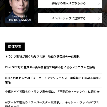
最新号の購入はこちらから
メンバーシップに登録する
関連記事
トランプ関税が開く地経学の扉：地経学研究所の一葉知秋
ChatGPTなど生成AIが長時間会話で制御不能に陥るメカニズムを解明
850人の著名人がAI「スーパーインテリジェンス」開発禁止を求める請願に
署名
中東ドバイで膨らむトランプ家の収益、「不動産のトークン化」は進むか
AIブームで復活の「スーパースター投資家」、キャシー・ウッドがバブル
懸念を一蹴