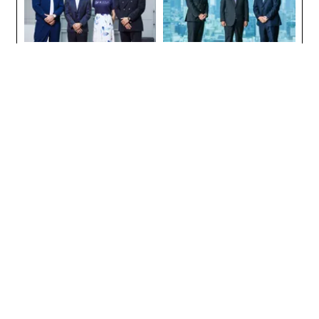
〈7
全
ャ
ト
リア
挑戦は個から始まり、共創に
「老舗は常に新しい」。創業
UM
よって加速する NORQAIN JA
360年ＹＵＡＳＡとカクシン
PAN 特別座談会
CEO田尻望が語る、AIを超え
る人の価値
アフリカの農村の通信、小1
目先の転職ではなく「10年後
の壁。2人の挑戦者が手にし
の価値」をつくる──アサイ
た「次なる武器」
ンの長期伴走型支援とは