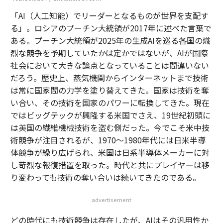
「AI（人工知能）でリーダーとなるものが世界を支配す
る」。ロシアのプーチン大統領が2017年に述べた言葉で
ある。プーチン大統領が2025年の生成AIを巡る各国の熾
烈な競争を予期していたかは定かではないが、AIが国際
社会において大きな論点となっていることは間違いない
だろう。歴史上、蒸気機関からインターネットまで技術
は常に国家間の力学を塗り替えてきた。国家は技術を奪
い合い、その技術を国家のパワーに転換してきた。現在
ではビッグテックが興隆する米国でさえ、19世紀初頭に
は英国の繊維機械技術を盗む側だった。今でこそ米中技
術競争が注目されるが、1970〜1980年代には日米半導
体競争が繰り広げられ、米国は日系半導体メーカーに対
し苛烈な報復措置を取った。時代と共にプレイヤーは移
り変わっても技術の奪い合いは続いてきたのである。
advertisement
どの時代にも技術競争は存在したが、AIはその汎用性か