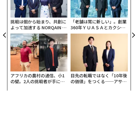
全
ャ
ト
リア
挑戦は個から始まり、共創に
「老舗は常に新しい」。創業
UM
よって加速する NORQAIN JA
360年ＹＵＡＳＡとカクシン
PAN 特別座談会
CEO田尻望が語る、AIを超え
る人の価値
アフリカの農村の通信、小1
目先の転職ではなく「10年後
の壁。2人の挑戦者が手にし
の価値」をつくる──アサイ
た「次なる武器」
ンの長期伴走型支援とは