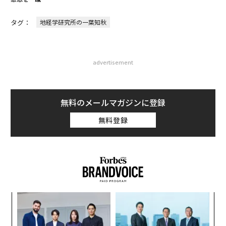
タグ：
地経学研究所の一葉知秋
advertisement
無料のメールマガジンに登録
無料登録
内
グ
実
〈7