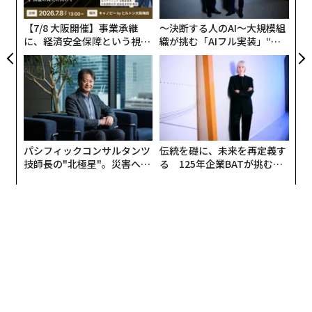
タグ：
ベンチャーキャピタル/VC
モビリティ
投資/投資家
は、社内のすべての端末に当社の軽量エージェントを導
ら
入することで、挙動を細かく把握し、業務を止めること
医療
【7/8 大阪開催】事業承継
〜決断する人のAI〜大規模組
なく安全性を高められる」とコレンダーはフォーブスに
に、経済安全保障という視点
織が挑む「AIフル実装」“使
が加わるとき──経営者が問
う”企業から“動く”企業へ【N
語った。
われる新たな判断軸
TTドコモビジネス×PwC】
advertisement
パシフィックコンサルタンツ
伝統を礎に、未来を再定義す
技師長の"北極星"。災害への
る 125年企業BATが挑むス
無力感を乗り越え見つけた、
モークレスな未来
防災一筋20年の答え