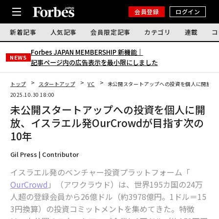
会員登録
ログイン
新着記事
人気記事
会員限定記事
カテゴリ
連載
コ
Forbes JAPAN MEMBERSHIP 新機能｜
NEWS
記事ページ内の広告表示を最小限にしました
トップ
スタートアップ
VC
未公開スタートアップへの投資を個人に開放、イス
2025.10.30 18:00
未公開スタートアップへの投資を個人に開
放、イスラエル発OurCrowdが目指す次の
10年
Gil Press | Contributor
イスラエル発のベンチャー投資プラットフォーム「
OurCrowd
」（アワクラウド）は、世界195カ国の24万
人超の登録会員から26億ドル（約3978億円。1ドル＝15
3円換算）の投資コミットメントを集めてきた。特徴