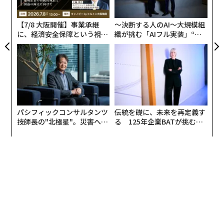
なったのか、イスラエル発スタートアップの資金流入が
ら
戦時下でも鈍らない理由、そしてOurCrowdが次の10年
【7/8 大阪開催】事業承継
〜決断する人のAI〜大規模組
で何を切り口に「10倍成長」を狙うのかを見ていく。
に、経済安全保障という視点
織が挑む「AIフル実装」“使
が加わるとき──経営者が問
う”企業から“動く”企業へ【N
われる新たな判断軸
TTドコモビジネス×PwC】
パシフィックコンサルタンツ
伝統を礎に、未来を再定義す
技師長の"北極星"。災害への
る 125年企業BATが挑むス
無力感を乗り越え見つけた、
モークレスな未来
防災一筋20年の答え