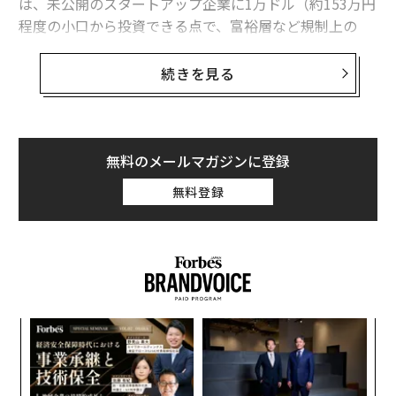
は、未公開のスタートアップ企業に1万ドル（約153万円
程度の小口から投資できる点で、富裕層など規制上の
「認定投資家」だけが早い段階で成長企業に入れるとい
う従来の米国型のルールを個人側に引き寄せたところに
続きを見る
ある。
創業者ジョン・メドベッドがCEOから会長に移ると公表
されたことで、同社が掲げてきた「ベンチャー投資の民
無料のメールマガジンに登録
主化」は次の段階に進める局面に入った。現在米国で
無料登録
は、多くの有力テック企業が長く未公開のまま巨額の評
価額を維持し、個人投資家の目に触れる前に価値成長の
大半を終えてしまう構造が定着しつつある。OurCrowd
はこの閉じた非公開市場（プライベート・マーケット）
への入り口を個人側に開き、イスラエルとシリコンバレ
ーを軸にサイバーセキュリティ、AI、医療などの分野へ
目
資金と人材ネットワークを流し込んできた。
の
ン
「
本稿では、なぜ個人マネーが未公開市場に入れるように
─