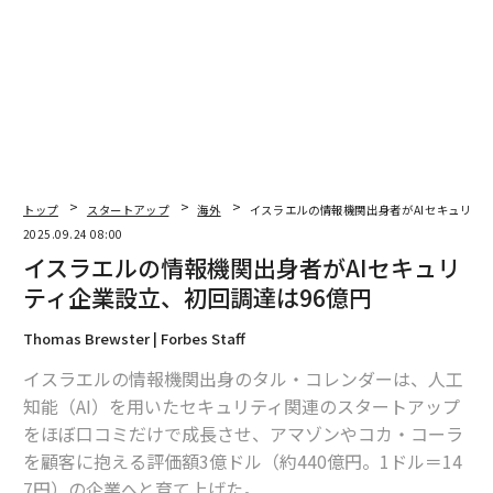
トップ
スタートアップ
海外
イスラエルの情報機関出身者がAIセキュリテ
2025.09.24 08:00
翻訳＝上田裕資
イスラエルの情報機関出身者がAIセキュリ
ティ企業設立、初回調達は96億円
2026年9月号発売中
Thomas Brewster | Forbes Staff
イスラエルの情報機関出身のタル・コレンダーは、人工
知能（AI）を用いたセキュリティ関連のスタートアップ
最新号の購入はこちらから
をほぼ口コミだけで成長させ、アマゾンやコカ・コーラ
を顧客に抱える評価額3億ドル（約440億円。1ドル＝14
メンバーシップに登録する
7円）の企業へと育て上げた。