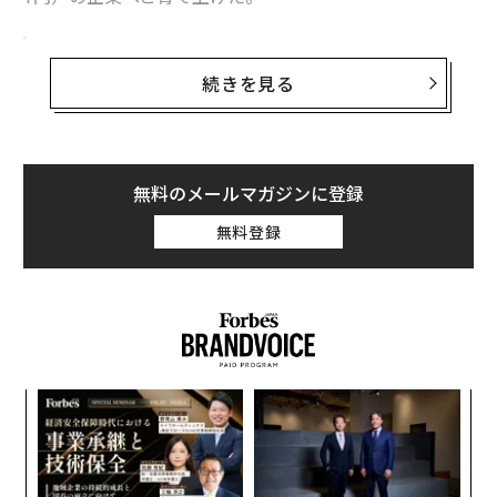
悪用されかねない設定ミスを40人の精鋭で洗い
出す
続きを見る
関連記事
コレンダーは、無駄を削ぎ落とした経営スタイルを好
む。10代でハッキングの世界に足を踏み入れ、イスラエ
イスラエルの情報機関出身者がAIセキュリティ企業設立、初回調達は96億
ルの情報機関でサイバー防衛に従事した経歴を持つ彼女
円
無料のメールマガジンに登録
はいま、40人の精鋭チームを率いている。彼らは、ITセ
AIを活用し企業の不正を自動で検知、弁護士に「集団訴訟の種」を売るビ
キュリティの中でも目立たないが不可欠な仕事──ネッ
無料登録
ジネス
トワーク上の端末を調べ、過剰なアクセス権限や古いソ
フトウェアなど、悪用されかねない設定ミスを見つけ出
AIの未来を支える「光インフラ」のイスラエル企業Teramountが74億円調
達
すこと──に取り組んでいる。
眼球手術はロボットが引き継ぐしかない 眼科医不足の悪化に挑むスタート
かつて「Gytpol」として知られた同社は、現在「Reme
アップ
dio（レメディオ）」に改称し、ハッカーの視点で侵入
目
戦争終結後のイスラエルで期待される「スタートアップブーム」
に利用可能な設定ミスを検知するAIモデルを開発した。
の
ン
このモデルは企業のIT部門にアラートを発し、管理者が
「
イスラエル
フードテック
スタートアップ
ワンクリックで修正できる仕組みを整えている。「企業
─