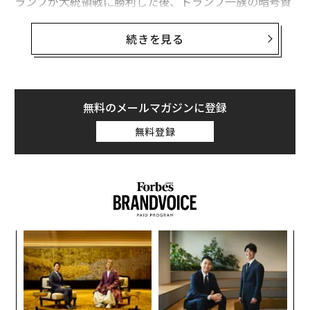
ランプが大統領戦に勝利した後、トランプ一族の暗号資
産事業であるワールド・リバティ・フィナンシャルを積
極的に支援してきた人物でもある。
続きを見る
「トランプ大統領は憲法上の権限を行使し、恩
赦する」
無料のメールマガジンに登録
「トランプ大統領は憲法上の権限を行使し、（ジャオ
を）恩赦する」と、ホワイトハウス報道官のキャロライ
無料登録
ン・レヴィットは23日の声明で述べた。さらに、「バイ
デン政権は暗号資産への戦争の一環としてジャオを起訴
した」と付け加えた。
ウォール・ストリート・ジャーナルは、事情に詳しい関
係者の話として、トランプは22日に恩赦文書へ署名した
るか
エ
と報じた。
、く
設オ
が
A
が
顧客
pa
翻訳＝江津拓哉