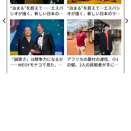
T
“泊まる”を超えて──エスパ
“泊まる”を超えて─エスパシ
シオが描く、新しい日本のラ
オが描く、新しい日本のラグ
メンバーシップに登録する
グジュアリー（前編）
ジュアリー（中編）
関連記事
「誠実さ」は競争力になるか
アフリカの農村の通信、小1
バイナンスが米国から撤退の可能性、SECからの提訴で
──WEOYモナコで見た、く
の壁。2人の挑戦者が手にし
ら寿司の経営哲学
た「次なる武器」
FTX、創業者の両親を提訴 息子から巨額の不正贈与と主張
FTX創業者の有罪判決を歓迎する香港の「Web3投資家」
暗号資産全面安を招いたバイナンスの疑惑、FTXと酷似
サム・アルトマンが「ビットコイン支持」宣言、米政府を批判
タグ：
仮想通貨/暗号資産
バイナンス
チャンポン・ジャオ