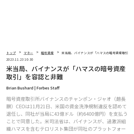
アブダビ政府系ファンド、暗号資産取引所「バイナンス」に3000億円出資
トランプ一族の暗号資産プロジェクト、4カ月で「83億円」の利益を計上
仮想通貨/暗号資産
ドナルド・トランプ
バイナンス
タグ：
マネーロンダリング/資金洗浄
チャンポン・ジャオ
トップ
マネー
暗号資産
米当局、バイナンスが「ハマスの暗号資産取引」
2023.11.23 10:30
米当局、バイナンスが「ハマスの暗号資産
advertisement
取引」を容認と非難
Brian Bushard | Forbes Staff
暗号資産取引所バイナンスのチャンポン・ジャオ（趙長
鵬）CEOは11月21日、米国の資金洗浄規制違反を認めて
退任し、同社が当局に43億ドル（約6400億円）を支払う
ことで同意した。米司法省は、バイナンスが、過激派組
織ハマスを含むテロリスト集団が同社のプラットフォー