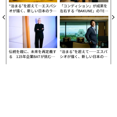
な
“泊まる”を超えて─エスパシ
「コンディション」が成果を
オが描く、新しい日本のラグ
左右する――「BAKUNE」のTEN
ジュアリー（中編）
TIALが支える「挑戦者の明
2026年9月号発売中
日」
最新号の購入はこちらから
メンバーシップに登録する
伝統を礎に、未来を再定義す
“泊まる”を超えて──エスパ
る 125年企業BATが挑むス
シオが描く、新しい日本のラ
モークレスな未来
グジュアリー（前編）
関連記事
米当局、バイナンスが「ハマスの暗号資産取引」を容認と非難
暗号資産全面安を招いたバイナンスの疑惑、FTXと酷似
米SECがバイナンスへの訴訟を取り下げ、トランプの暗号資産の上場直後に