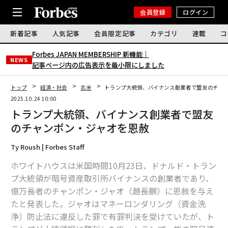
会員登録
ログイン
新着記事
人気記事
会員限定記事
カテゴリ
連載
コ
Forbes JAPAN MEMBERSHIP 新機能｜
NEWS
記事ページ内の広告表示を最小限にしました
トップ
経済・社会
北米
トランプ大統領、バイナンス創業者で盟友のチャ
2025.10.24 10:00
トランプ大統領、バイナンス創業者で盟友
のチャンポン・ジャオを恩赦
Ty Roush | Forbes Staff
ホワイトハウスは米国時間10月23日、ドナルド・トラン
プ大統領が暗号資産取引所バイナンスの創業者であり、
億万長者のチャンポン・ジャオ（趙長鵬）に恩赦を与え
たと発表した。ジャオはマネーロンダリング（資金洗
浄）防止法に違反した罪で有罪判決を受けていたが、ト