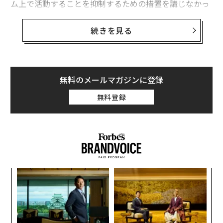
ム上で活動することを抑制するための措置を講じなかっ
たとして非難している。
続きを見る
バイナンスとジャオは、シアトルの連邦裁判所で資金洗
浄規制違反を認め、司法省と商品先物取引委員会に43億
ドルの罰金と賠償金を支払うことで合意した。ジャオ
は、CEOを即刻辞任することに同意した。
無料のメールマガジンに登録
無料登録
この合意の一環として、バイナンスは財務省の金融犯罪
取締ネットワークおよび外国資産管理局とも和解した。
編集＝上田裕資
義す
内
むス
グ
2026年9月号発売中
実
〜
全
織
最新号の購入はこちらから
う