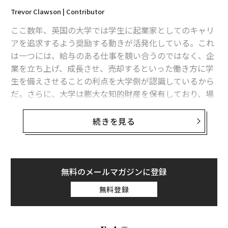
ります。遅すぎれば、ビジネスは停滞します。鍵となる
Trevor Clawson | Contributor
のは、計画的に行うことです。
ここ数年、英国の大学では学生に起業家としてのキャリ
• 引き継ぐ前にシステム化する。
アを追求するよう奨励する動きが活発化している。これ
は一つには、給与のある仕事を競い合うのではなく、企
会社のピッチ、発見のための質問、反論への対応、次の
業を立ち上げ、成長させ、売却するといった働き方に学
ステップを文書化した「生きた営業プレイブック」を作
生を備えさせることの利点を大学側が認識しているから
成しましょう。私が効果的だと感じたアプローチの一つ
だ。さらに、大学は膨大な知的財産を保有しており、場
は、営業会話の正確な流れを概説したシンプルな文書を
合によってはスピンアウト企業を通じてそれらを活用し
作成し、通話ごとに改良していくことです。このような
収益化したいと考えている。
続きを見る
プレイブックは、初期の学びを保存するだけでなく、将
来の営業担当者に明確な青写真を提供することができま
しかし問題がある。卒業生には選択肢がある。彼らはア
す。
イデアやスキルを豊富に持っているかもしれないが、ビ
ジネスの基礎がなければ、より伝統的なキャリアパスを
無料のメールマガジンに登録
• 自分自身をクローンするように採用する。
選ぶ方が自分の野心を実現できると結論づけるかもしれ
無料登録
ない。
最初の営業担当者には、あなたの言葉だけでなく、ピッ
チの背後にある考え方とエネルギーも吸収できるよう、
これはケンブリッジ大学キングスカレッジの