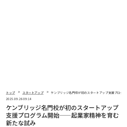
身を引くタイミングを見極める
とはいえ、創業者がずっと唯一の営業担当者であり続け
ることはできません。成長には移行が必要であり、タイ
ミングが全てです。例えば、あなたのスケジュールが成
長のボトルネックになっていることに気づくかもしれま
せん。あなた個人で対応できる以上の需要があるため、
機会を逃し始めるかもしれません。あるいは単に、取引
が予測可能なパターンに従い始め、会社が反復可能な営
業プロセスを開発したという場合もあるでしょう。
これらは、変化に向けて準備すべき時が来たというシグ
ナルです。
トップ
スタートアップ
ケンブリッジ名門校が初のスタートアップ支援プログラ
2025.09.26 09:14
勢いを失わずに営業を移行する方法
ケンブリッジ名門校が初のスタートアップ
支援プログラム開始——起業家精神を育む
営業の移行は、会社の成長における最も繊細な段階の一
新たな試み
つです。あまりに急いで行えば、勢いを失う可能性があ