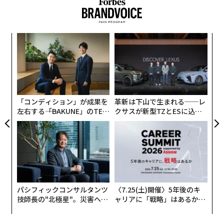
密接に見学させましょう。スキルは訓練できますが、新
起業家精神ラボ
の共同創設者兼ディレクターであるカミ
しい営業担当者と創業者のトーンや文化の間の一致を生
アル・モハデス氏も認める現実だ。「ケンブリッジは世
み出すことは、特に初期段階で重要だと考えています。
界を変える発見の源となってきましたが、ここで学ぶ多
〜
くの人にとって起業は最初に思い浮かぶことではありま
織
• 最大の機会には関与し続ける。
せん」と彼は述べた。
う
“
T
シ
チームを雇った後も、営業から完全に姿を消す必要はあ
モハデス氏は同カレッジ初のテクノロジーインキュベー
グ
りません。エンタープライズレベルのピッチや重要な取
ターであるSPARK 1.0の立ち上げについてコメントし
引に関与し続けることで、継続性を確保しながらチーム
「コンディション」が成果を
革新は下山で生まれる──レ
た。学生と卒業生を対象としたSPARKは、参加者に馴染
左右する――「BAKUNE」のTEN
クサスが新型TZとESに込め
を指導することができます。時間の経過とともに、バラ
みのない世界への足がかりを提供するよう設計されてい
TIALが支える「挑戦者の明
た「DISCOVER」の哲学
ンスが変化し、最終的には完全に手を引くことができる
る。モハデス氏の見解では、起業家志望者に起業への道
日」
ようになるでしょう。
筋を提供する差し迫った経済的理由がある。「経済成長
を促進するには、次世代が自分たちのアイデアがどのよ
• データに基づいて監督する。
うに産業や社会を形作るかについて大胆に考えるよう鼓
舞する必要があります。私たちはSPARKが触媒となり、
堅牢なCRMとレポートシステムを持つことで、すべての
パシフィックコンサルタンツ
〈7.25(土)開催〉5年後のキ
学生に企業設立の現実を示すことを望んでいます」
技師長の"北極星"。災害への
ャリアに「戦略」はあるか。
通話に参加する必要なく、何が起きているかを把握し続
無力感を乗り越え見つけた、
トップエグゼクティブのキャ
けることができます。パイプラインの速度、コンバージ
これが売り込み文句だが、スタートアップの旅のまさに
防災一筋20年の答え
リアに触れる1日│CAREER S