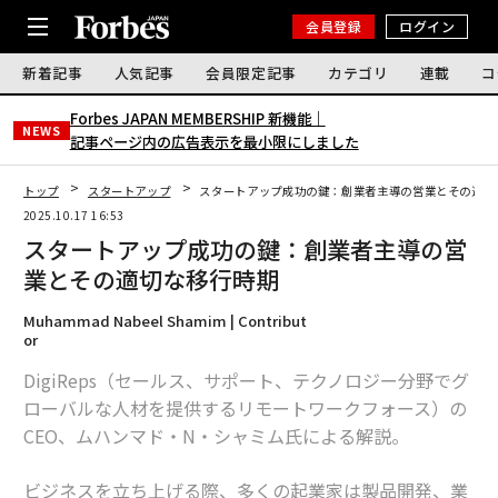
会員登録
ログイン
新着記事
人気記事
会員限定記事
カテゴリ
連載
コ
Forbes JAPAN MEMBERSHIP 新機能｜
NEWS
記事ページ内の広告表示を最小限にしました
トップ
スタートアップ
スタートアップ成功の鍵：創業者主導の営業とその適切
2025.10.17 16:53
スタートアップ成功の鍵：創業者主導の営
業とその適切な移行時期
Muhammad Nabeel Shamim | Contribut
or
DigiReps（セールス、サポート、テクノロジー分野でグ
ローバルな人材を提供するリモートワークフォース）の
CEO、ムハンマド・N・シャミム氏による解説。
ビジネスを立ち上げる際、多くの起業家は製品開発、業