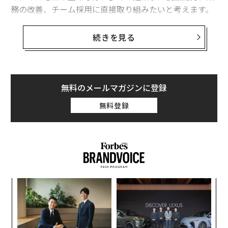
務の改善、チーム採用に直接取り組みたいと考えます。
しかし私の経験では、会社の最初期段階で最も重要なの
は営業です。そして、その営業を主導するのに最も適し
続きを見る
ているのは創業者自身だと考えています。
創業初期において、顧客は単に製品やサービスを購入し
ているのではなく、「信念」を買っているのです。アー
無料のメールマガジンに登録
リーアダプターは確信とビジョンを求めており、それを
無料登録
本物の形で提供できるのは多くの場合、創業者だけなの
です。
創業者が最初に営業を担うべき理由
•
顧客はまず創業者を買う。
最初期の段階では、製品は
不完全で、ウェブサイトは洗練されておらず、プロセス
〜
もまだ形作られている途中です。最初の顧客は、創業者
織
う
の確信、ビジョンの明確さ、そして構築中のものを描写
“
T
する能力に心を動かされる傾向があります。営業担当者
シ