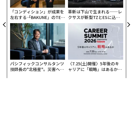
グ
を雇っても、同じ真正性を再現することは難しいでしょ
う。
「コンディション」が成果を
革新は下山で生まれる──レ
左右する――「BAKUNE」のTEN
クサスが新型TZとESに込め
TIALが支える「挑戦者の明
た「DISCOVER」の哲学
• 直接的なフィードバックは貴重。
創業者が営業をリー
日」
ドする際、単に売り込むだけでなく、聞く耳を持つべき
です。あらゆる反対意見や躊躇は、製品市場適合性、価
格設定、メッセージングに関する生きたフィードバック
になります。私が話した多くの創業者は、こうした会話
の後に自分のピッチを何度も書き直しており、この迅速
パシフィックコンサルタンツ
〈7.25(土)開催〉5年後のキ
な改善サイクルは、直接聞いている場合に格段に容易に
技師長の"北極星"。災害への
ャリアに「戦略」はあるか。
無力感を乗り越え見つけた、
トップエグゼクティブのキャ
なります。
防災一筋20年の答え
リアに触れる1日│CAREER S
UMMIT 2026
• 営業文化はここから始まる。
初期の営業通話で創業者
が取るアプローチが、会社の営業文化のDNAを形作りま
す。例えば、過剰な約束をすれば、過剰な約束をするチ
ームが生まれます。透明性と誠実さをもって販売すれ
ば、信頼の文化が生まれます。その基調は最初の取引で
設定され、創業者から直接流れ出るべきものです。