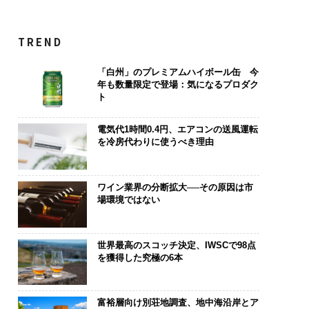
TREND
「白州」のプレミアムハイボール缶 今
年も数量限定で登場：気になるプロダク
ト
電気代1時間0.4円、エアコンの送風運転
を冷房代わりに使うべき理由
ワイン業界の分断拡大──その原因は市
場環境ではない
世界最高のスコッチ決定、IWSCで98点
を獲得した究極の6本
富裕層向け別荘地調査、地中海沿岸とア