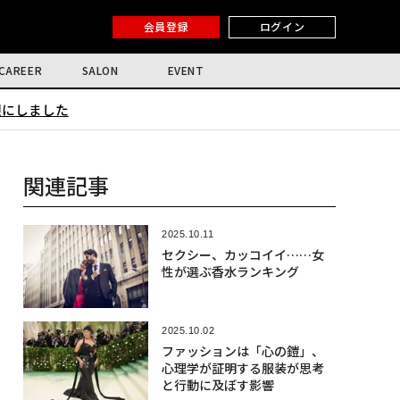
会員登録
ログイン
CAREER
SALON
EVENT
限にしました
関連記事
2025.10.11
セクシー、カッコイイ……女
性が選ぶ香水ランキング
2025.10.02
ファッションは「心の鎧」、
心理学が証明する服装が思考
と行動に及ぼす影響