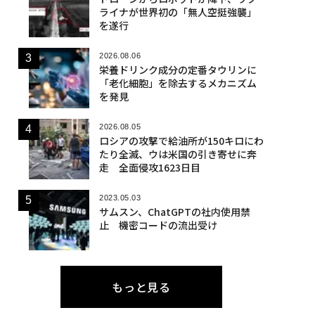
ライナが世界初の「無人空挺強襲」
を遂行
2026.08.06
栄養ドリンク成分の定番タウリンに
「老化細胞」を除去するメカニズム
を発見
2026.08.05
ロシアの攻撃で給油所が150キロにわ
たり全滅、ウは米国の引き寄せに奔
走 全面侵攻1623日目
2023.05.03
サムスン、ChatGPTの社内使用禁
止 機密コードの流出受け
もっと見る