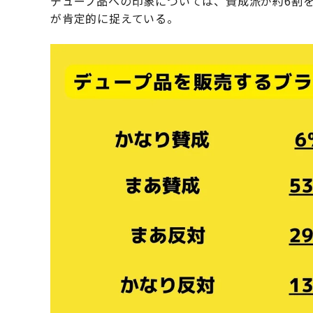
デュープ品への印象については、賛成派が約6割
が肯定的に捉えている。