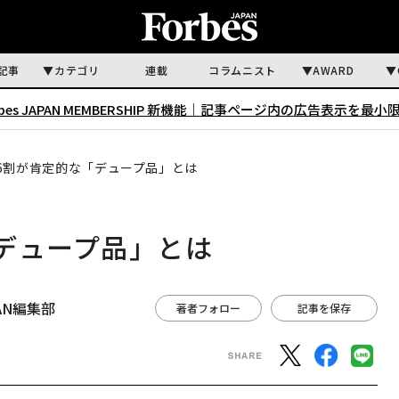
記事
カテゴリ
連載
コラムニスト
AWARD
rbes JAPAN MEMBERSHIP 新機能｜
記事ページ内の広告表示を最小
6割が肯定的な「デュープ品」とは
デュープ品」とは
APAN編集部
著者フォロー
記事を保存