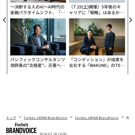
である。一般的な原因としては、レガシーストレージ、
〜決断する人のAI〜AI時代の
〈7.25(土)開催〉5年後のキ
メタデータの欠如、コスト重視の放置などが挙げられ
金融パラダイムシフト、「超
ャリアに「戦略」はあるか。
個別化」の核心 【MUFG×ウ
トップエグゼクティブのキャ
る。
ェルスナビ×PwC】
リアに触れる1日│CAREER S
UMMIT 2026
放置されたダークデータはリスクを生み出す。IBMの研
究では、「そのデータの60%がミリ秒単位で真の価値を
失う」ことが
強調されている
。さらに悪いことに、
ストレージとセキュリティの見落とし
により機密コンテ
パシフィックコンサルタンツ
「コンディション」が成果を
ンツが露出し、GDPR、CCPA、SOX違反を引き起こし、
技師長の"北極星"。災害への
左右する――「BAKUNE」のTEN
無力感を乗り越え見つけた、
TIALが支える「挑戦者の明
潜在的な罰金や評判の低下を招く可能性がある。
防災一筋20年の答え
日」
しかし、現代の分析リーダーたちはダークデータを未開
拓の知的資本として認識している。積極的な分析を採用
している企業は、非効率性の特定、新たなトレンド、競
合他社に先駆けた弱いシグナルの検出などのブレークス
ルーを報告している。要するに、AIによって導かれる暗
トップ
Forbes JAPAN BrandVoice
Forbes JAPAN BrandVoice
内製
闇の中のデータが、ミッションクリティカルになるので
ある。
2026.07.24 16:00