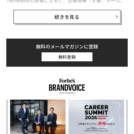
TechRadarの記事によると、企業情報（文書、メール、
動画）の
約90%
が非構造化システムに眠ったままになっ
ているという。この「ダークデータ」は単に放置されて
続きを見る
いるだけでなく、リスク要因でもある。生成AIとスケー
ラブルなナレッジグラフ（KG）の組み合わせが、この影
の領域に光を当て、潜在的なアーカイブを戦略的インテ
リジェンスに変換している。
無料のメールマガジンに登録
無料登録
経営幹部にとって、その結果はより賢明な意思決定、よ
り厳格なガバナンス、部門横断的な俊敏性、そしてリス
ク管理、コンプライアンス、業務洞察における測定可能
なリターンをもたらすことが期待される。
ダークデータが秘める脅威と機会
革
企業は膨大な業務データを生成している：サーバーロ
変え
ク
FE
た「
グ、クライアントメール、会議室の録音、アーカイブさ
目
0年
れたプレゼン資料など。しかし、このデータのほとんど
の
ン
は見られず、インデックス化されず、分析されないまま