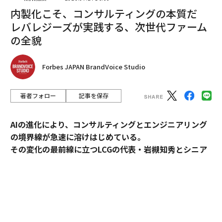
内製化こそ、コンサルティングの本質だ
ナレッジグラフ：AIの要
レバレジーズが実践する、次世代ファーム
の全貌
ナレッジグラフは、テキストの断片をはるかに超えて、
セマンティクス、メタデータ、コンテキストを網羅する
相互接続されたエンティティと関係としてデータをモデ
Forbes JAPAN BrandVoice Studio
ル化する。生成AIと組み合わせると、これらのグラフは
非構造化入力（メール、文書、動画トランスクリプト）
著者フォロー
記事を保存
を処理し、構造化された洞察に変換できるセマンティッ
クレイヤーを形成する。
AIの進化により、コンサルティングとエンジニアリング
の境界線が急速に溶けはじめている。
これにより、データから洞察へのパイプラインが劇的に
その変化の最前線に立つLCGの代表・岩槻知秀とシニア
強化される。キーワード検索の代わりに、経営幹部はニ
パートナー・内田秀一が、新時代のコンサルティングの
ュアンスのある、コンテキストを意識した質問（例：
実像を語る。
「前四半期の規制変更後に契約逸脱のあるサプライヤー
はどれか？」）を投げかけることができる。彼らは迅速
で、根拠があり、防御可能な回答を得ることができる。
コンサルティングとエンジニアリング。明確に分断され
てきたふたつの領域が、AIの進化によって急速に境界を