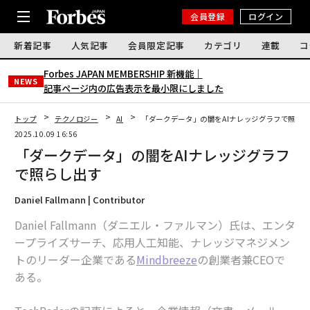
会員登録
ログイン
新着記事
人気記事
会員限定記事
カテゴリ
連載
コ
Forbes JAPAN MEMBERSHIP 新機能｜
NEWS
記事ページ内の広告表示を最小限にしました
トップ
テクノロジー
AI
「ダークデータ」の闇をAIナレッジグラフで照ら
2025.10.09 16:56
「ダークデータ」の闇をAIナレッジグラフ
で照らし出す
Daniel Fallmann | Contributor
Daniel Fallmann（ダニエル・ファルマン）氏は、エンタ
ープライズサーチ、応用人工知能、ナレッジマネジメン
トのリーダー企業である
Mindbreeze
の創業者兼CEOで
ある。