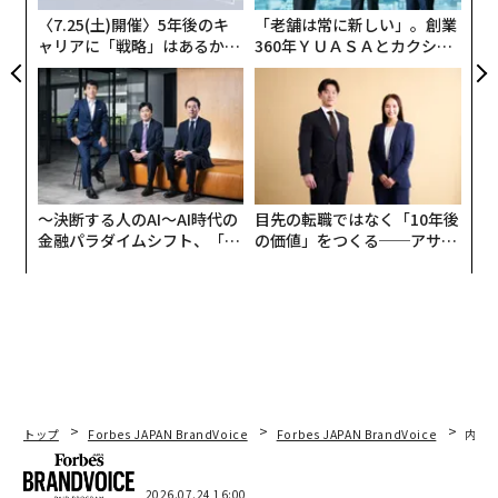
防
そして、これらのリスクが現実に起きている事例も見ら
〈7.25(土)開催〉5年後のキ
「老舗は常に新しい」。創業
れる。
ャリアに「戦略」はあるか。
360年ＹＵＡＳＡとカクシン
トップエグゼクティブのキャ
CEO田尻望が語る、AIを超え
リアに触れる1日│CAREER S
る人の価値
サムスンのエンジニアが誤って機密コードをChatGPTに
UMMIT 2026
漏洩
させ、同社は一時的に企業デバイスでの生成AI使用
を禁止した。プライバシーと主権に関する問題も浮上し
ている。イタリアの規制当局はプライバシー違反を理由
にChatGPTを一時的に
禁止
し、複数の国（および
NASA
〜決断する人のAI〜AI時代の
目先の転職ではなく「10年後
や
海軍
などの米国機関）はDeepSeekのデータ取扱いに
金融パラダイムシフト、「超
の価値」をつくる──アサイ
個別化」の核心 【MUFG×ウ
ンの長期伴走型支援とは
関する国家安全保障上の懸念から、同サービスをブロッ
ェルスナビ×PwC】
クまたは禁止している。
全体的な懸念の一部は、DeepSeekのプライバシーポリ
シーがユーザーデータを中国のサーバーに送信すること
を許可している点にある。中国の法律の下では、政府は
そのデータに自由にアクセスできる。同時に、DeepSee
トップ
Forbes JAPAN BrandVoice
Forbes JAPAN BrandVoice
内製
kには安全管理が欠けている。Ciscoの
調査
によると、有
害なプロンプトをブロックできず、他のAIモデルよりも
2026.07.24 16:00