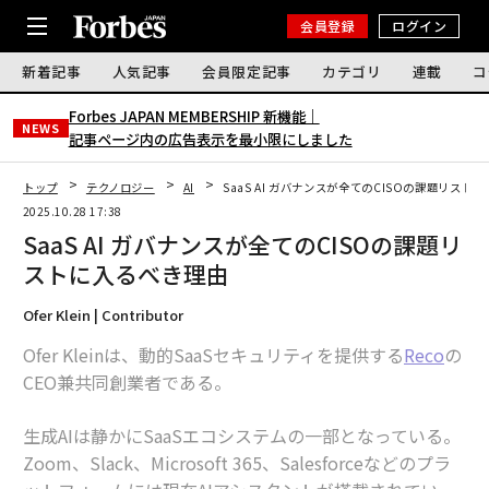
会員登録
ログイン
新着記事
人気記事
会員限定記事
カテゴリ
連載
コ
Forbes JAPAN MEMBERSHIP 新機能｜
NEWS
記事ページ内の広告表示を最小限にしました
トップ
テクノロジー
AI
SaaS AI ガバナンスが全てのCISOの課題リスト
2025.10.28 17:38
SaaS AI ガバナンスが全てのCISOの課題リ
ストに入るべき理由
Ofer Klein | Contributor
Ofer Kleinは、動的SaaSセキュリティを提供する
Reco
の
CEO兼共同創業者である。
生成AIは静かにSaaSエコシステムの一部となっている。
Zoom、Slack、Microsoft 365、Salesforceなどのプラ