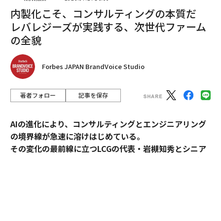
サイバー犯罪者に悪用されやすいことが判明している。
内製化こそ、コンサルティングの本質だ
セキュリティ研究者たちは、サイバー犯罪者がDeepSee
レバレジーズが実践する、次世代ファーム
kを使用してマルウェアを生成し、不正行為対策をバイ
の全貌
パスしている事例も観察している。
なぜ「単純に禁止する」が実質的な解決策にな
Forbes JAPAN BrandVoice Studio
らないのか
著者フォロー
記事を保存
これらのリスクを目の当たりにして、一部の組織は人気
のAIツールをブロックすることを選択するが、全面的な
AIの進化により、コンサルティングとエンジニアリング
禁止は効果の薄い手段であり、めったに機能しない。生
の境界線が急速に溶けはじめている。
成AIは現在多くのアプリケーションに組み込まれてお
その変化の最前線に立つLCGの代表・岩槻知秀とシニア
り、完全に無効化することは困難だ。
パートナー・内田秀一が、新時代のコンサルティングの
さらに、従業員はしばしば禁止措置を回避し、米国の労
実像を語る。
働者の
半数以上
がITの承認なしに職場で生成AIツールを
使用している。このシャドーAIの使用は、セキュリティ
コンサルティングとエンジニアリング。明確に分断され
チームの可視性と制御を低下させる。AIを禁止すること
てきたふたつの領域が、AIの進化によって急速に境界を