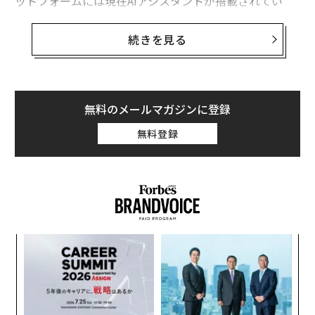
ットフォームには現在AIアシスタントが搭載されてい
る。これらのツールを使用して、会議の要約作成や定型
タスクの実行などが可能だ。最近の
調査
によると、米国
続きを見る
企業の95%が現在生成AIを使用している。これは昨年か
らの大幅な増加だ。しかし、このAI機能の急速な普及は
セキュリティリーダーたちに懸念を抱かせている。十分
な管理が行われていなければ、機密情報が漏洩したり、
無料のメールマガジンに登録
不適切な方法で使用されたりする可能性があるからだ。
無料登録
シャドーAIとその広範なリスク
従業員がITの知識や承認なしにAIアプリを使用する場
合、これはシャドーAIと呼ばれる。これは非公認のクラ
ウドアプリというシャドーIT問題に似ているが、今度は
AIサービスが対象となっている。AIプラットフォームの
内
無断使用により、組織はデータプライバシーの問題、コ
グ
実
ンプライアンス違反、さらには誤情報リスクにも知らず
パ
全
知らずのうちにさらされる可能性がある。
技
無