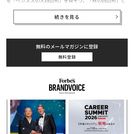
る「ペガススの大四辺形」を探そう。「秋の四辺形」と
も呼ばれる4つの星がつくるアステリズム（星群）はこ
の時期、日が暮れると東の地平線から昇ってきて、季節
続きを見る
の移り変わりを知らせてくれる。
無料のメールマガジンに登録
無料登録
A
顧客
pa
パ
ペガスス座の3つの星とアンドロメダ座の1つの星がつくる「ペガススの大
な
技
四辺形」（E. Slawik/NOIRLab/NSF/AURA/M. Zamani）
無