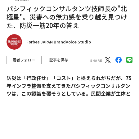
パシフィックコンサルタンツ技師長の"北
極星"。災害への無力感を乗り越え見つけ
た、防災一筋20年の答え
Forbes JAPAN BrandVoice Studio
著者フォロー
記事を保存
防災は「行政任せ」「コスト」と捉えられがちだが、75
年インフラ整備を支えてきたパシフィックコンサルタン
ツは、この認識を覆そうとしている。民間企業が主体と
なる新たなビジョン「サステナ∞レジリエンス社会」を
提唱。構想の旗振り役となった技師長・平川了治に、自
翻訳・編集＝荻原藤緒
身の思いと共に、ビジョンの要諦を聞いた。
2026年9月号発売中
「防災は、企業にとって自分ごとになりきれずにい