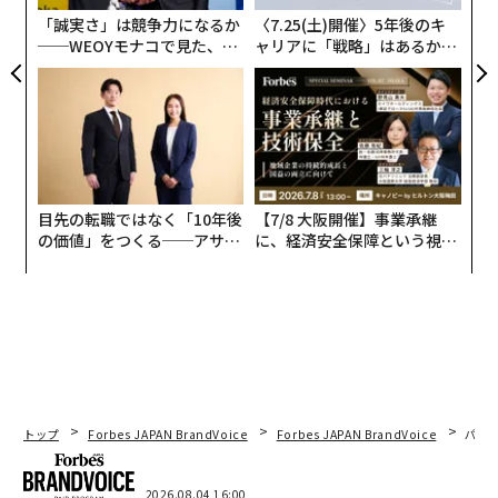
防
いつ、どこに見える？
「誠実さ」は競争力になるか
〈7.25(土)開催〉5年後のキ
──WEOYモナコで見た、く
ャリアに「戦略」はあるか。
空が暗くなったら東の方角を見てほしい。ほぼ同じ明る
ら寿司の経営哲学
トップエグゼクティブのキャ
リアに触れる1日│CAREER S
さの星が4つ、ひし形に並んでいるのが見つかるはず
UMMIT 2026
だ。一番上に光っているのがペガスス座の「シェアト」
で、右下が「マルカブ」、一番下の地平線に近いところ
にあるのが「アルゲニブ」、そして左側の星はアンドロ
メダ座の「アルフェラッツ」である。
目先の転職ではなく「10年後
【7/8 大阪開催】事業承継
の価値」をつくる──アサイ
に、経済安全保障という視点
ンの長期伴走型支援とは
が加わるとき──経営者が問
われる新たな判断軸
トップ
Forbes JAPAN BrandVoice
Forbes JAPAN BrandVoice
パシ
2026.08.04 16:00