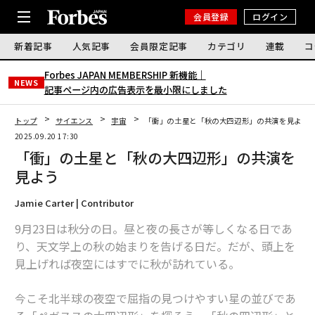
会員登録
ログイン
新着記事
人気記事
会員限定記事
カテゴリ
連載
コ
Forbes JAPAN MEMBERSHIP 新機能｜
NEWS
記事ページ内の広告表示を最小限にしました
トップ
サイエンス
宇宙
「衝」の土星と「秋の大四辺形」の共演を見よう
2025.09.20 17:30
「衝」の土星と「秋の大四辺形」の共演を
見よう
Jamie Carter | Contributor
9月23日は秋分の日。昼と夜の長さが等しくなる日であ
り、天文学上の秋の始まりを告げる日だ。だが、頭上を
見上げれば夜空にはすでに秋が訪れている。
今こそ北半球の夜空で屈指の見つけやすい星の並びであ