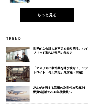
もっと見る
TREND
世界的な会計人材不足を乗り切る、ハイ
ブリッド型F&A部門の作り方
「アメリカに製造業を呼び戻せ！」〜デ
トロイト「再工業化」最前線（前編）
JALが参画する異形の次世代旅客機Z4
燃費5割減で2030年代就航へ