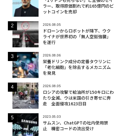
ラー、取得原価割れで約165億円のビ
ットコインを売却
2026.08.05
ドローンからロボットが降下、ウク
ライナが世界初の「無人空挺強襲」
を遂行
2026.08.06
栄養ドリンク成分の定番タウリンに
「老化細胞」を除去するメカニズム
を発見
2026.08.05
ロシアの攻撃で給油所が150キロにわ
たり全滅、ウは米国の引き寄せに奔
走 全面侵攻1623日目
2023.05.03
サムスン、ChatGPTの社内使用禁
止 機密コードの流出受け