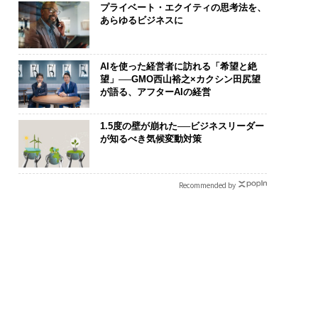
プライベート・エクイティの思考法を、
あらゆるビジネスに
AIを使った経営者に訪れる「希望と絶
望」──GMO西山裕之×カクシン田尻望
が語る、アフターAIの経営
1.5度の壁が崩れた──ビジネスリーダー
が知るべき気候変動対策
Recommended by