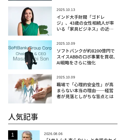
2025.10.13
インド大手財閥「ゴドレ
ジ」、43歳の女性相続人が率
いる「家具ビジネス」の近代
化
2025.10.09
ソフトバンクが約8200億円で
スイスABBのロボ事業を買収、
AI戦略をさらに強化
2025.10.09
職場で「心理的安全性」が高
まらない本当の理由──経営
者が見落としがちな盲点とは
人気記事
2026.08.06
「1サトシも売らない」と主張のセイ