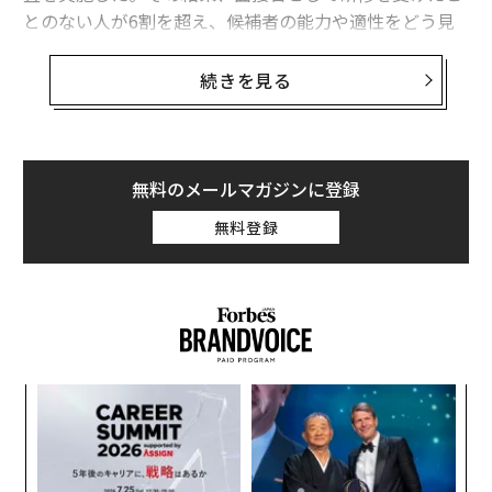
とのない人が6割を超え、候補者の能力や適性をどう見
極めるかに悩む声が多数寄せられた。
続きを見る
【調査概要】
■調査方法：インターネットによるアンケート
■調査期間：2025年7月15日～8月6日
■調査対象：『人事のミカタ』を利用する企業
無料のメールマガジンに登録
■有効回答数：179社
無料登録
経験豊富でも「研修は未受講」が多数
調査では「面接官経験10年以上」と答えた人が37％と最
多だった。一方で「研修を受けたことがある」と回答し
たのは36％にとどまった。つまり６割は「研修を受けた
ことがない」面接官ということになる。研修内容につい
伝
ては、講義形式の研修やセミナーが主流だった。
る
モ
内
図1】面接官としての経験はどのくらいありますか？
グ