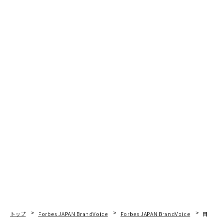
トップ
Forbes JAPAN BrandVoice
Forbes JAPAN BrandVoice
目先