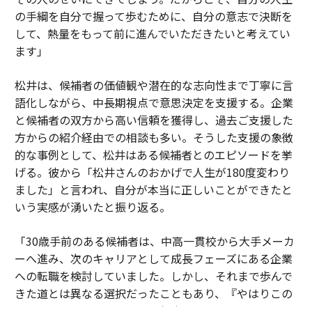
の手綱を自分で握って歩むために、自分の意志で決断を
して、熱量をもって前に進んでいただきたいと考えてい
ます」
松井は、候補者の価値観や潜在的な志向性まで丁寧に言
語化しながら、中長期視点で意思決定を支援する。企業
と候補者の双方から高い信頼を獲得し、過去ご支援した
方からの紹介経由での相談も多い。そうした支援の象徴
的な事例として、松井はある候補者とのエピソードを挙
げる。彼から「松井さんのおかげで人生が180度変わり
ました」と言われ、自分が本当に正しいことができたと
いう実感が湧いたと振り返る。
「30歳手前のある候補者は、中高一貫校から大手メーカ
ーへ進み、次のキャリアとして成長フェーズにある企業
への転職を検討していました。しかし、それまで歩んで
きた道とは異なる選択だったこともあり、『やはりこの
ままでいいのではないか』と何度も迷われていました。