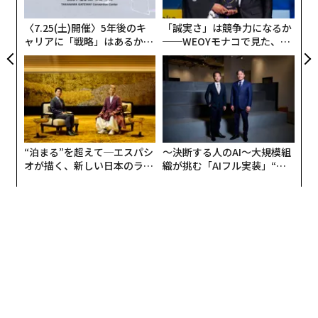
実
全
〈7.25(土)開催〉5年後のキ
「誠実さ」は競争力になるか
ャリアに「戦略」はあるか。
──WEOYモナコで見た、く
トップエグゼクティブのキャ
ら寿司の経営哲学
リアに触れる1日│CAREER S
UMMIT 2026
“泊まる”を超えて─エスパシ
〜決断する人のAI〜大規模組
オが描く、新しい日本のラグ
織が挑む「AIフル実装」“使
ジュアリー（中編）
う”企業から“動く”企業へ【N
TTドコモビジネス×PwC】
【図2】1年間で面接官を担当する回数はどのくらいです
か？