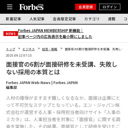
会員登録
ログイン
新着記事
人気記事
会員限定記事
カテゴリ
連載
コ
Forbes JAPAN MEMBERSHIP 新機能｜
NEWS
記事ページ内の広告表示を最小限にしました
トップ
ビジネス
経営・戦略
面接官の6割が面接研修を未受講、失敗しない
2025.09.12 07:15
面接官の6割が面接研修を未受講、失敗し
ない採用の本質とは
Forbes JAPAN Web-News | Forbes JAPAN
編集部
人材の確保がますます難しくなるなか、面接は企業にと
って不可欠なステップとなっている。エン・ジャパン株
式会社が運営する人事・採用担当者向けサイト「人事の
ミカタ」は、人事担当者を対象に「面接官」に関する調
査を実施した。その結果、面接官として研修を受けたこ