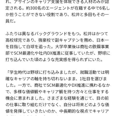
れ、アサインのキャリア支援を体現できる人材のみが認
定される。約300名のエージェントが在籍する中で6名し
か担うことができない役割であり、松井と多田もその一
員だ。
ふたりは異なるバックグラウンドをもつ。松井はかつて
高校球児であり、強豪校で副キャプテンを務め、日本一
を目指して白球を追った。大学卒業後は商社の鉄鋼事業
部でSCM最適化や社内DX推進に従事していたが、野球に
打ち込んでいた頃のような充実感を得られずにいた。
「学生時代は野球に打ち込みましたが、就職活動では明
確なキャリアの軸を持ち切れないまま、1社目を選びま
した。一方で、商社でSCM最適化やDX推進に携わるなか
で、多様な価値観やキャリア観を持つ方々と仕事をする
機会に恵まれました。さまざまな経験を通じて、目の前
の仕事に取り組むだけでなく、自分は将来どのような価
値を発揮していきたいのか、中長期的な視点でキャリア