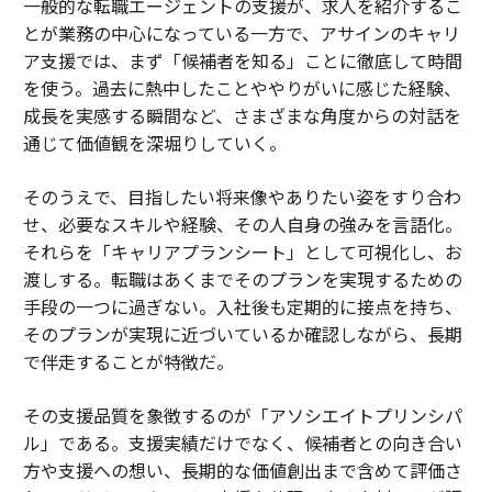
一般的な転職エージェントの支援が、求人を紹介するこ
とが業務の中心になっている一方で、アサインのキャリ
ア支援では、まず「候補者を知る」ことに徹底して時間
を使う。過去に熱中したことややりがいに感じた経験、
成長を実感する瞬間など、さまざまな角度からの対話を
通じて価値観を深堀りしていく。
そのうえで、目指したい将来像やありたい姿をすり合わ
せ、必要なスキルや経験、その人自身の強みを言語化。
それらを「キャリアプランシート」として可視化し、お
渡しする。転職はあくまでそのプランを実現するための
手段の一つに過ぎない。入社後も定期的に接点を持ち、
そのプランが実現に近づいているか確認しながら、長期
で伴走することが特徴だ。
その支援品質を象徴するのが「アソシエイトプリンシパ
ル」である。支援実績だけでなく、候補者との向き合い
方や支援への想い、長期的な価値創出まで含めて評価さ