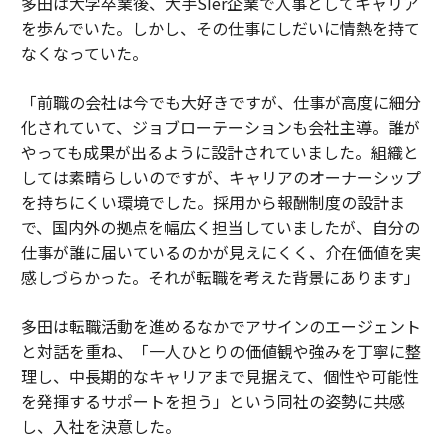
多田は大学卒業後、大手SIer企業で人事としてキャリア
を歩んでいた。しかし、その仕事にしだいに情熱を持て
なくなっていた。
「前職の会社は今でも大好きですが、仕事が高度に細分
化されていて、ジョブローテーションも会社主導。誰が
やっても成果が出るように設計されていました。組織と
しては素晴らしいのですが、キャリアのオーナーシップ
を持ちにくい環境でした。採用から報酬制度の設計ま
で、国内外の拠点を幅広く担当していましたが、自分の
仕事が誰に届いているのかが見えにくく、介在価値を実
感しづらかった。それが転職を考えた背景にあります」
多田は転職活動を進めるなかでアサインのエージェント
と対話を重ね、「一人ひとりの価値観や強みを丁寧に整
理し、中長期的なキャリアまで見据えて、個性や可能性
を発揮するサポートを担う」という同社の姿勢に共感
し、入社を決意した。