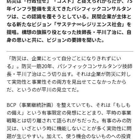
防災は「行政任せ」「コスト」と捉えられがちだが、75
年インフラ整備を支えてきたパシフィックコンサルタン
ツは、この認識を覆そうとしている。民間企業が主体と
なる新たなビジョン「サステナ∞レジリエンス社会」を
提唱。構想の旗振り役となった技師長・平川了治に、自
身の思いと共に、ビジョンの要諦を聞いた。
「防災は、企業にとって自分ごとになりきれずにい
る」。防災一筋20年、パシフィックコンサルタンツ技師
長・平川了治はこう切り出す。それは企業が防災に対し
て実効性と事業性その両方を見出せてこなかったから
だ、というのが平川の見立てだ。
BCP（事業継続計画）を整えていても、それは「もしも
の備え」という有事限定の発想にとどまり、平時の事業
戦略とは切り離されて語られがちだった。有事のみの防
災は、いざという時に機能しないことが多く実効性に問
題が生じやすい。加えて、使う機会のないものへの投資