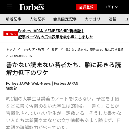
会員登録
ログイン
新着記事
人気記事
会員限定記事
カテゴリ
連載
コ
Forbes JAPAN MEMBERSHIP 新機能｜
NEWS
記事ページ内の広告表示を最小限にしました
トップ
キャリア・教育
教育
書かない読まない若者たち、脳に起きる読解
2025.09.08 09:15
書かない読まない若者たち、脳に起きる読
解力低下のワケ
Forbes JAPAN Web-News | Forbes JAPAN
編集部
約1割の大学生は講義のノートを取らない。予定を手帳
などに書く習慣のない大学生は2割強。「書く」ことが
習慣化されていない学生が一定数いる。そうした書かな
い人たちは新聞や本などの文字情報もあまり読まず、日
本語の読解能力が劣っていた。