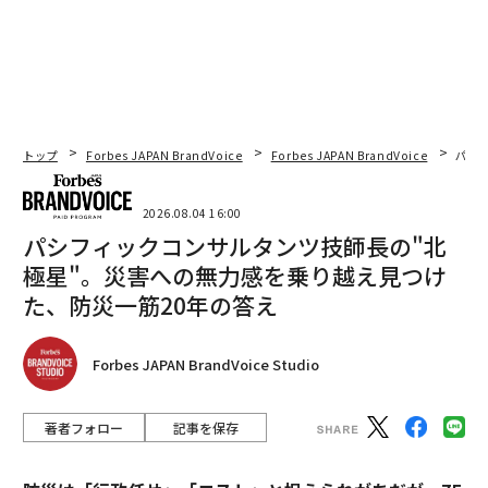
トップ
Forbes JAPAN BrandVoice
Forbes JAPAN BrandVoice
パシ
2026.08.04 16:00
パシフィックコンサルタンツ技師長の"北
極星"。災害への無力感を乗り越え見つけ
た、防災一筋20年の答え
Forbes JAPAN BrandVoice Studio
著者フォロー
記事を保存