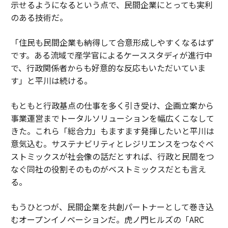
示せるようになるという点で、民間企業にとっても実利
のある技術だ。
「住民も民間企業も納得して合意形成しやすくなるはず
です。ある流域で産学官によるケーススタディが進行中
で、行政関係者からも好意的な反応もいただいていま
す」と平川は続ける。
もともと行政基点の仕事を多く引き受け、企画立案から
事業運営までトータルソリューションを幅広くこなして
きた。これら「総合力」もますます発揮したいと平川は
意気込む。サステナビリティとレジリエンスをつなぐベ
ストミックスが社会像の話だとすれば、行政と民間をつ
なぐ同社の役割そのものがベストミックスだとも言え
る。
もうひとつが、民間企業を共創パートナーとして巻き込
むオープンイノベーションだ。虎ノ門ヒルズの「ARC