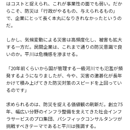
はコストと捉えられ、これが事業性の面でも弱い。だか
らこそ、防災は「行政がやるもの、与えられるもの」
で、企業にとって長く本丸になりきれなかったというの
だ。
しかし、気候変動による災害は高頻度化し、被害も拡大
する一方だ。民間企業は、これまで通りの防災意識で良
いのか。平川は危機感を滲ませる。
「20年前くらいから国が管理する一級河川でも氾濫が頻
発するようになりましたが、今や、災害の激甚化が長年
かけて積み上げてきた防災対策のスピードを上回ってい
るのです」
求められるのは、防災を捉える価値観の刷新だ。創立75
年、幅広い分野のインフラ整備を支えてきた社会インフ
ラサービスのプロ集団、パシフィックコンサルタンツが
挑戦すべきテーマであると平川は強調する。