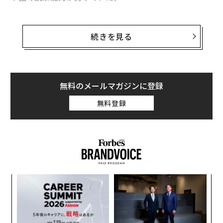
応用脳科学コンソーシアムが東京大学、日本紙パルプ商
事、日本漢字検定協会などと共同で、手書きのよさを科
続きを見る
学的に検証する目的で発足した「手書き価値研究会」
は、大学生、大学院生、短大生を含む18歳から29歳の学
生1062人を対象に「書字と読書における使用メディアに
ついてのアンケート」を実施したところ、大学の講義内
無料のメールマガジンに登録
容を一切記録しない人は10パーセント、日常的な予定を
無料登録
紙または電子機器に一切記入しない人は24パーセントい
ることがわかった。
また、新聞や雑誌などを普段読まない人は20パーセン
ト。紙の本を読むと答えた人も、1日の読書時間は40分
程度だった。紙、電子を問わず専門書や教科書を普段か
革
ら読むという人も38パーセントにとどまり、同研究会は
ク
「高等教育に必要な学習時間が十分に確保されていると
た「
「
は言い難い」と懸念を表している。同時に、新聞、雑
3
誌、本を普段よく読む人は、日常的にいろいろな場面で