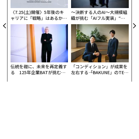
C
文字を書く傾向があり、読むことと書くこととの高い関
る
〈7.25(土)開催〉5年後のキ
〜決断する人のAI〜大規模組
連性が示された。
ャリアに「戦略」はあるか。
織が挑む「AIフル実装」“使
トップエグゼクティブのキャ
う”企業から“動く”企業へ【N
リアに触れる1日│CAREER S
TTドコモビジネス×PwC】
UMMIT 2026
伝統を礎に、未来を再定義す
「コンディション」が成果を
る 125年企業BATが挑むス
左右する――「BAKUNE」のTEN
モークレスな未来
TIALが支える「挑戦者の明
日」