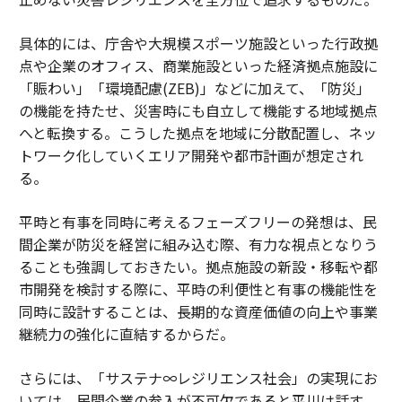
具体的には、庁舎や大規模スポーツ施設といった行政拠
点や企業のオフィス、商業施設といった経済拠点施設に
「賑わい」「環境配慮(ZEB)」などに加えて、「防災」
の機能を持たせ、災害時にも自立して機能する地域拠点
へと転換する。こうした拠点を地域に分散配置し、ネッ
トワーク化していくエリア開発や都市計画が想定され
る。
平時と有事を同時に考えるフェーズフリーの発想は、民
間企業が防災を経営に組み込む際、有力な視点となりう
ることも強調しておきたい。拠点施設の新設・移転や都
市開発を検討する際に、平時の利便性と有事の機能性を
同時に設計することは、長期的な資産価値の向上や事業
継続力の強化に直結するからだ。
さらには、「サステナ∞レジリエンス社会」の実現にお
いては、民間企業の参入が不可欠であると平川は話す。