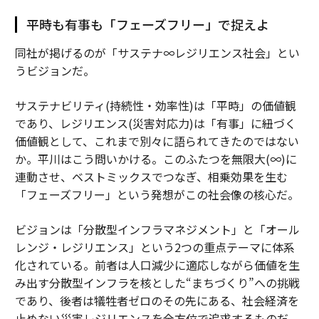
平時も有事も「フェーズフリー」で捉えよ
同社が掲げるのが「サステナ∞レジリエンス社会」とい
うビジョンだ。
サステナビリティ(持続性・効率性)は「平時」の価値観
であり、レジリエンス(災害対応力)は「有事」に紐づく
価値観として、これまで別々に語られてきたのではない
か。平川はこう問いかける。このふたつを無限大(∞)に
連動させ、ベストミックスでつなぎ、相乗効果を生む
「フェーズフリー」という発想がこの社会像の核心だ。
ビジョンは「分散型インフラマネジメント」と「オール
レンジ・レジリエンス」という2つの重点テーマに体系
化されている。前者は人口減少に適応しながら価値を生
み出す分散型インフラを核とした“まちづくり”への挑戦
であり、後者は犠牲者ゼロのその先にある、社会経済を
止めない災害レジリエンスを全方位で追求するものだ。