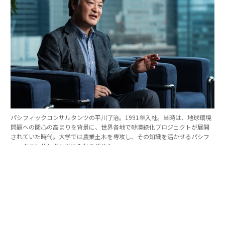
パシフィックコンサルタンツの平川了治。1991年入社。当時は、地球環境
問題への関心の高まりを背景に、世界各地で砂漠緑化プロジェクトが展開
されていた時代。大学では農業土木を専攻し、その知識を活かせるパシフ
ィックコンサルタンツに入社を決めた。
「防災は10点ずつを積み重ねる」。技師長の原
点
これほど広いビジョンを語れる平川とは、いったいどん
な人物なのか。そのキャリアをたどると、日本の防災史
との重なりも見えてくる。