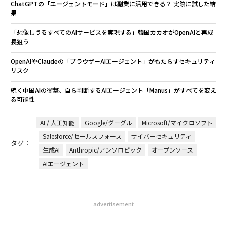
ChatGPTの「エージェントモード」は副業に活用できる？ 実際に試した結
果
「想像しうるすべてのAIサービスを実現する」韓国カカオがOpenAIと再成
長狙う
OpenAIやClaudeの「ブラウザーAIエージェント」がもたらすセキュリティ
リスク
続く中国AIの衝撃、自ら判断するAIエージェント「Manus」がすべてを変え
る可能性
AI / 人工知能
Google/グーグル
Microsoft/マイクロソフト
Salesforce/セールスフォース
サイバーセキュリティ
タグ：
生成AI
Anthropic/アンソロピック
オープンソース
AIエージェント
advertisement