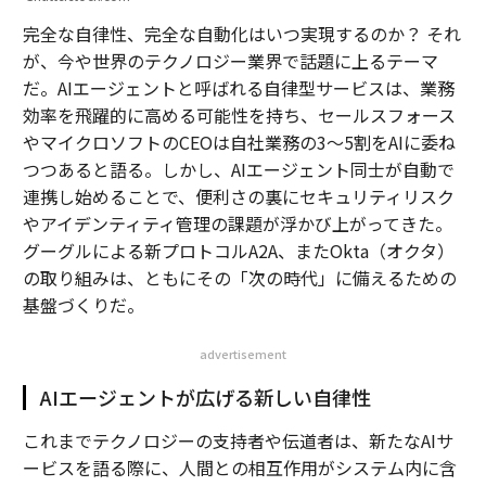
完全な自律性、完全な自動化はいつ実現するのか？ それ
が、今や世界のテクノロジー業界で話題に上るテーマ
だ。AIエージェントと呼ばれる自律型サービスは、業務
効率を飛躍的に高める可能性を持ち、セールスフォース
やマイクロソフトのCEOは自社業務の3〜5割をAIに委ね
つつあると語る。しかし、AIエージェント同士が自動で
連携し始めることで、便利さの裏にセキュリティリスク
やアイデンティティ管理の課題が浮かび上がってきた。
グーグルによる新プロトコルA2A、またOkta（オクタ）
の取り組みは、ともにその「次の時代」に備えるための
基盤づくりだ。
advertisement
AIエージェントが広げる新しい自律性
これまでテクノロジーの支持者や伝道者は、新たなAIサ
ービスを語る際に、人間との相互作用がシステム内に含