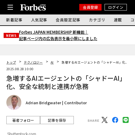
会員登録
ログイン
新着記事
人気記事
会員限定記事
カテゴリ
連載
コ
Forbes JAPAN MEMBERSHIP 新機能｜
NEWS
記事ページ内の広告表示を最小限にしました
トップ
テクノロジー
AI
急増するAIエージェントの「シャドーAI」化、安
2025.08.28 10:00
急増するAIエージェントの「シャドーAI」
化、安全な統制と連携が急務
Adrian Bridgwater | Contributor
著者フォロー
記事を保存
Shutterstock.com