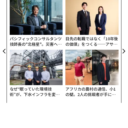
しかし、新世代のAIエージェントは、ついにそれを変え
「
るかもしれない。これらAIエージェントは、質問に答え
─
ら
るだけでなく、自ら計画し、実行し、複雑で多段階のリ
エ
クエストをユーザーに代わって解決する。そしてこの変
設オ
が
化はビジネス面で大きな意味を持つ。
が
パシフィックコンサルタンツ
目先の転職ではなく「10年後
技師長の"北極星"。災害への
の価値」をつくる──アサイ
無力感を乗り越え見つけた、
ンの長期伴走型支援とは
防災一筋20年の答え
なぜ“眠っていた環境技
アフリカの農村の通信、小1
術”が、下水インフラを変え
の壁。2人の挑戦者が手にし
たのか──産総研×月島JFE
た「次なる武器」
アクアソリューションの10年