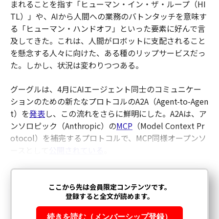
まれることを指す「ヒューマン・イン・ザ・ループ（HI
TL）」や、AIから人間への業務のバトンタッチを意味す
る「ヒューマン・ハンドオフ」といった要素に好んで言
及してきた。これは、人間がロボットに支配されること
を懸念する人々に向けた、ある種のリップサービスだっ
た。しかし、状況は変わりつつある。
グーグルは、4月にAIエージェント同士のコミュニケー
ションのための新たなプロトコルのA2A（Agent-to-Agen
t）を
発表
し、この流れをさらに鮮明にした。A2Aは、ア
ンソロピック（Anthropic）の
MCP
（Model Context Pr
otocol）を補完するプロトコルで、MCP同様オープンソ
ースとして
公開されている
。