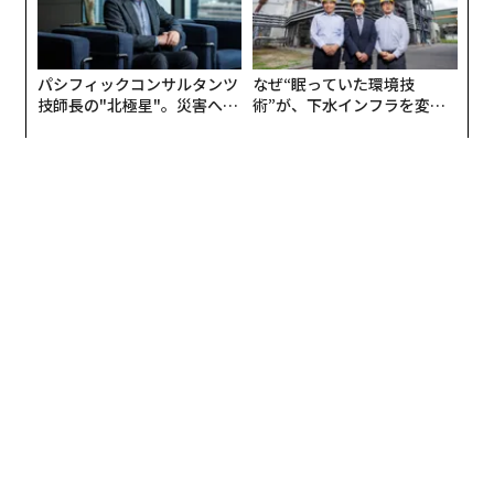
パシフィックコンサルタンツ
なぜ“眠っていた環境技
技師長の"北極星"。災害への
術”が、下水インフラを変え
無力感を乗り越え見つけた、
たのか──産総研×月島JFE
防災一筋20年の答え
アクアソリューションの10年