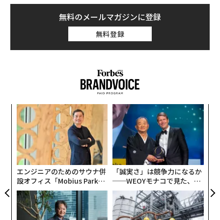
無料のメールマガジンに登録
無料登録
〈7
ャ
ト
ア
リア
の
UM
た
エンジニアのためのサウナ併
「誠実さ」は競争力になるか
設オフィス「Mobius Park」
──WEOYモナコで見た、く
がオープン──タマディック
ら寿司の経営哲学
が健康経営を徹底する理由