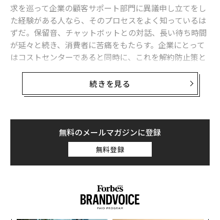
求を巡って企業の顧客サポート部門に異議申し立てをし
た経験がある人なら、そのプロセスをよく知っているは
ずだ。保留音、チャットボットとの対話、長い待ち時間
が延々と続き、消費者に苦痛をもたらす。企業にとって
はコストセンターであると同時に、これを解約防止策と
している企業もあるようで、ブランドイメージを損なう
要因でもある。
続きを見る
2024年、調査会社Qualtrics XM Instituteは、満足度の
低い劣悪な顧客体験によって世界全体で3.7兆ドル（約5
44兆円。1ドル＝147円換算）の売上が危機にさらされて
無料のメールマガジンに登録
いると
報告した
。多くの企業が日常業務を処理するため
無料登録
に人工知能（AI）アシスタントを導入しているものの、
そうしたツールは多くの場合、最終的な解決には至らな
い。
自ら考え行動する自律型AIエージェントの進化