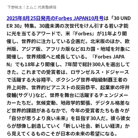
下野祐太｜エムニ 代表取締役
2025年8月25日発売のForbes JAPAN10月号
は「30 UND
ER 30」特集。30歳未満の次世代をけん引する若い才能
に光を当てるアワードで、米『Forbes』が11年より開
催し、世界的に注力している企画だ。北米版のほか、欧
州版、アジア版、アフリカ版など81カ国・地域を対象に
開催し、世界規模へと成長している。『Forbes JAPA
N』でも18年より開催し、7年間で総計300人を選出して
きた。これまでの受賞者は、ロサンゼルス・ドジャース
で活躍する大谷翔平、ボクシング世界4階級制覇王者の
井上尚弥、世界的ピアニストの反田恭平、起業家の坪井
俊輔(サグリ)など、世界を舞台に活躍するチェンジメー
カーたちだ。気候変動、地政学的緊張、デジタル格差な
ど世界的課題があるなかで、今年の受賞者たちも各々が
「自分が思うより良い未来」を目指す30人だ。彼ら彼女
らが想像し創造していく「新しい社会、新しい経済」か
ら見えてくるものこそが日本の未来の希望になる。