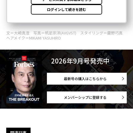
文＝大崎真澄 写真＝帆足宗洋(AVGVST) スタイリング＝鹿野巧真
ヘアメイク＝MIKAMI YASUHIRO
2026年9月号発売中
最新号の購入はこちらから
メンバーシップに登録する
関連記事