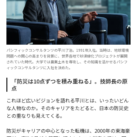
パシフィックコンサルタンツの平川了治。1991年入社。当時は、地球環境
問題への関心の高まりを背景に、世界各地で砂漠緑化プロジェクトが展開
されていた時代。大学では農業土木を専攻し、その知識を活かせるパシフ
ィックコンサルタンツに入社を決めた。
「防災は10点ずつを積み重ねる」。技師長の原
点
これほど広いビジョンを語れる平川とは、いったいどん
な人物なのか。そのキャリアをたどると、日本の防災史
との重なりも見えてくる。
防災がキャリアの中心となった転機は、2000年の東海豪