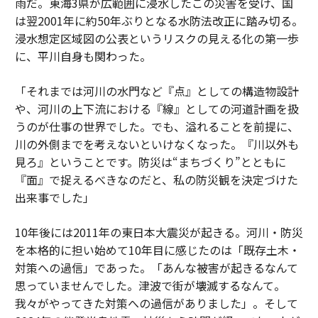
雨だ。東海3県が広範囲に浸水したこの災害を受け、国
は翌2001年に約50年ぶりとなる水防法改正に踏み切る。
浸水想定区域図の公表というリスクの見える化の第一歩
に、平川自身も関わった。
「それまでは河川の水門など『点』としての構造物設計
や、河川の上下流における『線』としての河道計画を扱
うのが仕事の世界でした。でも、溢れることを前提に、
川の外側までを考えないといけなくなった。『川以外も
見ろ』ということです。防災は“まちづくり”とともに
『面』で捉えるべきなのだと、私の防災観を決定づけた
出来事でした」
10年後には2011年の東日本大震災が起きる。河川・防災
を本格的に担い始めて10年目に感じたのは「既存土木・
対策への過信」であった。「あんな被害が起きるなんて
思っていませんでした。津波で街が壊滅するなんて。
我々がやってきた対策への過信がありました」。そして