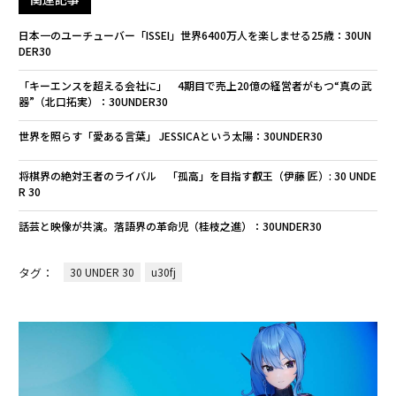
日本一のユーチューバー「ISSEI」世界6400万人を楽しませる25歳：30UN
DER30
「キーエンスを超える会社に」 4期目で売上20億の経営者がもつ“真の武
器”（北口拓実）：30UNDER30
世界を照らす「愛ある言葉」 JESSICAという太陽：30UNDER30
将棋界の絶対王者のライバル 「孤高」を目指す叡王（伊藤 匠）: 30 UNDE
R 30
話芸と映像が共演。落語界の革命児（桂枝之進）：30UNDER30
タグ：
30 UNDER 30
u30fj