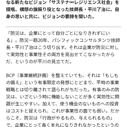
なる新たなビジョン「サステナ∞レジリエンス社会」を
提唱。構想の旗振り役となった技師長・平川了治に、自
身の思いと共に、ビジョンの要諦を聞いた。
「防災は、企業にとって自分ごとになりきれずにい
る」。防災一筋20年、パシフィックコンサルタンツ技師
長・平川了治はこう切り出す。それは企業が防災に対し
て実効性と事業性その両方を見出せてこなかったから
だ、というのが平川の見立てだ。
BCP（事業継続計画）を整えていても、それは「もしも
の備え」という有事限定の発想にとどまり、平時の事業
戦略とは切り離されて語られがちだった。有事のみの防
災は、いざという時に機能しないことが多く実効性に問
題が生じやすい。加えて、使う機会のないものへの投資
はコストと捉えられ、これが事業性の面でも弱い。だか
らこそ、防災は「行政がやるもの、与えられるもの」
で、企業にとって長く本丸になりきれなかったというの