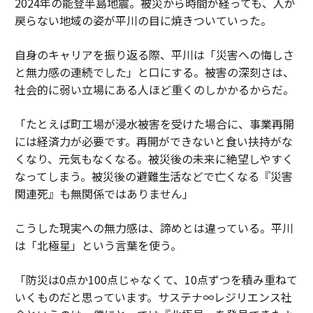
2024年の能登半島地震。被災から時間が経っても、人が
戻らない地域の姿が平川の目に焼きついていった。
自身のキャリアを振り返る際、平川は「災害への悔しさ
と無力感の連続でした」と口にする。被害の深刻さは、
社会的に弱い立場にある人ほど重くのしかかるからだ。
「たとえば町工場が浸水被害を受けた場合に、事業再開
には経済力が必要です。再開ができないと食い扶持がな
くなり、元気もなくなる。被災後の未来に絶望しやすく
なってしまう。被災後の避難生活などで亡くなる『災害
関連死』も無関係ではありません」
こうした現実への無力感は、諦めとは違っている。平川
は「北極星」という言葉を使う。
「防災は0点か100点じゃなくて、10点ずつを積み重ねて
いくものだと思っています。サステナ∞レジリエンス社