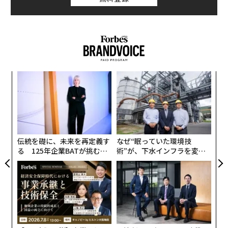
ア
の
た
挑
よっ
PA
伝統を礎に、未来を再定義す
なぜ“眠っていた環境技
る 125年企業BATが挑むス
術”が、下水インフラを変え
モークレスな未来
たのか──産総研×月島JFE
アクアソリューションの10年