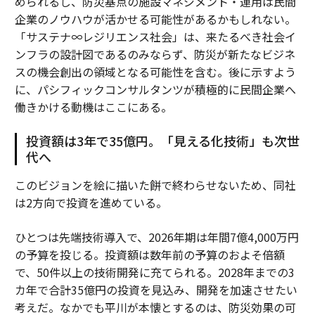
められるし、防災基点の施設マネジメント・運用は民間
企業のノウハウが活かせる可能性があるかもしれない。
「サステナ∞レジリエンス社会」は、来たるべき社会イ
ンフラの設計図であるのみならず、防災が新たなビジネ
スの機会創出の領域となる可能性を含む。後に示すよう
に、パシフィックコンサルタンツが積極的に民間企業へ
働きかける動機はここにある。
投資額は3年で35億円。「見える化技術」も次世
代へ
このビジョンを絵に描いた餅で終わらせないため、同社
は2方向で投資を進めている。
ひとつは先端技術導入で、2026年期は年間7億4,000万円
の予算を投じる。投資額は数年前の予算のおよそ倍額
で、50件以上の技術開発に充てられる。2028年までの3
カ年で合計35億円の投資を見込み、開発を加速させたい
考えだ。なかでも平川が本懐とするのは、防災効果の可