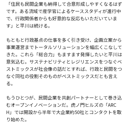
「住民も民間企業も納得して合意形成しやすくなるはず
です。ある流域で産学官によるケーススタディが進行中
で、行政関係者からも好意的な反応もいただいていま
す」と平川は続ける。
もともと行政基点の仕事を多く引き受け、企画立案から
事業運営までトータルソリューションを幅広くこなして
きた。これら「総合力」もますます発揮したいと平川は
意気込む。サステナビリティとレジリエンスをつなぐベ
ストミックスが社会像の話だとすれば、行政と民間をつ
なぐ同社の役割そのものがベストミックスだとも言え
る。
もうひとつが、民間企業を共創パートナーとして巻き込
むオープンイノベーションだ。虎ノ門ヒルズの「ARC
H」では開設から半年で大企業約50社とコンタクトを取
り始めた。