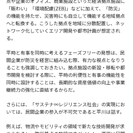
点や企業のオフィス、商業施設といった経済拠点施設に
「賑わい」「環境配慮(ZEB)」などに加えて、「防災」
の機能を持たせ、災害時にも自立して機能する地域拠点
へと転換する。こうした拠点を地域に分散配置し、ネッ
トワーク化していくエリア開発や都市計画が想定され
る。
平時と有事を同時に考えるフェーズフリーの発想は、民
間企業が防災を経営に組み込む際、有力な視点となりう
ることも強調しておきたい。拠点施設の新設・移転や都
市開発を検討する際に、平時の利便性と有事の機能性を
同時に設計することは、長期的な資産価値の向上や事業
継続力の強化に直結するからだ。
さらには、「サステナ∞レジリエンス社会」の実現にお
いては、民間企業の参入が不可欠であると平川は話す。
例えば、物流やモビリティの領域で新たな技術開発が求