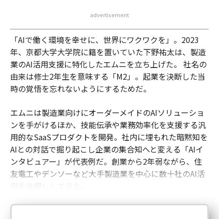
advertisement
「AIで働く環境を幸せに、世界にワクワクを」。2023
年、京都大学大学院に籍を置いていた下野祐太は、製造
業のAI活用支援に特化したエムニを立ち上げた。 社名の
由来は修士2年生を意味する「M2」。起業を決断した当
時の覚悟を忘れないようにするためだ。
エムニは製造業向けにオーダーメイドのAIソリューショ
ンを手がけるほか、技能伝承や業務効率化を支援する汎
用的なSaaSプロダクトを開発。社内に埋もれた暗黙知を
AIとの対話で掘り起こし企業の集合知へと変える「AIイ
ンタビュアー」が代表例だ。創業から2年弱ながら、住
友電工やデンソーなど大手製造業を中心に数十社のAI活
用を後押ししてきた。