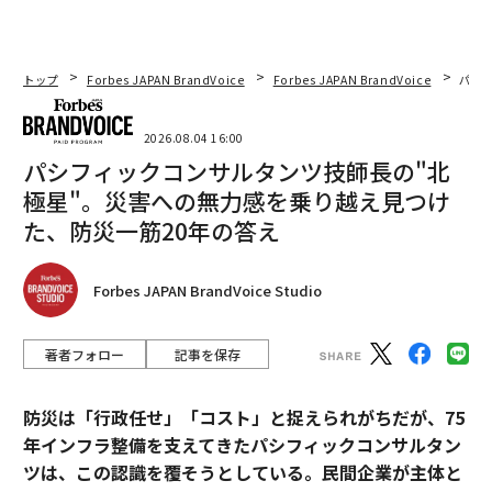
トップ
Forbes JAPAN BrandVoice
Forbes JAPAN BrandVoice
パシ
2026.08.04 16:00
パシフィックコンサルタンツ技師長の"北
極星"。災害への無力感を乗り越え見つけ
た、防災一筋20年の答え
Forbes JAPAN BrandVoice Studio
著者フォロー
記事を保存
防災は「行政任せ」「コスト」と捉えられがちだが、75
年インフラ整備を支えてきたパシフィックコンサルタン
ツは、この認識を覆そうとしている。民間企業が主体と