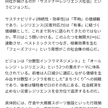
同社が掲げるのが「サステナ∞レジリエンス社会」とい
うビジョンだ。
サステナビリティ(持続性・効率性)は「平時」の価値観
であり、レジリエンス(災害対応力)は「有事」に紐づく
価値観として、これまで別々に語られてきたのではない
か。平川はこう問いかける。このふたつを無限大(∞)に
連動させ、ベストミックスでつなぎ、相乗効果を生む
「フェーズフリー」という発想がこの社会像の核心だ。
ビジョンは「分散型インフラマネジメント」と「オール
レンジ・レジリエンス」という2つの重点テーマに体系
化されている。前者は人口減少に適応しながら価値を生
み出す分散型インフラを核とした“まちづくり”への挑戦
であり、後者は犠牲者ゼロのその先にある、社会経済を
止めない災害レジリエンスを全方位で追求するものだ。
具体的には、庁舎や大規模スポーツ施設といった行政拠