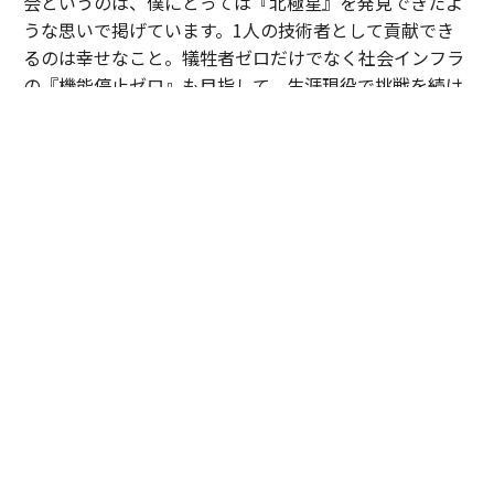
会というのは、僕にとっては『北極星』を発見できたよ
うな思いで掲げています。1人の技術者として貢献でき
るのは幸せなこと。犠牲者ゼロだけでなく社会インフラ
の『機能停止ゼロ』も目指して、生涯現役で挑戦を続け
たい思いです」
技師長が問う、防災の「攻め」と「守り」
防災を平時の事業戦略に組み込む発想の転換を後押しす
る動きが国内外で加速している。
2026年秋にも発足する「防災庁」は、企業が防災に関与
しやすい環境整備の起点となりうる。リスクファイナン
スの国際基準規格「ISO37116 Risk Finance」の発行に
より防災投資の適正評価も進み、日本が長年培った防災
ノウハウで国際的なリーダーシップを担える可能性も広
がっている。平川はビジネス意思決定層にこうメッセー
ジを送った。