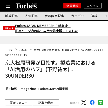
会員登録
ログイン
新着記事
人気記事
会員限定記事
カテゴリ
連載
コ
Forbes JAPAN MEMBERSHIP 新機能｜
NEWS
記事ページ内の広告表示を最小限にしました
トップ
30U30
京大松尾研発が目指す。製造業における「AI活用のハブ」(下野祐太
2025.09.03 11:15
京大松尾研発が目指す。製造業における
「AI活用のハブ」(下野祐太)：
30UNDER30
magazine | Forbes JAPAN編集部
著者フォロー
記事を保存