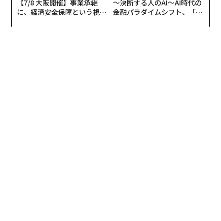
【7/8 大阪開催】事業承継
〜決断する人のAI〜AI時代の
に、経済安全保障という視点
金融パラダイムシフト、「超
が加わるとき──経営者が問
個別化」の核心 【MUFG×ウ
われる新たな判断軸
ェルスナビ×PwC】